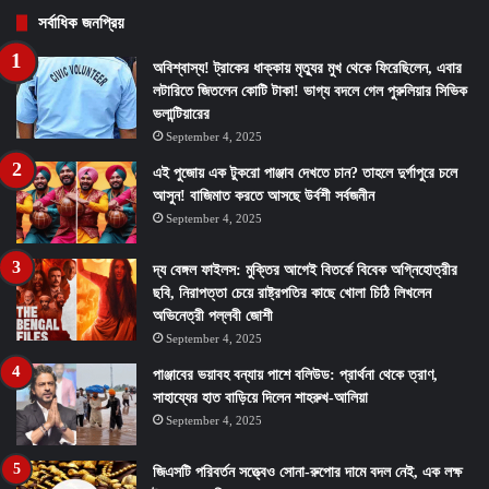
সর্বাধিক জনপ্রিয়
অবিশ্বাস্য! ট্রাকের ধাক্কায় মৃত্যুর মুখ থেকে ফিরেছিলেন, এবার
লটারিতে জিতলেন কোটি টাকা! ভাগ্য বদলে গেল পুরুলিয়ার সিভিক
ভলান্টিয়ারের
September 4, 2025
এই পুজোয় এক টুকরো পাঞ্জাব দেখতে চান? তাহলে দুর্গাপুরে চলে
আসুন! বাজিমাত করতে আসছে উর্বশী সর্বজনীন
September 4, 2025
দ্য বেঙ্গল ফাইলস: মুক্তির আগেই বিতর্কে বিবেক অগ্নিহোত্রীর
ছবি, নিরাপত্তা চেয়ে রাষ্ট্রপতির কাছে খোলা চিঠি লিখলেন
অভিনেত্রী পল্লবী জোশী
September 4, 2025
পাঞ্জাবের ভয়াবহ বন্যায় পাশে বলিউড: প্রার্থনা থেকে ত্রাণ,
সাহায্যের হাত বাড়িয়ে দিলেন শাহরুখ-আলিয়া
September 4, 2025
জিএসটি পরিবর্তন সত্ত্বেও সোনা-রুপোর দামে বদল নেই, এক লক্ষ