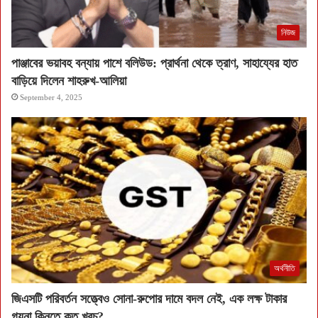
নিউজ
পাঞ্জাবের ভয়াবহ বন্যায় পাশে বলিউড: প্রার্থনা থেকে ত্রাণ, সাহায্যের হাত
বাড়িয়ে দিলেন শাহরুখ-আলিয়া
September 4, 2025
অর্থনীতি
জিএসটি পরিবর্তন সত্ত্বেও সোনা-রুপোর দামে বদল নেই, এক লক্ষ টাকার
গয়না কিনতে কত খরচ?