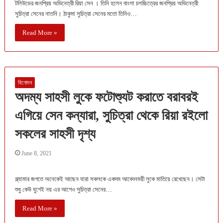
টলিউডের জনপ্রিয় অভিনেত্রী রিয়া সেন । তিনি হলেন বাংলা চলচ্চিত্রের জনপ্রিয় অভিনেত্রী
সুচিত্রা সেনের নাতনি। ঠাকুমা সুচিত্রা সেনের মতো তিনিও…
Read More »
বিনোদন
অদম্য সাহসী লুকে ফটোশ্যুট করাতে বরাবরই
এগিয়ে সেন কন্যারা, সুচিত্রা থেকে রিয়া রইলো
সকলের সাহসী দৃশ্য
June 8, 2021
গ্ল্যামার জগতে অনেকেই আছেন যারা সকলকে একদম আবেদনময়ী লুকে মাতিয়ে রেখেছেন। সেটা
শুধু কেউ যুগেই নয় এর আগেও সুচিত্রা সেনের…
Read More »