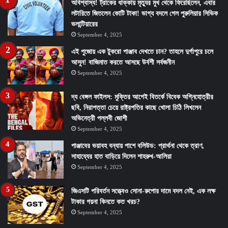
অবিশ্বাস্য! ট্রাকের ধাক্কায় মৃত্যুর মুখ থেকে ফিরেছিলেন, এবার
লটারিতে জিতলেন কোটি টাকা! ভাগ্য বদলে গেল পুরুলিয়ার সিভিক
ভলান্টিয়ারের
September 4, 2025
এই পুজোয় এক টুকরো পাঞ্জাব দেখতে চান? তাহলে দুর্গাপুরে চলে
আসুন! বাজিমাত করতে আসছে উর্বশী সর্বজনীন
September 4, 2025
দ্য বেঙ্গল ফাইলস: মুক্তির আগেই বিতর্কে বিবেক অগ্নিহোত্রীর
ছবি, নিরাপত্তা চেয়ে রাষ্ট্রপতির কাছে খোলা চিঠি লিখলেন
অভিনেত্রী পল্লবী জোশী
September 4, 2025
পাঞ্জাবের ভয়াবহ বন্যায় পাশে বলিউড: প্রার্থনা থেকে ত্রাণ,
সাহায্যের হাত বাড়িয়ে দিলেন শাহরুখ-আলিয়া
September 4, 2025
জিএসটি পরিবর্তন সত্ত্বেও সোনা-রুপোর দামে বদল নেই, এক লক্ষ
টাকার গয়না কিনতে কত খরচ?
September 4, 2025