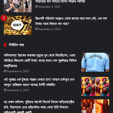
সাহায্যের হাত বাড়িয়ে দিলেন শাহরুখ-আলিয়া
September 4, 2025
জিএসটি পরিবর্তন সত্ত্বেও সোনা-রুপোর দামে বদল নেই, এক লক্ষ
টাকার গয়না কিনতে কত খরচ?
September 4, 2025
নির্বাচিত খবর
অবিশ্বাস্য! ট্রাকের ধাক্কায় মৃত্যুর মুখ থেকে ফিরেছিলেন, এবার
লটারিতে জিতলেন কোটি টাকা! ভাগ্য বদলে গেল পুরুলিয়ার সিভিক
ভলান্টিয়ারের
September 4, 2025
এই পুজোয় এক টুকরো পাঞ্জাব দেখতে চান? তাহলে দুর্গাপুরে চলে
আসুন! বাজিমাত করতে আসছে উর্বশী সর্বজনীন
September 4, 2025
দ্য বেঙ্গল ফাইলস: মুক্তির আগেই বিতর্কে বিবেক অগ্নিহোত্রীর
ছবি, নিরাপত্তা চেয়ে রাষ্ট্রপতির কাছে খোলা চিঠি লিখলেন
অভিনেত্রী পল্লবী জোশী