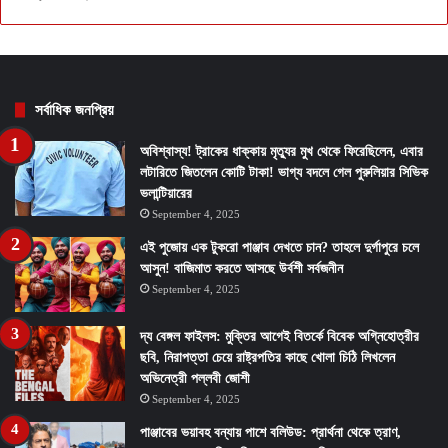
সর্বাধিক জনপ্রিয়
অবিশ্বাস্য! ট্রাকের ধাক্কায় মৃত্যুর মুখ থেকে ফিরেছিলেন, এবার
লটারিতে জিতলেন কোটি টাকা! ভাগ্য বদলে গেল পুরুলিয়ার সিভিক
ভলান্টিয়ারের
September 4, 2025
এই পুজোয় এক টুকরো পাঞ্জাব দেখতে চান? তাহলে দুর্গাপুরে চলে
আসুন! বাজিমাত করতে আসছে উর্বশী সর্বজনীন
September 4, 2025
দ্য বেঙ্গল ফাইলস: মুক্তির আগেই বিতর্কে বিবেক অগ্নিহোত্রীর
ছবি, নিরাপত্তা চেয়ে রাষ্ট্রপতির কাছে খোলা চিঠি লিখলেন
অভিনেত্রী পল্লবী জোশী
September 4, 2025
পাঞ্জাবের ভয়াবহ বন্যায় পাশে বলিউড: প্রার্থনা থেকে ত্রাণ,