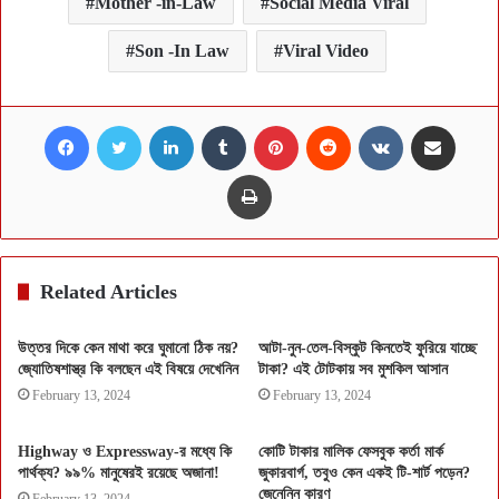
Mother -in-Law
Social Media Viral
Son -In Law
Viral Video
Facebook
Twitter
LinkedIn
Tumblr
Pinterest
Reddit
VKontakte
Share via Email
Print
Related Articles
উত্তর দিকে কেন মাথা করে ঘুমানো ঠিক নয়?
আটা-নুন-তেল-বিস্কুট কিনতেই ফুরিয়ে যাচ্ছে
জ্যোতিষশাস্ত্র কি বলছেন এই বিষয়ে দেখেনিন
টাকা? এই টোটকায় সব মুশকিল আসান
February 13, 2024
February 13, 2024
Highway ও Expressway-র মধ্যে কি
কোটি টাকার মালিক ফেসবুক কর্তা মার্ক
পার্থক্য? ৯৯% মানুষেরই রয়েছে অজানা!
জুকারবার্গ, তবুও কেন একই টি-শার্ট পড়েন?
জেনেনিন কারণ