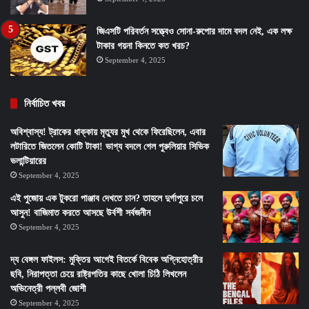
জিএসটি পরিবর্তন সত্ত্বেও সোনা-রুপোর দামে বদল নেই, এক লক্ষ
টাকার গয়না কিনতে কত খরচ?
September 4, 2025
নির্বাচিত খবর
অবিশ্বাস্য! ট্রাকের ধাক্কায় মৃত্যুর মুখ থেকে ফিরেছিলেন, এবার
লটারিতে জিতলেন কোটি টাকা! ভাগ্য বদলে গেল পুরুলিয়ার সিভিক
ভলান্টিয়ারের
September 4, 2025
এই পুজোয় এক টুকরো পাঞ্জাব দেখতে চান? তাহলে দুর্গাপুরে চলে
আসুন! বাজিমাত করতে আসছে উর্বশী সর্বজনীন
September 4, 2025
দ্য বেঙ্গল ফাইলস: মুক্তির আগেই বিতর্কে বিবেক অগ্নিহোত্রীর
ছবি, নিরাপত্তা চেয়ে রাষ্ট্রপতির কাছে খোলা চিঠি লিখলেন
অভিনেত্রী পল্লবী জোশী
September 4, 2025