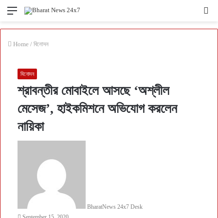
Menu
Se
fo
Home
/
বিনোদন
বিনোদন
শ্রাবন্তীর মোবাইলে আসছে ‘অশ্লীল
মেসেজ’, হাইকমিশনে অভিযোগ করলেন
নায়িকা
BharatNews 24x7 Desk
September 15, 2020