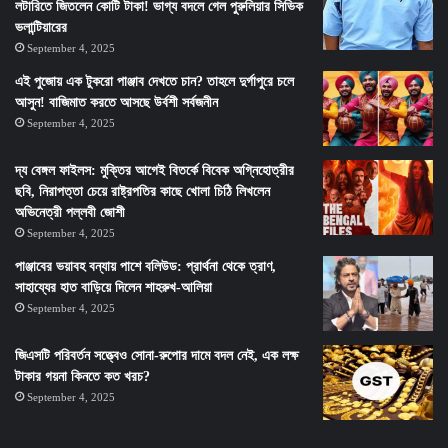
লটারিতে জিতলেন কোটি টাকা! ভাগ্য বদলে গেল পুরুলিয়ার সিভিক
ভলান্টিয়ারের
September 4, 2025
এই পুজোয় এক টুকরো পাঞ্জাব দেখতে চান? তাহলে দুর্গাপুরে চলে
আসুন! বাজিমাত করতে আসছে উর্বশী সর্বজনীন
September 4, 2025
দ্য বেঙ্গল ফাইলস: মুক্তির আগেই বিতর্কে বিবেক অগ্নিহোত্রীর
ছবি, নিরাপত্তা চেয়ে রাষ্ট্রপতির কাছে খোলা চিঠি লিখলেন
অভিনেত্রী পল্লবী জোশী
September 4, 2025
পাঞ্জাবের ভয়াবহ বন্যায় পাশে বলিউড: প্রার্থনা থেকে ত্রাণ,
সাহায্যের হাত বাড়িয়ে দিলেন শাহরুখ-আলিয়া
September 4, 2025
জিএসটি পরিবর্তন সত্ত্বেও সোনা-রুপোর দামে বদল নেই, এক লক্ষ
টাকার গয়না কিনতে কত খরচ?
September 4, 2025