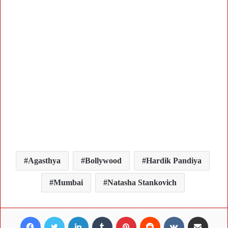
Agasthya
Bollywood
Hardik Pandiya
Mumbai
Natasha Stankovich
Facebook
Twitter
LinkedIn
Tumblr
Pinterest
Reddit
VKontakte
Share via Email