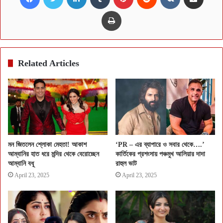
Print
Related Articles
মন জিতলেন শ্লোকা মেহতা! আকাশ
‘PR – এর ব্যাপারে ও সবার থেকে….’
আম্বানির হাত ধরে মন্দির থেকে বেরোচ্ছেন
কার্তিকের প্রশংসায় পঞ্চমুখ আলিয়ার দাদা
আম্বানি বধূ
রাহুল ভাট
April 23, 2025
April 23, 2025