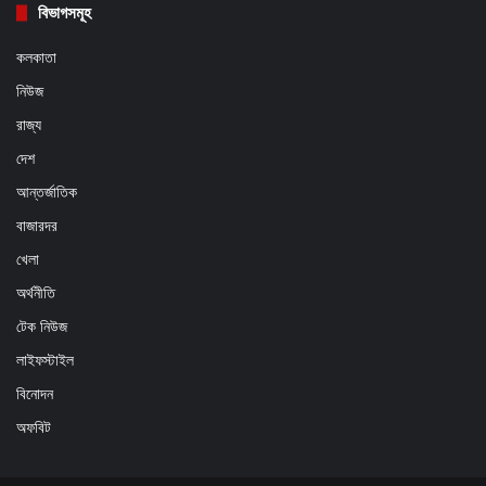
বিভাগসমূহ
কলকাতা
নিউজ
রাজ্য
দেশ
আন্তর্জাতিক
বাজারদর
খেলা
অর্থনীতি
টেক নিউজ
লাইফস্টাইল
বিনোদন
অফবিট