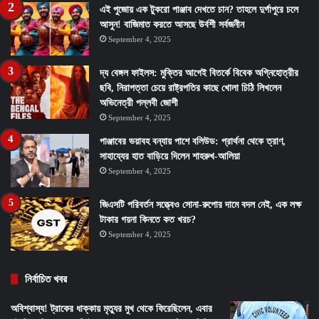
এই পুজোয় এক টুকরো পাঞ্জাব দেখতে চান? তাহলে দুর্গাপুরে চলে
আসুন! বাজিমাত করতে আসছে উর্বশী সর্বজনীন
September 4, 2025
দ্য বেঙ্গল ফাইলস: মুক্তির আগেই বিতর্কে বিবেক অগ্নিহোত্রীর
ছবি, নিরাপত্তা চেয়ে রাষ্ট্রপতির কাছে খোলা চিঠি লিখলেন
অভিনেত্রী পল্লবী জোশী
September 4, 2025
পাঞ্জাবের ভয়াবহ বন্যায় পাশে বলিউড: প্রার্থনা থেকে ত্রাণ,
সাহায্যের হাত বাড়িয়ে দিলেন শাহরুখ-আলিয়া
September 4, 2025
জিএসটি পরিবর্তন সত্ত্বেও সোনা-রুপোর দামে বদল নেই, এক লক্ষ
টাকার গয়না কিনতে কত খরচ?
September 4, 2025
নির্বাচিত খবর
অবিশ্বাস্য! ট্রাকের ধাক্কায় মৃত্যুর মুখ থেকে ফিরেছিলেন, এবার