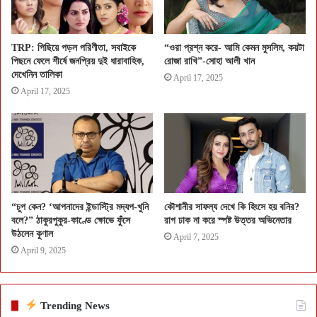
TRP: পিছিয়ে পড়ল পরিণীতা, সবাইকে
“ওরা প্রশ্ন করে- আমি কেমন মুসলিম, কয়টা
পিছনে ফেলে শীর্ষে জনপ্রিয় দুই ধারাবাহিক,
রোজা রাখি”-সোহা আলী খান
দেখেনিন তালিকা
April 17, 2025
April 17, 2025
“চুপ কেন? ‘আপনাদের ইন্ডাস্ট্রি মদ্যপ-খুনি
কৌশানীর সাফল্য দেখে কি হিংসে হয় বনির?
বলে?” ঠাকুরপুকুর-কাণ্ডে ক্ষোভে ফুঁসে
রাগ ঢাক না করে স্পষ্ট উত্তর অভিনেতার
উঠলেন কুণাল
April 7, 2025
April 9, 2025
Trending News