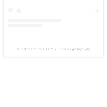
A post shared by F I L M Y G Y A N (@filmygyan)