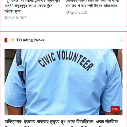
“চুপ কেন? ‘আপনাদের ইন্ডাস্ট্রি মদ্যপ-খুনি
কৌশানীর সাফল্য দেখে কি হিংসে হয় বনির?
বলে?” ঠাকুরপুকুর-কাণ্ডে ক্ষোভে ফুঁসে
রাগ ঢাক না করে স্পষ্ট উত্তর অভিনেতার
উঠলেন কুণাল
April 7, 2025
April 9, 2025
Trending News
নিউজ
অবিশ্বাস্য! ট্রাকের ধাক্কায় মৃত্যুর মুখ থেকে ফিরেছিলেন, এবার লটারিতে