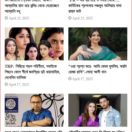
মন জিতলেন শ্লোকা মেহতা! আকাশ
‘PR – এর ব্যাপারে ও সবার থেকে….’
আম্বানির হাত ধরে মন্দির থেকে বেরোচ্ছেন
কার্তিকের প্রশংসায় পঞ্চমুখ আলিয়ার দাদা
আম্বানি বধূ
রাহুল ভাট
April 23, 2025
April 23, 2025
TRP: পিছিয়ে পড়ল পরিণীতা, সবাইকে
“ওরা প্রশ্ন করে- আমি কেমন মুসলিম, কয়টা
পিছনে ফেলে শীর্ষে জনপ্রিয় দুই ধারাবাহিক,
রোজা রাখি”-সোহা আলী খান
দেখেনিন তালিকা
April 17, 2025
April 17, 2025