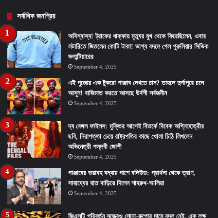
সর্বাধিক জনপ্রিয়
অবিশ্বাস্য! ট্রাকের ধাক্কায় মৃত্যুর মুখ থেকে ফিরেছিলেন, এবার
লটারিতে জিতলেন কোটি টাকা! ভাগ্য বদলে গেল পুরুলিয়ার সিভিক
ভলান্টিয়ারের
September 4, 2025
এই পুজোয় এক টুকরো পাঞ্জাব দেখতে চান? তাহলে দুর্গাপুরে চলে
আসুন! বাজিমাত করতে আসছে উর্বশী সর্বজনীন
September 4, 2025
দ্য বেঙ্গল ফাইলস: মুক্তির আগেই বিতর্কে বিবেক অগ্নিহোত্রীর
ছবি, নিরাপত্তা চেয়ে রাষ্ট্রপতির কাছে খোলা চিঠি লিখলেন
অভিনেত্রী পল্লবী জোশী
September 4, 2025
পাঞ্জাবের ভয়াবহ বন্যায় পাশে বলিউড: প্রার্থনা থেকে ত্রাণ,
সাহায্যের হাত বাড়িয়ে দিলেন শাহরুখ-আলিয়া
September 4, 2025
জিএসটি পরিবর্তন সত্ত্বেও সোনা-রুপোর দামে বদল নেই, এক লক্ষ