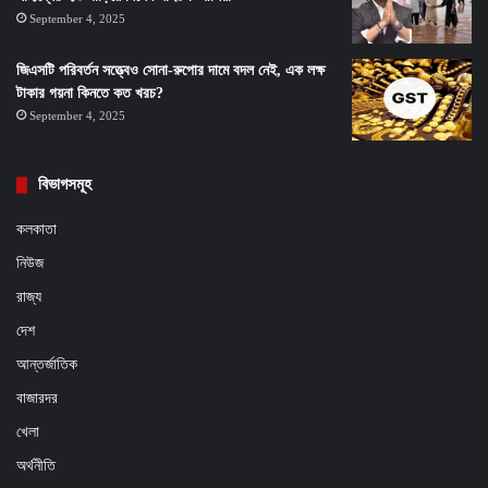
September 4, 2025
জিএসটি পরিবর্তন সত্ত্বেও সোনা-রুপোর দামে বদল নেই, এক লক্ষ
টাকার গয়না কিনতে কত খরচ?
September 4, 2025
বিভাগসমূহ
কলকাতা
নিউজ
রাজ্য
দেশ
আন্তর্জাতিক
বাজারদর
খেলা
অর্থনীতি