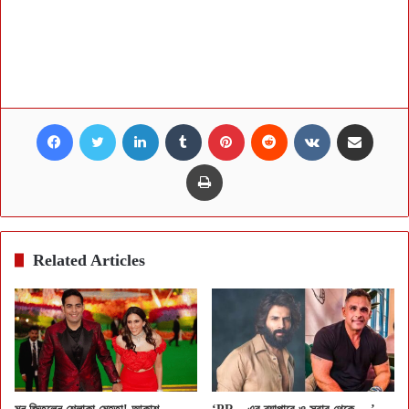
Facebook
Twitter
LinkedIn
Tumblr
Pinterest
Reddit
VKontakte
Share via Email
Print
Related Articles