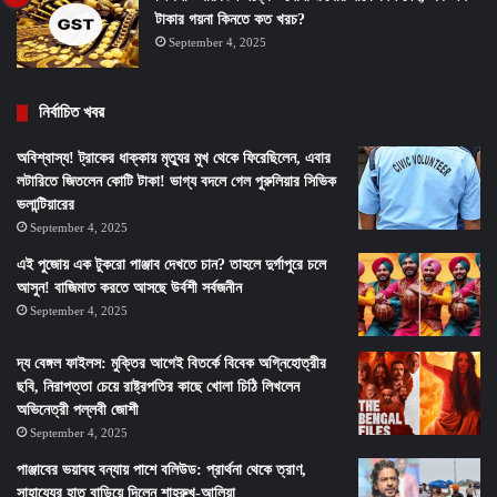
টাকার গয়না কিনতে কত খরচ?
September 4, 2025
নির্বাচিত খবর
অবিশ্বাস্য! ট্রাকের ধাক্কায় মৃত্যুর মুখ থেকে ফিরেছিলেন, এবার
লটারিতে জিতলেন কোটি টাকা! ভাগ্য বদলে গেল পুরুলিয়ার সিভিক
ভলান্টিয়ারের
September 4, 2025
এই পুজোয় এক টুকরো পাঞ্জাব দেখতে চান? তাহলে দুর্গাপুরে চলে
আসুন! বাজিমাত করতে আসছে উর্বশী সর্বজনীন
September 4, 2025
দ্য বেঙ্গল ফাইলস: মুক্তির আগেই বিতর্কে বিবেক অগ্নিহোত্রীর
ছবি, নিরাপত্তা চেয়ে রাষ্ট্রপতির কাছে খোলা চিঠি লিখলেন
অভিনেত্রী পল্লবী জোশী
September 4, 2025
পাঞ্জাবের ভয়াবহ বন্যায় পাশে বলিউড: প্রার্থনা থেকে ত্রাণ,
সাহায্যের হাত বাড়িয়ে দিলেন শাহরুখ-আলিয়া