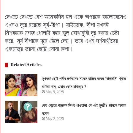
দেখতে দেখতে বেশ অনেকদিন হল একে অপরকে ভালোবেসেও
এখনও দূরে রয়েছে সূর্য-দীপা। যাইহোক, দীপা যখনই
মিশকাকে মগজ ধোলাই করে ভুল বোঝাবুঝি দূর করার চেষ্টা
করে, সূর্য দীপাকে দূরে ঠেলে দেয়। তবে এখন দর্শনার্থীদের
একমাত্র ভরসা ছোট্ট সোনা রুপা।
Related Articles
সুখবর! ছোট পর্দার দর্শকদের সামনে হাজির হবেন ‘বাহামনি’ খ্যাত
রণিতা দাস, এবার কোন চরিত্রে ?
May 5, 2025
ফের প্রেমে পড়লেন শিখর ধাওয়ান! কে এই সুন্দরী? জানলে অবাক
হবেন
May 2, 2025