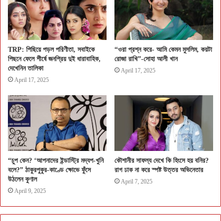
TRP: পিছিয়ে পড়ল পরিণীতা, সবাইকে
“ওরা প্রশ্ন করে- আমি কেমন মুসলিম, কয়টা
পিছনে ফেলে শীর্ষে জনপ্রিয় দুই ধারাবাহিক,
রোজা রাখি”-সোহা আলী খান
দেখেনিন তালিকা
April 17, 2025
April 17, 2025
“চুপ কেন? ‘আপনাদের ইন্ডাস্ট্রি মদ্যপ-খুনি
কৌশানীর সাফল্য দেখে কি হিংসে হয় বনির?
বলে?” ঠাকুরপুকুর-কাণ্ডে ক্ষোভে ফুঁসে
রাগ ঢাক না করে স্পষ্ট উত্তর অভিনেতার
উঠলেন কুণাল
April 7, 2025
April 9, 2025