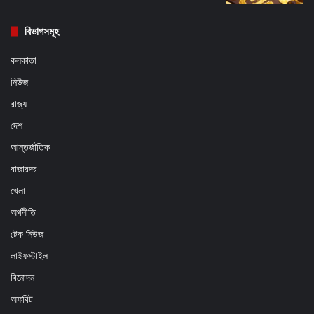
বিভাগসমূহ
কলকাতা
নিউজ
রাজ্য
দেশ
আন্তর্জাতিক
বাজারদর
খেলা
অর্থনীতি
টেক নিউজ
লাইফস্টাইল
বিনোদন
অফবিট