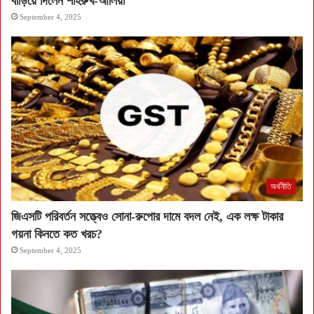
বাড়িয়ে দিলেন শাহরুখ-আলিয়া
September 4, 2025
অর্থনীতি
জিএসটি পরিবর্তন সত্ত্বেও সোনা-রুপোর দামে বদল নেই, এক লক্ষ টাকার
গয়না কিনতে কত খরচ?
September 4, 2025