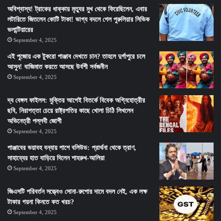
অবিশ্বাস্য! ট্রাকের ধাক্কায় মৃত্যুর মুখ থেকে ফিরেছিলেন, এবার
লটারিতে জিতলেন কোটি টাকা! ভাগ্য বদলে গেল পুরুলিয়ার সিভিক
ভলান্টিয়ারের
September 4, 2025
এই পুজোয় এক টুকরো পাঞ্জাব দেখতে চান? তাহলে দুর্গাপুরে চলে
আসুন! বাজিমাত করতে আসছে উর্বশী সর্বজনীন
September 4, 2025
দ্য বেঙ্গল ফাইলস: মুক্তির আগেই বিতর্কে বিবেক অগ্নিহোত্রীর
ছবি, নিরাপত্তা চেয়ে রাষ্ট্রপতির কাছে খোলা চিঠি লিখলেন
অভিনেত্রী পল্লবী জোশী
September 4, 2025
পাঞ্জাবের ভয়াবহ বন্যায় পাশে বলিউড: প্রার্থনা থেকে ত্রাণ,
সাহায্যের হাত বাড়িয়ে দিলেন শাহরুখ-আলিয়া
September 4, 2025
জিএসটি পরিবর্তন সত্ত্বেও সোনা-রুপোর দামে বদল নেই, এক লক্ষ
টাকার গয়না কিনতে কত খরচ?
September 4, 2025