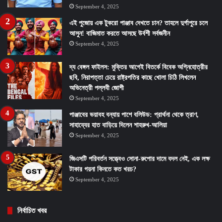
September 4, 2025
এই পুজোয় এক টুকরো পাঞ্জাব দেখতে চান? তাহলে দুর্গাপুরে চলে
আসুন! বাজিমাত করতে আসছে উর্বশী সর্বজনীন
September 4, 2025
দ্য বেঙ্গল ফাইলস: মুক্তির আগেই বিতর্কে বিবেক অগ্নিহোত্রীর
ছবি, নিরাপত্তা চেয়ে রাষ্ট্রপতির কাছে খোলা চিঠি লিখলেন
অভিনেত্রী পল্লবী জোশী
September 4, 2025
পাঞ্জাবের ভয়াবহ বন্যায় পাশে বলিউড: প্রার্থনা থেকে ত্রাণ,
সাহায্যের হাত বাড়িয়ে দিলেন শাহরুখ-আলিয়া
September 4, 2025
জিএসটি পরিবর্তন সত্ত্বেও সোনা-রুপোর দামে বদল নেই, এক লক্ষ
টাকার গয়না কিনতে কত খরচ?
September 4, 2025
নির্বাচিত খবর