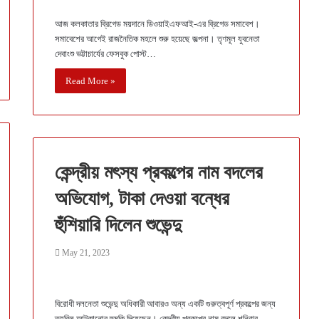
আজ কলকাতার ব্রিগেড ময়দানে ডিওয়াইএফআই-এর ব্রিগেড সমাবেশ।
সমাবেশের আগেই রাজনৈতিক মহলে শুরু হয়েছে জল্পনা। তৃণমূল যুবনেতা
দেবাংশু ভট্টাচার্যের ফেসবুক পোস্ট…
Read More »
কেন্দ্রীয় মৎস্য প্রকল্পের নাম বদলের
অভিযোগ, টাকা দেওয়া বন্ধের
হুঁশিয়ারি দিলেন শুভেন্দু
May 21, 2023
বিরোধী দলনেতা শুভেন্দু অধিকারী আবারও অন্য একটি গুরুত্বপূর্ণ প্রকল্পের জন্য
তহবিল আটকানোর হুমকি দিয়েছেন। কেন্দ্রীয় প্রকল্পের নাম বদলে শনিবার