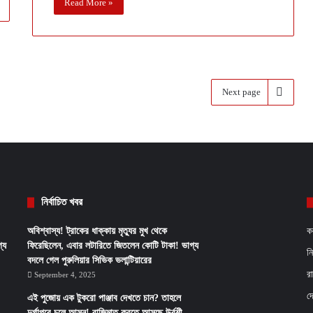
Read More »
Next page
নির্বাচিত খবর
অবিশ্বাস্য! ট্রাকের ধাক্কায় মৃত্যুর মুখ থেকে
ক
্য
ফিরেছিলেন, এবার লটারিতে জিতলেন কোটি টাকা! ভাগ্য
ন
বদলে গেল পুরুলিয়ার সিভিক ভলান্টিয়ারের
র
September 4, 2025
দ
এই পুজোয় এক টুকরো পাঞ্জাব দেখতে চান? তাহলে
দুর্গাপুরে চলে আসুন! বাজিমাত করতে আসছে উর্বশী