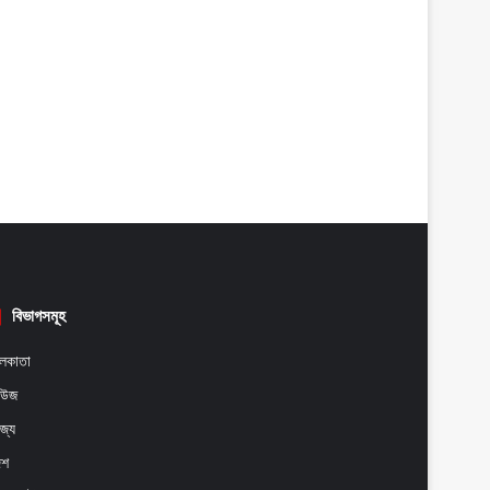
বিভাগসমূহ
লকাতা
িউজ
াজ্য
েশ