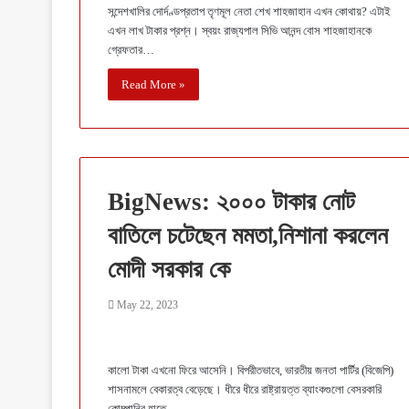
সন্দেশখালির দোর্দণ্ডপ্রতাপ তৃণমূল নেতা শেখ শাহজাহান এখন কোথায়? এটাই
এখন লাখ টাকার প্রশ্ন। স্বয়ং রাজ্যপাল সিভি আনন্দ বোস শাহজাহানকে
গ্রেফতার…
Read More »
BigNews: ২০০০ টাকার নোট
বাতিলে চটেছেন মমতা,নিশানা করলেন
মোদী সরকার কে
May 22, 2023
কালো টাকা এখনো ফিরে আসেনি। বিপরীতভাবে, ভারতীয় জনতা পার্টির (বিজেপি)
শাসনামলে বেকারত্ব বেড়েছে। ধীরে ধীরে রাষ্ট্রায়ত্ত ব্যাংকগুলো বেসরকারি
কোম্পানির হাতে…