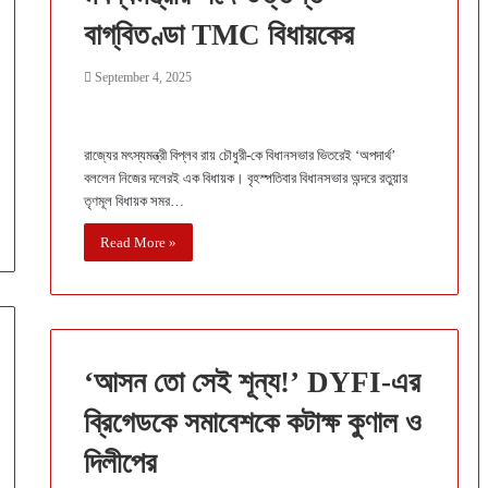
বাগ্‌বিতণ্ডা TMC বিধায়কের
September 4, 2025
রাজ্যের মৎস্যমন্ত্রী বিপ্লব রায় চৌধুরী-কে বিধানসভার ভিতরেই ‘অপদার্থ’
বললেন নিজের দলেরই এক বিধায়ক। বৃহস্পতিবার বিধানসভার অন্দরে রতুয়ার
তৃণমূল বিধায়ক সমর…
Read More »
‘আসন তো সেই শূন্য!’ DYFI-এর
ব্রিগেডকে সমাবেশকে কটাক্ষ কুণাল ও
দিলীপের