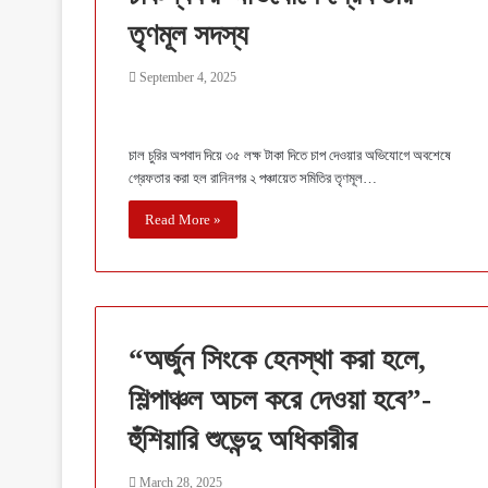
তৃণমূল সদস্য
September 4, 2025
চাল চুরির অপবাদ দিয়ে ৩৫ লক্ষ টাকা দিতে চাপ দেওয়ার অভিযোগে অবশেষে
গ্রেফতার করা হল রানিনগর ২ পঞ্চায়েত সমিতির তৃণমূল…
Read More »
“অর্জুন সিংকে হেনস্থা করা হলে,
শিল্পাঞ্চল অচল করে দেওয়া হবে”-
হুঁশিয়ারি শুভেন্দু অধিকারীর
March 28, 2025