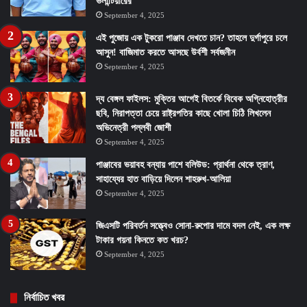
ভলান্টিয়ারের
September 4, 2025
এই পুজোয় এক টুকরো পাঞ্জাব দেখতে চান? তাহলে দুর্গাপুরে চলে
আসুন! বাজিমাত করতে আসছে উর্বশী সর্বজনীন
September 4, 2025
দ্য বেঙ্গল ফাইলস: মুক্তির আগেই বিতর্কে বিবেক অগ্নিহোত্রীর
ছবি, নিরাপত্তা চেয়ে রাষ্ট্রপতির কাছে খোলা চিঠি লিখলেন
অভিনেত্রী পল্লবী জোশী
September 4, 2025
পাঞ্জাবের ভয়াবহ বন্যায় পাশে বলিউড: প্রার্থনা থেকে ত্রাণ,
সাহায্যের হাত বাড়িয়ে দিলেন শাহরুখ-আলিয়া
September 4, 2025
জিএসটি পরিবর্তন সত্ত্বেও সোনা-রুপোর দামে বদল নেই, এক লক্ষ
টাকার গয়না কিনতে কত খরচ?
September 4, 2025
নির্বাচিত খবর