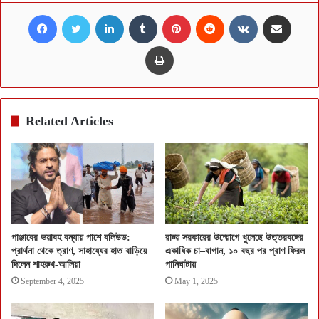
Facebook
Twitter
LinkedIn
Tumblr
Pinterest
Reddit
VKontakte
Share via Email
Print
Related Articles
পাঞ্জাবের ভয়াবহ বন্যায় পাশে বলিউড:
রাজ্য় সরকারের উদ্য়োগে খুলেছে উত্তরবঙ্গের
প্রার্থনা থেকে ত্রাণ, সাহায্যের হাত বাড়িয়ে
একাধিক চা–বাগান, ১০ বছর পর প্রাণ ফিরল
দিলেন শাহরুখ-আলিয়া
পানিঘাটায়
September 4, 2025
May 1, 2025