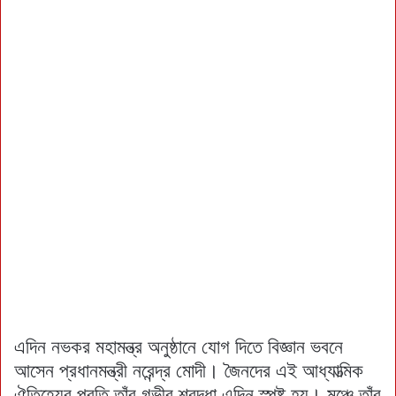
এদিন নভকর মহামন্ত্র অনুষ্ঠানে যোগ দিতে বিজ্ঞান ভবনে
আসেন প্রধানমন্ত্রী নরেন্দ্র মোদী। জৈনদের এই আধ্যাত্মিক
ঐতিহ্যের প্রতি তাঁর গভীর শ্রদ্ধা এদিন স্পষ্ট হয়। মঞ্চে তাঁর