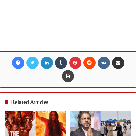
Facebook
Twitter
LinkedIn
Tumblr
Pinterest
Reddit
VKontakte
Share via Email
Print
Related Articles