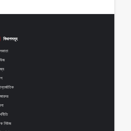
বিভাগসমূহ
লকাতা
িউজ
াজ্য
েশ
ন্তর্জাতিক
াজারদর
েলা
্থনীতি
েক নিউজ