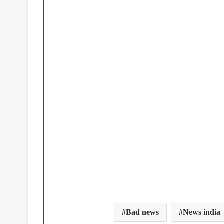
Bad news
News india