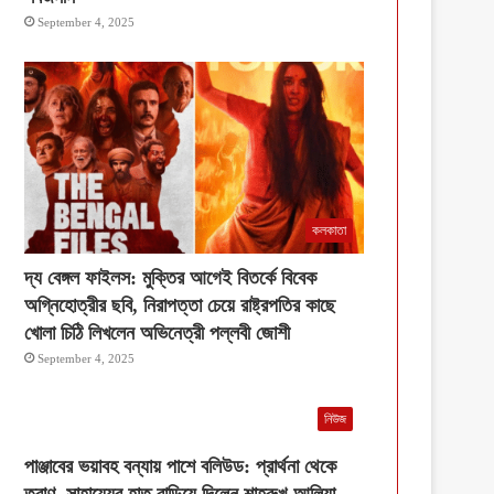
September 4, 2025
কলকাতা
দ্য বেঙ্গল ফাইলস: মুক্তির আগেই বিতর্কে বিবেক
অগ্নিহোত্রীর ছবি, নিরাপত্তা চেয়ে রাষ্ট্রপতির কাছে
খোলা চিঠি লিখলেন অভিনেত্রী পল্লবী জোশী
September 4, 2025
নিউজ
পাঞ্জাবের ভয়াবহ বন্যায় পাশে বলিউড: প্রার্থনা থেকে
ত্রাণ, সাহায্যের হাত বাড়িয়ে দিলেন শাহরুখ-আলিয়া