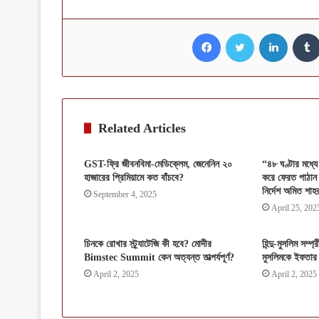
Facebook
Twitter
LinkedI
Related Articles
GST-ফ্রি জীবনবিমা-মেডিক্লেম, জেনেনিন ২০
“৪৮ ঘণ্টার মধ্যে
হাজারের প্রিমিয়ামে কত বাঁচবে?
করে ফেরত পাঠান ”
নির্দেশ অমিত শাহ
September 4, 2025
April 25, 202
চিনকে রোখার স্ট্র্যাটেজি কী হবে? মোদীর
হিন্দু-মুসলিম সম
Bimstec Summit কেন অত্যন্ত তাত্‍পর্যপূর্ণ?
মুসলিমকে ইফতার 
April 2, 2025
April 2, 2025