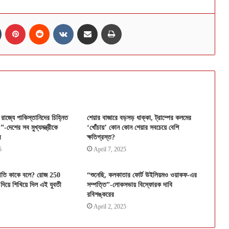
n
Tumblr
Pinterest
Reddit
VKontakte
Share via Email
Print
 রাজ্যে পাকিস্তানিদের চিহ্নিত
শেয়ার বাজারে বড়সড় ধাক্কা, ট্রাম্পের কলমের
-দেশের সব মুখ্যমন্ত্রীকে
‘খোঁচায়’ কোন কোন শেয়ার সবচেয়ে বেশি
র
ক্ষতিগ্রস্ত?
5
April 7, 2025
্প্রীতি কাকে বলে? রোজ 250
“শুনেছি, কলকাতার ফোর্ট উইলিয়মও ওয়াকফ-এর
দিয়ে শিখিয়ে দিল এই যুবতী
সম্পত্তি”-লোকসভায় বিস্ফোরক দাবি
রবিশঙ্করের
April 2, 2025