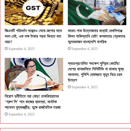
জিএসটি পরিবর্তন সত্ত্বেও সোনা-রুপোর দামে
ভারত-পাক উত্তেজনার মধ্যেই মেখলিগঞ্জে
বদল নেই, এক লক্ষ টাকার গয়না কিনতে কত
মিলল পাকিস্তানি নোট! কলকাতায় গ্রেফতার
খরচ?
সন্দেহভাজন বাংলাদেশি নাগরিক
September 4, 2025
September 4, 2025
স্বতঃপ্রণোদিত পদক্ষেপ সুপ্রিম কোর্টের!
দেশের থানাগুলিতে সিসিটিভি না থাকায় ক্ষুব্ধ
আদালত, পুলিশি হেফাজতে মৃত্যু নিয়ে চরম
উদ্বেগ
September 4, 2025
নিয়োগ দুর্নীতিতে নয়া মোড়! চাকরিহারাদের
‘গ্রুপ সি’ পদে কাজের ব্যবস্থা, মানবিক
আবেদন মুখ্যমন্ত্রীর; তুঙ্গে রাজনৈতিক তরজা
September 4, 2025