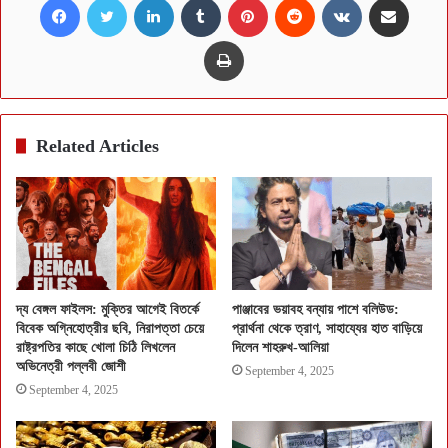
Print
Related Articles
দ্য বেঙ্গল ফাইলস: মুক্তির আগেই বিতর্কে
পাঞ্জাবের ভয়াবহ বন্যায় পাশে বলিউড:
বিবেক অগ্নিহোত্রীর ছবি, নিরাপত্তা চেয়ে
প্রার্থনা থেকে ত্রাণ, সাহায্যের হাত বাড়িয়ে
রাষ্ট্রপতির কাছে খোলা চিঠি লিখলেন
দিলেন শাহরুখ-আলিয়া
অভিনেত্রী পল্লবী জোশী
September 4, 2025
September 4, 2025