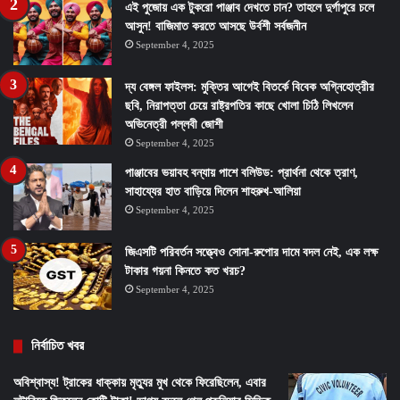
এই পুজোয় এক টুকরো পাঞ্জাব দেখতে চান? তাহলে দুর্গাপুরে চলে
আসুন! বাজিমাত করতে আসছে উর্বশী সর্বজনীন
September 4, 2025
দ্য বেঙ্গল ফাইলস: মুক্তির আগেই বিতর্কে বিবেক অগ্নিহোত্রীর
ছবি, নিরাপত্তা চেয়ে রাষ্ট্রপতির কাছে খোলা চিঠি লিখলেন
অভিনেত্রী পল্লবী জোশী
September 4, 2025
পাঞ্জাবের ভয়াবহ বন্যায় পাশে বলিউড: প্রার্থনা থেকে ত্রাণ,
সাহায্যের হাত বাড়িয়ে দিলেন শাহরুখ-আলিয়া
September 4, 2025
জিএসটি পরিবর্তন সত্ত্বেও সোনা-রুপোর দামে বদল নেই, এক লক্ষ
টাকার গয়না কিনতে কত খরচ?
September 4, 2025
নির্বাচিত খবর
অবিশ্বাস্য! ট্রাকের ধাক্কায় মৃত্যুর মুখ থেকে ফিরেছিলেন, এবার