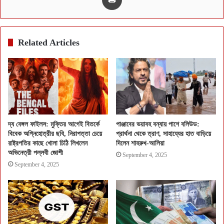
Related Articles
দ্য বেঙ্গল ফাইলস: মুক্তির আগেই বিতর্কে
পাঞ্জাবের ভয়াবহ বন্যায় পাশে বলিউড:
বিবেক অগ্নিহোত্রীর ছবি, নিরাপত্তা চেয়ে
প্রার্থনা থেকে ত্রাণ, সাহায্যের হাত বাড়িয়ে
রাষ্ট্রপতির কাছে খোলা চিঠি লিখলেন
দিলেন শাহরুখ-আলিয়া
অভিনেত্রী পল্লবী জোশী
September 4, 2025
September 4, 2025