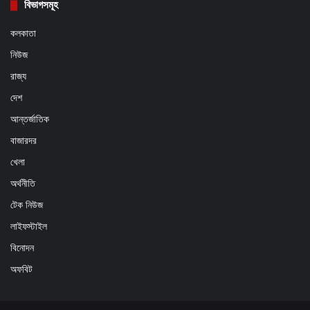
বিভাগসমূহ
কলকাতা
নিউজ
রাজ্য
দেশ
আন্তর্জাতিক
বাজারদর
খেলা
অর্থনীতি
টেক নিউজ
লাইফস্টাইল
বিনোদন
অফবিট