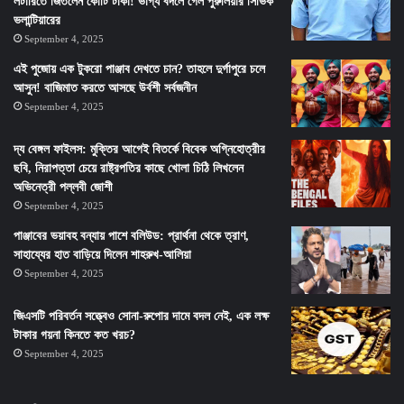
লটারিতে জিতলেন কোটি টাকা! ভাগ্য বদলে গেল পুরুলিয়ার সিভিক
ভলান্টিয়ারের
September 4, 2025
এই পুজোয় এক টুকরো পাঞ্জাব দেখতে চান? তাহলে দুর্গাপুরে চলে
আসুন! বাজিমাত করতে আসছে উর্বশী সর্বজনীন
September 4, 2025
দ্য বেঙ্গল ফাইলস: মুক্তির আগেই বিতর্কে বিবেক অগ্নিহোত্রীর
ছবি, নিরাপত্তা চেয়ে রাষ্ট্রপতির কাছে খোলা চিঠি লিখলেন
অভিনেত্রী পল্লবী জোশী
September 4, 2025
পাঞ্জাবের ভয়াবহ বন্যায় পাশে বলিউড: প্রার্থনা থেকে ত্রাণ,
সাহায্যের হাত বাড়িয়ে দিলেন শাহরুখ-আলিয়া
September 4, 2025
জিএসটি পরিবর্তন সত্ত্বেও সোনা-রুপোর দামে বদল নেই, এক লক্ষ
টাকার গয়না কিনতে কত খরচ?
September 4, 2025