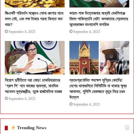
জিএসটি পরিবর্তন সত্ত্বেও সোনা-রুপোর দামে
ভারত-পাক উত্তেজনার মধ্যেই মেখলিগঞ্জে
বদল নেই, এক লক্ষ টাকার গয়না কিনতে কত
মিলল পাকিস্তানি নোট! কলকাতায় গ্রেফতার
খরচ?
সন্দেহভাজন বাংলাদেশি নাগরিক
September 4, 2025
September 4, 2025
নিয়োগ দুর্নীতিতে নয়া মোড়! চাকরিহারাদের
স্বতঃপ্রণোদিত পদক্ষেপ সুপ্রিম কোর্টের!
‘গ্রুপ সি’ পদে কাজের ব্যবস্থা, মানবিক
দেশের থানাগুলিতে সিসিটিভি না থাকায় ক্ষুব্ধ
আবেদন মুখ্যমন্ত্রীর; তুঙ্গে রাজনৈতিক তরজা
আদালত, পুলিশি হেফাজতে মৃত্যু নিয়ে চরম
উদ্বেগ
September 4, 2025
September 4, 2025
Trending News