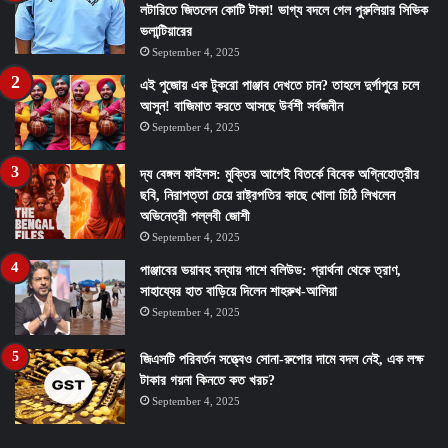
লটারিতে জিতলেন কোটি টাকা! ভাগ্য বদলে গেল পুরুলিয়ার সিভিক
ভলান্টিয়ারের
September 4, 2025
এই পুজোয় এক টুকরো পাঞ্জাব দেখতে চান? তাহলে দুর্গাপুরে চলে
আসুন! বাজিমাত করতে আসছে উর্বশী সর্বজনীন
September 4, 2025
দ্য বেঙ্গল ফাইলস: মুক্তির আগেই বিতর্কে বিবেক অগ্নিহোত্রীর
ছবি, নিরাপত্তা চেয়ে রাষ্ট্রপতির কাছে খোলা চিঠি লিখলেন
অভিনেত্রী পল্লবী জোশী
September 4, 2025
পাঞ্জাবের ভয়াবহ বন্যায় পাশে বলিউড: প্রার্থনা থেকে ত্রাণ,
সাহায্যের হাত বাড়িয়ে দিলেন শাহরুখ-আলিয়া
September 4, 2025
জিএসটি পরিবর্তন সত্ত্বেও সোনা-রুপোর দামে বদল নেই, এক লক্ষ
টাকার গয়না কিনতে কত খরচ?
September 4, 2025