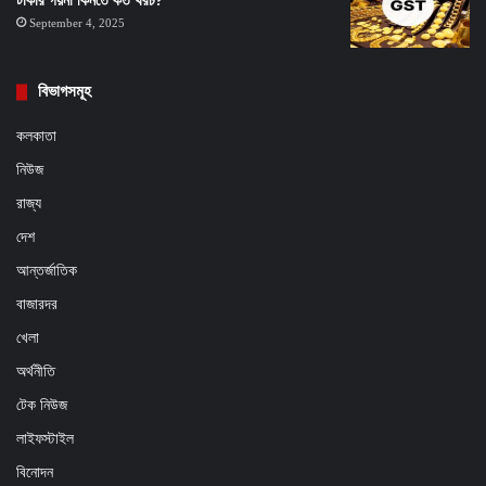
টাকার গয়না কিনতে কত খরচ?
September 4, 2025
বিভাগসমূহ
কলকাতা
নিউজ
রাজ্য
দেশ
আন্তর্জাতিক
বাজারদর
খেলা
অর্থনীতি
টেক নিউজ
লাইফস্টাইল
বিনোদন