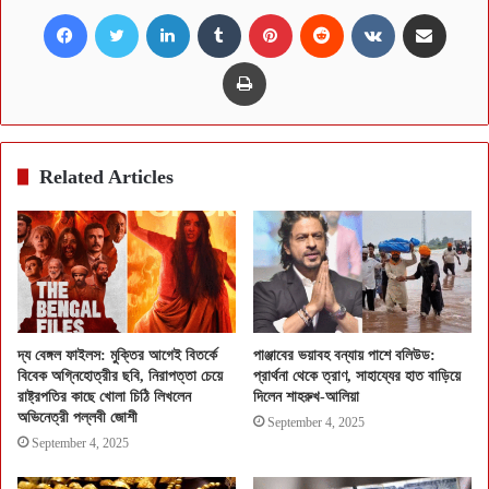
Facebook
Twitter
LinkedIn
Tumblr
Pinterest
Reddit
VKontakte
Share via Email
Print
Related Articles
দ্য বেঙ্গল ফাইলস: মুক্তির আগেই বিতর্কে
পাঞ্জাবের ভয়াবহ বন্যায় পাশে বলিউড:
বিবেক অগ্নিহোত্রীর ছবি, নিরাপত্তা চেয়ে
প্রার্থনা থেকে ত্রাণ, সাহায্যের হাত বাড়িয়ে
রাষ্ট্রপতির কাছে খোলা চিঠি লিখলেন
দিলেন শাহরুখ-আলিয়া
অভিনেত্রী পল্লবী জোশী
September 4, 2025
September 4, 2025