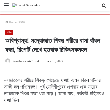
Menu
Se
fo
Home
/
নিউজ
নিউজ
অবিশ্বাস্য! সদ্যোজাত শিশুর শরীরে বাসা বাঁধল
যক্ষ্মা, রিপোর্ট দেখে হতবাক চিকিৎসকমহল
BharatNews 24x7 Desk
June 15, 2023
নবজাতকের শরীরে শিকড় গেড়েছে যক্ষ্মা! এমন বিরল ঘটনার
সাক্ষী হল পশ্চিমবঙ্গ। পূর্ব মেদিনীপুরের এগরায় এক মায়ের
নবজাতক শিশুর যক্ষ্মা ধরা পড়ে। জানা যায়, গর্ভবতী মহিলারও
যক্ষ্মা ছিল।