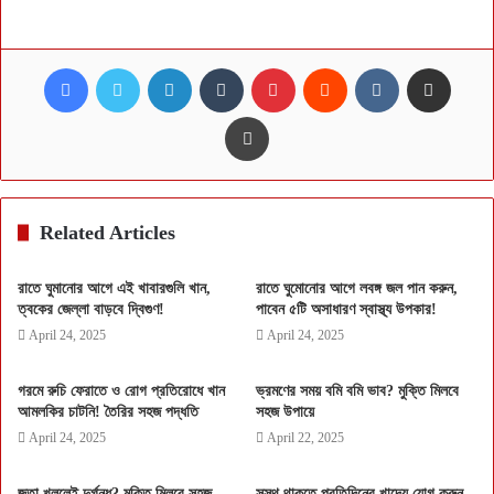
Facebook
Twitter
LinkedIn
Tumblr
Pinterest
Reddit
VKontakte
Share via Email
Print
Related Articles
রাতে ঘুমানোর আগে এই খাবারগুলি খান,
রাতে ঘুমোনোর আগে লবঙ্গ জল পান করুন,
ত্বকের জেল্লা বাড়বে দ্বিগুণ!
পাবেন ৫টি অসাধারণ স্বাস্থ্য উপকার!
April 24, 2025
April 24, 2025
গরমে রুচি ফেরাতে ও রোগ প্রতিরোধে খান
ভ্রমণের সময় বমি বমি ভাব? মুক্তি মিলবে
আমলকির চাটনি! তৈরির সহজ পদ্ধতি
সহজ উপায়ে
April 24, 2025
April 22, 2025
জুতা খুললেই দুর্গন্ধ? মুক্তি মিলবে সহজ
সুস্থ থাকতে প্রতিদিনের খাদ্যে যোগ করুন