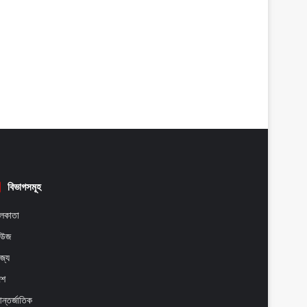
বিভাগসমূহ
লকাতা
িউজ
াজ্য
েশ
ন্তর্জাতিক