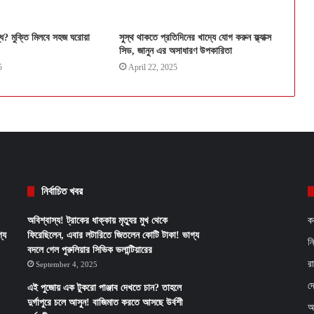
ন্ধ? মুক্তি মিলবে সহজ ঘরোয়া
সুস্থ থাকতে প্রতিদিনের খাদ্যে যোগ করুন ফ্ল্যাক্স
সিড, জানুন এর অসাধারণ উপকারিতা
5
April 22, 2025
নির্বাচিত খবর
অবিশ্বাস্য! ট্রাকের ধাক্কায় মৃত্যুর মুখ থেকে
ক
্য
ফিরেছিলেন, এবার লটারিতে জিতলেন কোটি টাকা! ভাগ্য
ন
বদলে গেল পুরুলিয়ার সিভিক ভলান্টিয়ারের
র
September 4, 2025
দ
এই পুজোয় এক টুকরো পাঞ্জাব দেখতে চান? তাহলে
দুর্গাপুরে চলে আসুন! বাজিমাত করতে আসছে উর্বশী
আ