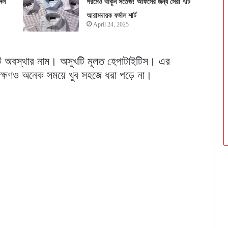
সল
গরমেও থাকুন সতেজ! অফিসের জন্য সেরা ৭টি
আরামদায়ক ফর্মাল শার্ট
April 24, 2025
 অবস্থার নাম। অসুখটি মূলত হেপাটাইটিস। এর
্ষণও অনেক সময়ে খুব সহজে ধরা পড়ে না।