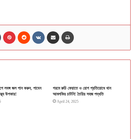
n
Tumblr
Pinterest
Reddit
VKontakte
Share via Email
Print
ে লবঙ্গ জল পান করুন, পাবেন
গরমে রুচি ফেরাতে ও রোগ প্রতিরোধে খান
স্থ্য উপকার!
আমলকির চাটনি! তৈরির সহজ পদ্ধতি
5
April 24, 2025