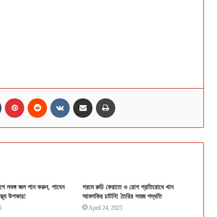
n
Tumblr
Pinterest
Reddit
VKontakte
Share via Email
Print
ে লবঙ্গ জল পান করুন, পাবেন
গরমে রুচি ফেরাতে ও রোগ প্রতিরোধে খান
স্থ্য উপকার!
আমলকির চাটনি! তৈরির সহজ পদ্ধতি
5
April 24, 2025