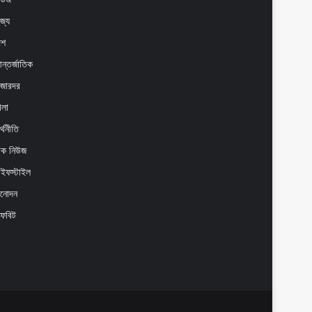
াজ্য
েশ
ন্তর্জাতিক
াজারদর
েলা
্থনীতি
েক নিউজ
াইফস্টাইল
িনোদন
ফবিট