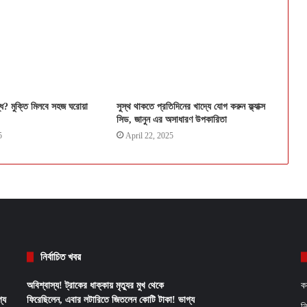
ন্ধ? মুক্তি মিলবে সহজ ঘরোয়া
সুস্থ থাকতে প্রতিদিনের খাদ্যে যোগ করুন ফ্ল্যাক্স
সিড, জানুন এর অসাধারণ উপকারিতা
5
April 22, 2025
নির্বাচিত খবর
অবিশ্বাস্য! ট্রাকের ধাক্কায় মৃত্যুর মুখ থেকে
ক
্য
ফিরেছিলেন, এবার লটারিতে জিতলেন কোটি টাকা! ভাগ্য
ন