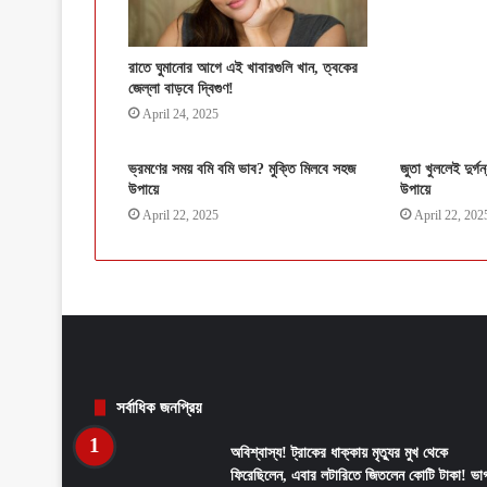
রাতে ঘুমানোর আগে এই খাবারগুলি খান, ত্বকের
জেল্লা বাড়বে দ্বিগুণ!
April 24, 2025
ভ্রমণের সময় বমি বমি ভাব? মুক্তি মিলবে সহজ
জুতা খুললেই দুর্গ
উপায়ে
উপায়ে
April 22, 2025
April 22, 202
সর্বাধিক জনপ্রিয়
অবিশ্বাস্য! ট্রাকের ধাক্কায় মৃত্যুর মুখ থেকে
ফিরেছিলেন, এবার লটারিতে জিতলেন কোটি টাকা! ভাগ