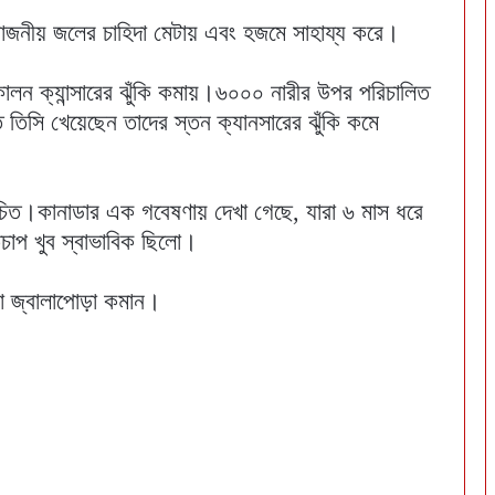
োজনীয় জলের চাহিদা মেটায় এবং হজমে সাহায্য করে।
লন ক্যান্সারের ঝুঁকি কমায়।৬০০০ নারীর উপর পরিচালিত
 তিসি খেয়েছেন তাদের স্তন ক্যানসারের ঝুঁকি কমে
চিত।কানাডার এক গবেষণায় দেখা গেছে, যারা ৬ মাস ধরে
তচাপ খুব স্বাভাবিক ছিলো।
ো জ্বালাপোড়া কমান।