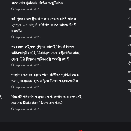
বদলে গেল পুরুলিয়ার সিভিক ভলান্টিয়ারের
র
September 4, 2025
দ
এই পুজোয় এক টুকরো পাঞ্জাব দেখতে চান? তাহলে
দুর্গাপুরে চলে আসুন! বাজিমাত করতে আসছে উর্বশী
আ
সর্বজনীন
ব
September 4, 2025
খ
দ্য বেঙ্গল ফাইলস: মুক্তির আগেই বিতর্কে বিবেক
অগ্নিহোত্রীর ছবি, নিরাপত্তা চেয়ে রাষ্ট্রপতির কাছে
অর
খোলা চিঠি লিখলেন অভিনেত্রী পল্লবী জোশী
ট
September 4, 2025
ল
পাঞ্জাবের ভয়াবহ বন্যায় পাশে বলিউড: প্রার্থনা থেকে
ত্রাণ, সাহায্যের হাত বাড়িয়ে দিলেন শাহরুখ-আলিয়া
ব
September 4, 2025
অ
ই,
জিএসটি পরিবর্তন সত্ত্বেও সোনা-রুপোর দামে বদল নেই,
এক লক্ষ টাকার গয়না কিনতে কত খরচ?
September 4, 2025