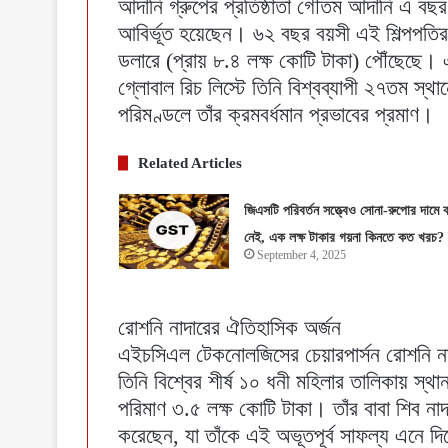
আদানি গ্রুপের প্রতিষ্ঠাতা গৌতম আদানি এ বছর 
আবির্ভূত হয়েছেন। ৬২ বছর বয়সী এই শিল্পপতি
ডলারে (প্রায় ৮.৪ লক্ষ কোটি টাকা) পৌঁছেছে। এ
গ্লোবাল রিচ লিস্টে তিনি বিশ্বব্যাপী ২৭তম স্
পরিমণ্ডলে তাঁর ক্রমবর্ধমান প্রভাবের প্রমাণ।
Related Articles
জিএসটি পরিবর্তন সত্ত্বেও সোনা-রুপোর দামে 
নেই, এক লক্ষ টাকার গয়না কিনতে কত খরচ?
September 4, 2025
রোশনি নাদারের ঐতিহাসিক অর্জন
এইচসিএল টেকনোলজিসের চেয়ারপার্সন রোশনি নাদ
তিনি বিশ্বের শীর্ষ ১০ ধনী মহিলার তালিকায় স্থ
পরিমাণ ৩.৫ লক্ষ কোটি টাকা। তাঁর বাবা শিব ন
করেছেন, যা তাঁকে এই অভূতপূর্ব সাফল্য এনে দ