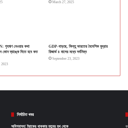
25
March 27, 2025
গৃহঋণ নেওয়ার কথা
GDP-বাড়ছে, কিন্তু ভারতের বৈদেশিক মুদ্রার
ন কোন ব্যাঙ্কে দিতে হবে কত
রিজার্ভ ৪ মাসের মধ্যে সর্বনিম্ন
September 23, 2023
, 2023
নির্বাচিত খবর
অবিশ্বাস্য! ট্রাকের ধাক্কায় মৃত্যুর মুখ থেকে
ক