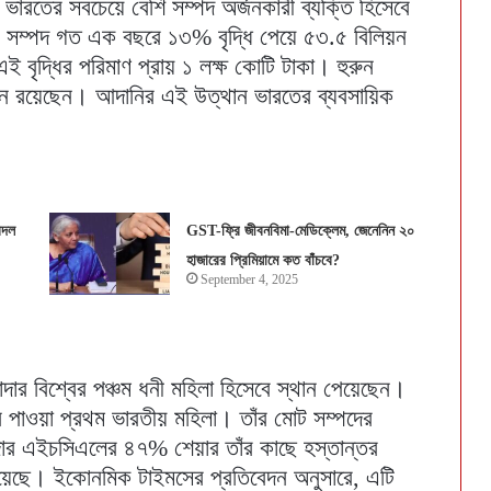
ভারতের সবচেয়ে বেশি সম্পদ অর্জনকারী ব্যক্তি হিসেবে
র সম্পদ গত এক বছরে ১৩% বৃদ্ধি পেয়ে ৫৩.৫ বিলিয়ন
ই বৃদ্ধির পরিমাণ প্রায় ১ লক্ষ কোটি টাকা। হুরুন
থানে রয়েছেন। আদানির এই উত্থান ভারতের ব্যবসায়িক
বদল
GST-ফ্রি জীবনবিমা-মেডিক্লেম, জেনেনিন ২০
হাজারের প্রিমিয়ামে কত বাঁচবে?
September 4, 2025
ার বিশ্বের পঞ্চম ধনী মহিলা হিসেবে স্থান পেয়েছেন।
ান পাওয়া প্রথম ভারতীয় মহিলা। তাঁর মোট সম্পদের
াদার এইচসিএলের ৪৭% শেয়ার তাঁর কাছে হস্তান্তর
িয়েছে। ইকোনমিক টাইমসের প্রতিবেদন অনুসারে, এটি