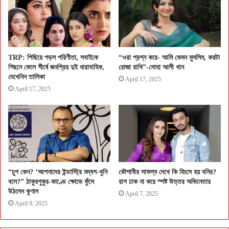
TRP: পিছিয়ে পড়ল পরিণীতা, সবাইকে
“ওরা প্রশ্ন করে- আমি কেমন মুসলিম, কয়টা
পিছনে ফেলে শীর্ষে জনপ্রিয় দুই ধারাবাহিক,
রোজা রাখি”-সোহা আলী খান
দেখেনিন তালিকা
April 17, 2025
April 17, 2025
“চুপ কেন? ‘আপনাদের ইন্ডাস্ট্রি মদ্যপ-খুনি
কৌশানীর সাফল্য দেখে কি হিংসে হয় বনির?
বলে?” ঠাকুরপুকুর-কাণ্ডে ক্ষোভে ফুঁসে
রাগ ঢাক না করে স্পষ্ট উত্তর অভিনেতার
উঠলেন কুণাল
April 7, 2025
April 9, 2025