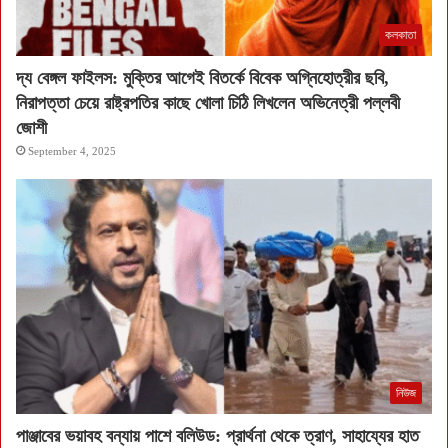
কলকাতা
দ্য বেঙ্গল ফাইলস: মুক্তির আগেই বিতর্কে বিবেক অগ্নিহোত্রীর ছবি,
নিরাপত্তা চেয়ে রাষ্ট্রপতির কাছে খোলা চিঠি লিখলেন অভিনেত্রী পল্লবী
জোশী
September 4, 2025
নিউজ
পাঞ্জাবের ভয়াবহ বন্যায় পাশে বলিউড: প্রার্থনা থেকে ত্রাণ, সাহায্যের হাত