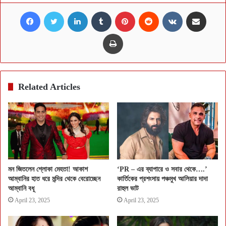
Facebook
Twitter
LinkedIn
Tumblr
Pinterest
Reddit
VKontakte
Share via Email
Print
Related Articles
মন জিতলেন শ্লোকা মেহতা! আকাশ
‘PR – এর ব্যাপারে ও সবার থেকে….’
আম্বানির হাত ধরে মন্দির থেকে বেরোচ্ছেন
কার্তিকের প্রশংসায় পঞ্চমুখ আলিয়ার দাদা
আম্বানি বধূ
রাহুল ভাট
April 23, 2025
April 23, 2025