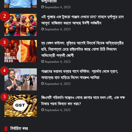
ভলান্টিয়ারের
September 4, 2025
এই পুজোয় এক টুকরো পাঞ্জাব দেখতে চান? তাহলে দুর্গাপুরে চলে
আসুন! বাজিমাত করতে আসছে উর্বশী সর্বজনীন
September 4, 2025
দ্য বেঙ্গল ফাইলস: মুক্তির আগেই বিতর্কে বিবেক অগ্নিহোত্রীর
ছবি, নিরাপত্তা চেয়ে রাষ্ট্রপতির কাছে খোলা চিঠি লিখলেন
অভিনেত্রী পল্লবী জোশী
September 4, 2025
পাঞ্জাবের ভয়াবহ বন্যায় পাশে বলিউড: প্রার্থনা থেকে ত্রাণ,
সাহায্যের হাত বাড়িয়ে দিলেন শাহরুখ-আলিয়া
September 4, 2025
জিএসটি পরিবর্তন সত্ত্বেও সোনা-রুপোর দামে বদল নেই, এক লক্ষ
টাকার গয়না কিনতে কত খরচ?
September 4, 2025
নির্বাচিত খবর