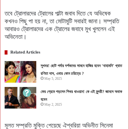
তবে ট্রোলারদের ট্রোলের পাল্টা জবাব দিতে যে অভিষেক
কখনও পিছু পা হয় না, তা মোটামুটি সবারই জানা। সম্প্রতি
আবারও ট্রোলারদের এক ট্রোলের জবাবে মুখ খুললেন এই
অভিনেতা।
Related Articles
সুখবর! ছোট পর্দার দর্শকদের সামনে হাজির হবেন ‘বাহামনি’ খ্যাত
রণিতা দাস, এবার কোন চরিত্রে ?
May 5, 2025
ফের প্রেমে পড়লেন শিখর ধাওয়ান! কে এই সুন্দরী? জানলে অবাক
হবেন
May 2, 2025
মূলত সম্প্রতি মুক্তি পেয়েছে ঐশ্বরিয়া অভিনীত সিনেমা