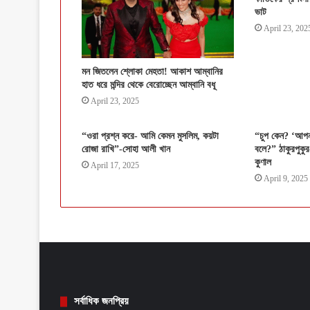
ভাট
April 23, 202
মন জিতলেন শ্লোকা মেহতা! আকাশ আম্বানির
হাত ধরে মন্দির থেকে বেরোচ্ছেন আম্বানি বধূ
April 23, 2025
“ওরা প্রশ্ন করে- আমি কেমন মুসলিম, কয়টা
“চুপ কেন? ‘আপনাদ
রোজা রাখি”-সোহা আলী খান
বলে?” ঠাকুরপুকুর
কুণাল
April 17, 2025
April 9, 2025
সর্বাধিক জনপ্রিয়