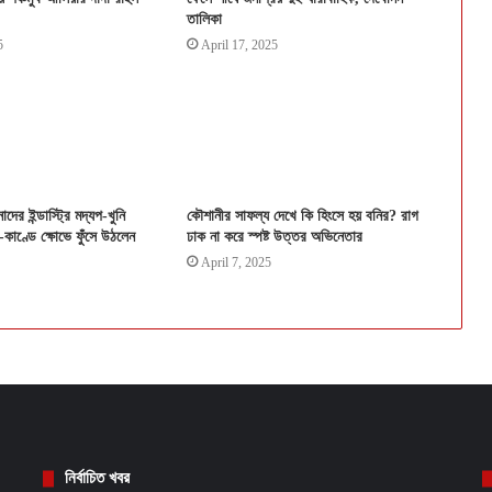
তালিকা
5
April 17, 2025
ের ইন্ডাস্ট্রি মদ্যপ-খুনি
কৌশানীর সাফল্য দেখে কি হিংসে হয় বনির? রাগ
-কাণ্ডে ক্ষোভে ফুঁসে উঠলেন
ঢাক না করে স্পষ্ট উত্তর অভিনেতার
April 7, 2025
নির্বাচিত খবর