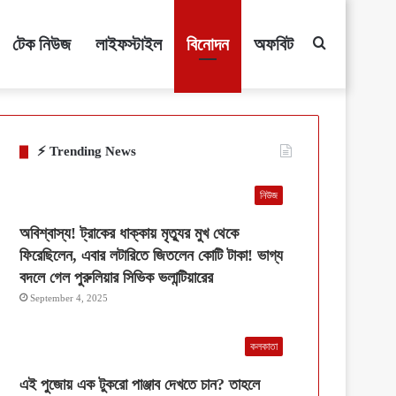
টেক নিউজ
লাইফস্টাইল
বিনোদন
অফবিট
Search
for
⚡ Trending News
নিউজ
অবিশ্বাস্য! ট্রাকের ধাক্কায় মৃত্যুর মুখ থেকে
ফিরেছিলেন, এবার লটারিতে জিতলেন কোটি টাকা! ভাগ্য
বদলে গেল পুরুলিয়ার সিভিক ভলান্টিয়ারের
September 4, 2025
কলকাতা
এই পুজোয় এক টুকরো পাঞ্জাব দেখতে চান? তাহলে