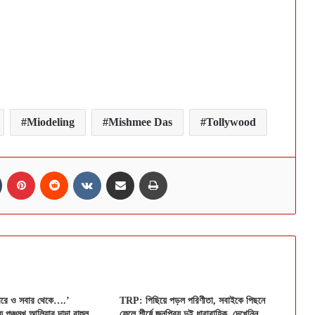
Miodeling
Mishmee Das
Tollywood
n
Tumblr
Pinterest
Reddit
VKontakte
Share via Email
Print
ারে ও সবার থেকে….’
TRP: পিছিয়ে পড়ল পরিণীতা, সবাইকে পিছনে
য় পঞ্চমুখ আলিয়ার দাদা রাহুল
ফেলে শীর্ষে জনপ্রিয় দুই ধারাবাহিক, দেখেনিন