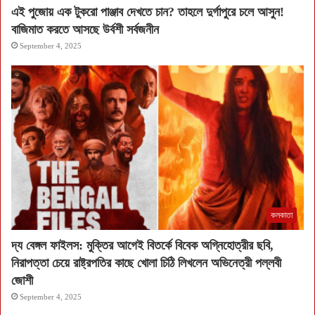
এই পুজোয় এক টুকরো পাঞ্জাব দেখতে চান? তাহলে দুর্গাপুরে চলে আসুন!
বাজিমাত করতে আসছে উর্বশী সর্বজনীন
September 4, 2025
কলকাতা
দ্য বেঙ্গল ফাইলস: মুক্তির আগেই বিতর্কে বিবেক অগ্নিহোত্রীর ছবি,
নিরাপত্তা চেয়ে রাষ্ট্রপতির কাছে খোলা চিঠি লিখলেন অভিনেত্রী পল্লবী
জোশী
September 4, 2025