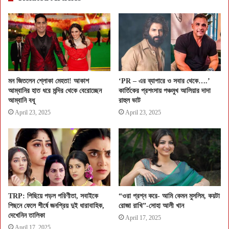
মন জিতলেন শ্লোকা মেহতা! আকাশ
‘PR – এর ব্যাপারে ও সবার থেকে….’
আম্বানির হাত ধরে মন্দির থেকে বেরোচ্ছেন
কার্তিকের প্রশংসায় পঞ্চমুখ আলিয়ার দাদা
আম্বানি বধূ
রাহুল ভাট
April 23, 2025
April 23, 2025
TRP: পিছিয়ে পড়ল পরিণীতা, সবাইকে
“ওরা প্রশ্ন করে- আমি কেমন মুসলিম, কয়টা
পিছনে ফেলে শীর্ষে জনপ্রিয় দুই ধারাবাহিক,
রোজা রাখি”-সোহা আলী খান
দেখেনিন তালিকা
April 17, 2025
April 17, 2025