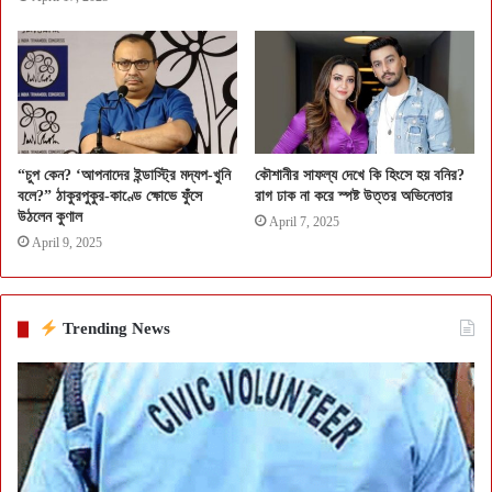
“চুপ কেন? ‘আপনাদের ইন্ডাস্ট্রি মদ্যপ-খুনি
কৌশানীর সাফল্য দেখে কি হিংসে হয় বনির?
বলে?” ঠাকুরপুকুর-কাণ্ডে ক্ষোভে ফুঁসে
রাগ ঢাক না করে স্পষ্ট উত্তর অভিনেতার
উঠলেন কুণাল
April 7, 2025
April 9, 2025
Trending News