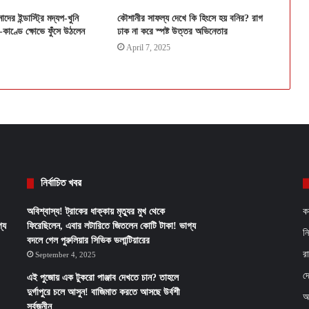
ের ইন্ডাস্ট্রি মদ্যপ-খুনি
কৌশানীর সাফল্য দেখে কি হিংসে হয় বনির? রাগ
-কাণ্ডে ক্ষোভে ফুঁসে উঠলেন
ঢাক না করে স্পষ্ট উত্তর অভিনেতার
April 7, 2025
নির্বাচিত খবর
অবিশ্বাস্য! ট্রাকের ধাক্কায় মৃত্যুর মুখ থেকে
ক
্য
ফিরেছিলেন, এবার লটারিতে জিতলেন কোটি টাকা! ভাগ্য
ন
বদলে গেল পুরুলিয়ার সিভিক ভলান্টিয়ারের
র
September 4, 2025
দ
এই পুজোয় এক টুকরো পাঞ্জাব দেখতে চান? তাহলে
দুর্গাপুরে চলে আসুন! বাজিমাত করতে আসছে উর্বশী
আ
সর্বজনীন