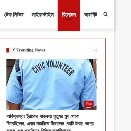
টেক নিউজ
লাইফস্টাইল
বিনোদন
অফবিট
Search
for
⚡ Trending News
নিউজ
অবিশ্বাস্য! ট্রাকের ধাক্কায় মৃত্যুর মুখ থেকে
ফিরেছিলেন, এবার লটারিতে জিতলেন কোটি টাকা! ভাগ্য
বদলে গেল পুরুলিয়ার সিভিক ভলান্টিয়ারের