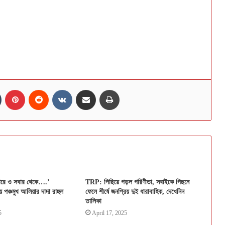
n
Tumblr
Pinterest
Reddit
VKontakte
Share via Email
Print
ারে ও সবার থেকে….’
TRP: পিছিয়ে পড়ল পরিণীতা, সবাইকে পিছনে
য় পঞ্চমুখ আলিয়ার দাদা রাহুল
ফেলে শীর্ষে জনপ্রিয় দুই ধারাবাহিক, দেখেনিন
তালিকা
5
April 17, 2025