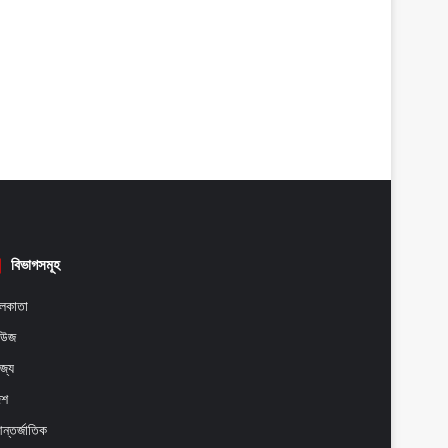
বিভাগসমূহ
লকাতা
িউজ
াজ্য
েশ
ন্তর্জাতিক