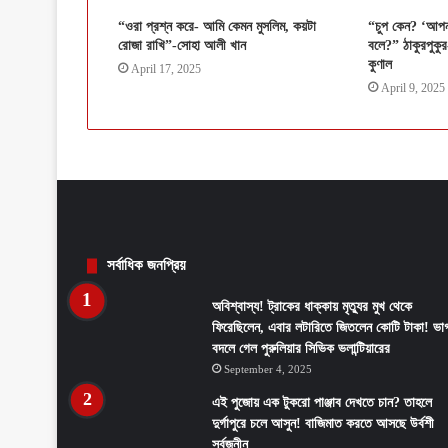
“ওরা প্রশ্ন করে- আমি কেমন মুসলিম, কয়টা
“চুপ কেন? ‘আপনাদ
রোজা রাখি”-সোহা আলী খান
বলে?” ঠাকুরপুকুর
কুণাল
April 17, 2025
April 9, 2025
সর্বাধিক জনপ্রিয়
অবিশ্বাস্য! ট্রাকের ধাক্কায় মৃত্যুর মুখ থেকে
ফিরেছিলেন, এবার লটারিতে জিতলেন কোটি টাকা! ভাগ
বদলে গেল পুরুলিয়ার সিভিক ভলান্টিয়ারের
September 4, 2025
এই পুজোয় এক টুকরো পাঞ্জাব দেখতে চান? তাহলে
দুর্গাপুরে চলে আসুন! বাজিমাত করতে আসছে উর্বশী
সর্বজনীন