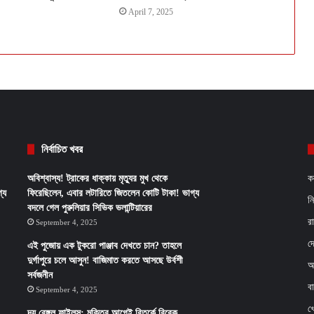
April 7, 2025
নির্বাচিত খবর
অবিশ্বাস্য! ট্রাকের ধাক্কায় মৃত্যুর মুখ থেকে
ক
্য
ফিরেছিলেন, এবার লটারিতে জিতলেন কোটি টাকা! ভাগ্য
ন
বদলে গেল পুরুলিয়ার সিভিক ভলান্টিয়ারের
র
September 4, 2025
দ
এই পুজোয় এক টুকরো পাঞ্জাব দেখতে চান? তাহলে
দুর্গাপুরে চলে আসুন! বাজিমাত করতে আসছে উর্বশী
আ
সর্বজনীন
ব
September 4, 2025
খ
দ্য বেঙ্গল ফাইলস: মুক্তির আগেই বিতর্কে বিবেক