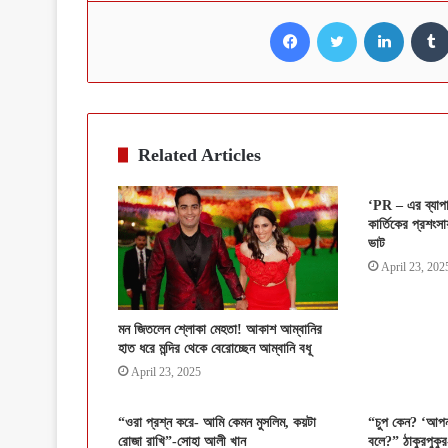
Facebook
Twitter
LinkedI
Related Articles
‘PR – এর ব্যাপ
কার্তিকের প্রশংসা
ভাট
April 23, 202
মন জিতলেন শ্লোকা মেহতা! আকাশ আম্বানির
হাত ধরে মন্দির থেকে বেরোচ্ছেন আম্বানি বধূ
April 23, 2025
“ওরা প্রশ্ন করে- আমি কেমন মুসলিম, কয়টা
“চুপ কেন? ‘আপনাদ
রোজা রাখি”-সোহা আলী খান
বলে?” ঠাকুরপুকুর