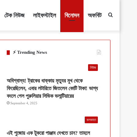
টেক নিউজ
লাইফস্টাইল
বিনোদন
অফবিট
Search
for
⚡ Trending News
নিউজ
অবিশ্বাস্য! ট্রাকের ধাক্কায় মৃত্যুর মুখ থেকে
ফিরেছিলেন, এবার লটারিতে জিতলেন কোটি টাকা! ভাগ্য
বদলে গেল পুরুলিয়ার সিভিক ভলান্টিয়ারের
September 4, 2025
কলকাতা
এই পুজোয় এক টুকরো পাঞ্জাব দেখতে চান? তাহলে