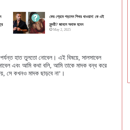
ন
ফের প্রেমে পড়লেন শিখর ধাওয়ান! কে এই
রে
সুন্দরী? জানলে অবাক হবেন
May 2, 2025
ায়ে পর্যন্ত হাত তুলতো নোবেল। এই বিষয়ে, সালসাবেল
 নোবেল এবং আমি কথা বলি, আমি তাকে মাদক বন্ধ করে
দেয়, সে কখনও মাদক ছাড়বে না’।