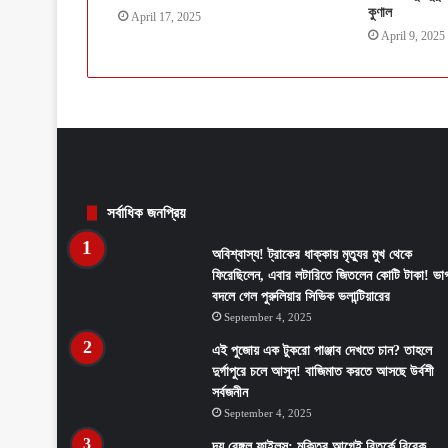
কুণাল
April 17, 2025
April 9, 2025
সর্বাধিক জনপ্রিয়
অবিশ্বাস্য! ট্রাকের ধাক্কায় মৃত্যুর মুখ থেকে
ফিরেছিলেন, এবার লটারিতে জিতলেন কোটি টাকা! ভাগ
বদলে গেল পুরুলিয়ার সিভিক ভলান্টিয়ারের
September 4, 2025
এই পুজোয় এক টুকরো পাঞ্জাব দেখতে চান? তাহলে
দুর্গাপুরে চলে আসুন! বাজিমাত করতে আসছে উর্বশী
সর্বজনীন
September 4, 2025
দ্য বেঙ্গল ফাইলস: মুক্তির আগেই বিতর্কে বিবেক