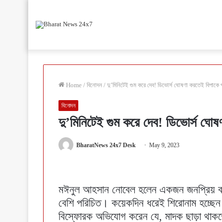
Home
/
বিনোদন
/
দু’মিনিটেই গুম করে দেব! ডিভোর্স ঘোষণা করতেই বিপাকে প
বিনোদন
দু’মিনিটেই গুম করে দেব! ডিভোর্স ঘোষ
BharatNews 24x7 Desk
May 9, 2023
মঈনুল আহসান নোবেল হলেন একজন জনপ্রিয় বাংলা
বেশি পরিচিত। কয়েকদিন ধরেই শিরোনাম হচ্ছেন ত
বিস্ফোরক অভিযোগ করেন যে, মাদক ছাড়া থাকত