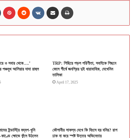
n
Tumblr
Pinterest
Reddit
VKontakte
Share via Email
Print
ারে ও সবার থেকে….’
TRP: পিছিয়ে পড়ল পরিণীতা, সবাইকে পিছনে
য় পঞ্চমুখ আলিয়ার দাদা রাহুল
ফেলে শীর্ষে জনপ্রিয় দুই ধারাবাহিক, দেখেনিন
তালিকা
5
April 17, 2025
ের ইন্ডাস্ট্রি মদ্যপ-খুনি
কৌশানীর সাফল্য দেখে কি হিংসে হয় বনির? রাগ
-কাণ্ডে ক্ষোভে ফুঁসে উঠলেন
ঢাক না করে স্পষ্ট উত্তর অভিনেতার