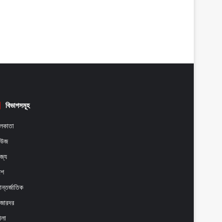
বিভাগসমূহ
লকাতা
িউজ
াজ্য
েশ
ন্তর্জাতিক
াজারদর
েলা