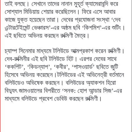
তাই বলছে। সেখানে তাদের নানান মুহূর্ত ক্যামেরাবন্দি করে
সোশ্যাল মিডিয়ায় শেয়ার করেছিলেন। ফিরে এসে আবার
কাজে যুক্ত হয়েছেন তারা। দেবের প্রযোজনা সংস্থা ‘দেব
এন্টারটেইমেন্ট ভেঞ্চারস’-এর অষ্ঠম ছবি ‘কিশমিশ’-এর শুটিং।
এই ছবিতে অভিনয় করছেন রুক্মিণী মৈত্র।
চ্যাম্প সিনেমার মাধ্যমে টলিউডে আত্মপ্রকাশ করেন রুক্মিণী।
দেব-রুক্মিনীর এই ছবি টলিউডে হিট। এরপর দেবের সাথে
‘ককপিট’, ‘কিডন্যাপ’, ‘কবীর’, ‘পাসওয়ার্ড’ ছবিতে জুটি
হিসেবে অভিনয় করেছেন।টলিউডের এই অভিনেত্রী বর্তমানে
বলিউডেও অভিষেক করছেন। বলিউডের অ্যাকশন হিরো
বিদ্যুৎ জামওয়ালের বিপরীতে ‘সনক: হোপ আন্ডার সিজ’-এর
মাধ্যমে বলিউডে প্রবেশ ডেবিউ করছেন রুক্মিণী।