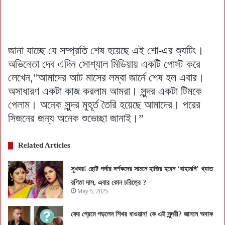
জানা যাচ্ছে যে সম্প্রতি শেষ হয়েছে এই শো-এর শ্যুটিং।
অভিনেতা দেব এদিন সোশ্যাল মিডিয়ায় একটি পোস্ট করে
লেখেন,”আমাদের আট মাসের লম্বা জার্নে শেষ হল এবার।
অসাধারণ একটা কাজ করলাম আমরা। সুন্দর একটা টিমকে
পেলাম। অনেক সুন্দর মুহূর্ত তৈরি হয়েছে আমাদের। পরের
সিজনের জন্য অনেক শুভেচ্ছা জানাই।”
Related Articles
সুখবর! ছোট পর্দার দর্শকদের সামনে হাজির হবেন ‘বাহামনি’ খ্যাত
রণিতা দাস, এবার কোন চরিত্রে ?
May 5, 2025
ফের প্রেমে পড়লেন শিখর ধাওয়ান! কে এই সুন্দরী? জানলে অবাক