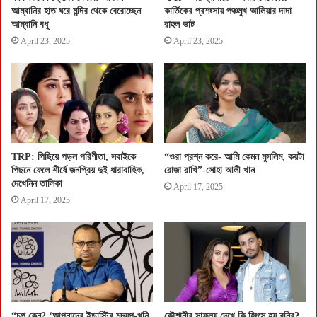
আম্বানির হাত ধরে মন্দির থেকে বেরোচ্ছেন
কার্তিকের প্রশংসায় পঞ্চমুখ আলিয়ার দাদা
আম্বানি বধূ
রাহুল ভাট
April 23, 2025
April 23, 2025
TRP: পিছিয়ে পড়ল পরিণীতা, সবাইকে
“ওরা প্রশ্ন করে- আমি কেমন মুসলিম, কয়টা
পিছনে ফেলে শীর্ষে জনপ্রিয় দুই ধারাবাহিক,
রোজা রাখি”-সোহা আলী খান
দেখেনিন তালিকা
April 17, 2025
April 17, 2025
“চুপ কেন? ‘আপনাদের ইন্ডাস্ট্রি মদ্যপ-খুনি
কৌশানীর সাফল্য দেখে কি হিংসে হয় বনির?