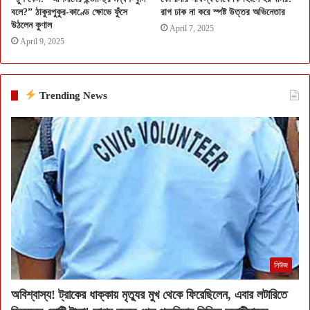
বলে?” ঠাকুরপুকুর-কাণ্ডে ক্ষোভে ফুঁসে
রাগ ঢাক না করে স্পষ্ট উত্তর অভিনেতার
উঠলেন কুণাল
April 7, 2025
April 9, 2025
Trending News
নিউজ
অবিশ্বাস্য! ট্রাকের ধাক্কায় মৃত্যুর মুখ থেকে ফিরেছিলেন, এবার লটারিতে