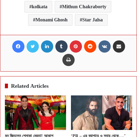
kolkata
Mithun Chakraborty
Monami Ghosh
Star Jalsa
Facebook
Twitter
LinkedIn
Tumblr
Pinterest
Reddit
VKontakte
Share via Email
Print
Related Articles
মন জিতলেন শ্লোকা মেহতা! আকাশ
‘PR – এর ব্যাপারে ও সবার থেকে….’