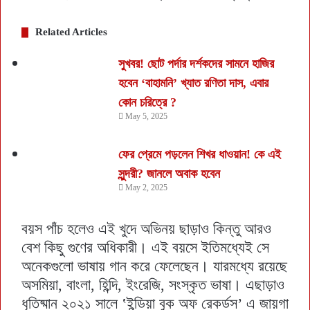
Related Articles
সুখবর! ছোট পর্দার দর্শকদের সামনে হাজির
হবেন ‘বাহামনি’ খ্যাত রণিতা দাস, এবার
কোন চরিত্রে ?
May 5, 2025
ফের প্রেমে পড়লেন শিখর ধাওয়ান! কে এই
সুন্দরী? জানলে অবাক হবেন
May 2, 2025
বয়স পাঁচ হলেও এই খুদে অভিনয় ছাড়াও কিন্তু আরও
বেশ কিছু গুণের অধিকারী। এই বয়সে ইতিমধ্যেই সে
অনেকগুলো ভাষায় গান করে ফেলেছেন। যারমধ্যে রয়েছে
অসমিয়া, বাংলা, হিন্দি, ইংরেজি, সংস্কৃত ভাষা। এছাড়াও
ধৃতিষ্মান ২০২১ সালে ‛ইন্ডিয়া বুক অফ রেকর্ডস’ এ জায়গা