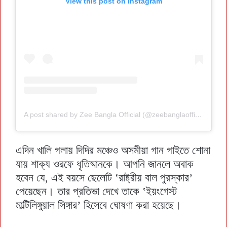
View this post on Instagram
A post shared by Zee Bangla Official (@zeebanglaofficial)
এদিন খালি গলায় দিদির মঞ্চেও অসমীয়া গান গাইতে শোনা
যায় শাক্য ওরফে ধৃতিষ্মানকে। আপনি জানলে অবাক
হবেন যে, এই বয়সে ছেলেটি ‛রাষ্ট্রীয় বাল পুরস্কার’
পেয়েছেন। তার প্রতিভা দেখে তাকে ‛ইয়ংগেস্ট
মাল্টিলিঙ্গুয়াল সিঙ্গার’ হিসেবে ঘোষণা করা হয়েছে।