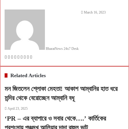
March 16, 2023
BharatNews 24x7 Desk
Facebook
Twitter
LinkedIn
Tumblr
Pinterest
Reddit
VKontakte
Share
Print
via
Email
Related Articles
মন জিতলেন শ্লোকা মেহতা! আকাশ আম্বানির হাত ধরে
মন্দির থেকে বেরোচ্ছেন আম্বানি বধূ
April 23, 2025
‘PR – এর ব্যাপারে ও সবার থেকে….’ কার্তিকের
প্রশংসায় পঞ্চমুখ আলিয়ার দাদা রাহুল ভাট