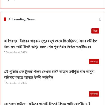
⚡ Trending News
নিউজ
অবিশ্বাস্য! ট্রাকের ধাক্কায় মৃত্যুর মুখ থেকে ফিরেছিলেন, এবার লটারিতে
জিতলেন কোটি টাকা! ভাগ্য বদলে গেল পুরুলিয়ার সিভিক ভলান্টিয়ারের
September 4, 2025
কলকাতা
এই পুজোয় এক টুকরো পাঞ্জাব দেখতে চান? তাহলে দুর্গাপুরে চলে আসুন!
বাজিমাত করতে আসছে উর্বশী সর্বজনীন
September 4, 2025
কলকাতা
দ্য বেঙ্গল ফাইলস: মুক্তির আগেই বিতর্কে বিবেক অগ্নিহোত্রীর ছবি,