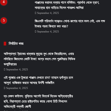
পাঞ্জাবের ভয়াবহ বন্যায় পাশে বলিউড: প্রার্থনা থেকে ত্রাণ,
সাহায্যের হাত বাড়িয়ে দিলেন শাহরুখ-আলিয়া
September 4, 2025
জিএসটি পরিবর্তন সত্ত্বেও সোনা-রুপোর দামে বদল নেই, এক লক্ষ
টাকার গয়না কিনতে কত খরচ?
September 4, 2025
নির্বাচিত খবর
অবিশ্বাস্য! ট্রাকের ধাক্কায় মৃত্যুর মুখ থেকে ফিরেছিলেন, এবার
লটারিতে জিতলেন কোটি টাকা! ভাগ্য বদলে গেল পুরুলিয়ার সিভিক
ভলান্টিয়ারের
September 4, 2025
এই পুজোয় এক টুকরো পাঞ্জাব দেখতে চান? তাহলে দুর্গাপুরে চলে
আসুন! বাজিমাত করতে আসছে উর্বশী সর্বজনীন
September 4, 2025
দ্য বেঙ্গল ফাইলস: মুক্তির আগেই বিতর্কে বিবেক অগ্নিহোত্রীর
ছবি, নিরাপত্তা চেয়ে রাষ্ট্রপতির কাছে খোলা চিঠি লিখলেন
অভিনেত্রী পল্লবী জোশী