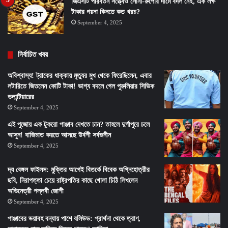
জিএসটি পরিবর্তন সত্ত্বেও সোনা-রুপোর দামে বদল নেই, এক লক্ষ
টাকার গয়না কিনতে কত খরচ?
September 4, 2025
নির্বাচিত খবর
অবিশ্বাস্য! ট্রাকের ধাক্কায় মৃত্যুর মুখ থেকে ফিরেছিলেন, এবার
লটারিতে জিতলেন কোটি টাকা! ভাগ্য বদলে গেল পুরুলিয়ার সিভিক
ভলান্টিয়ারের
September 4, 2025
এই পুজোয় এক টুকরো পাঞ্জাব দেখতে চান? তাহলে দুর্গাপুরে চলে
আসুন! বাজিমাত করতে আসছে উর্বশী সর্বজনীন
September 4, 2025
দ্য বেঙ্গল ফাইলস: মুক্তির আগেই বিতর্কে বিবেক অগ্নিহোত্রীর
ছবি, নিরাপত্তা চেয়ে রাষ্ট্রপতির কাছে খোলা চিঠি লিখলেন
অভিনেত্রী পল্লবী জোশী
September 4, 2025
পাঞ্জাবের ভয়াবহ বন্যায় পাশে বলিউড: প্রার্থনা থেকে ত্রাণ,