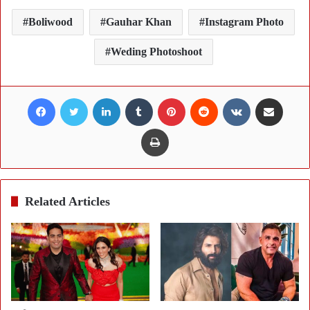
Boliwood
Gauhar Khan
Instagram Photo
Weding Photoshoot
Facebook
Twitter
LinkedIn
Tumblr
Pinterest
Reddit
VKontakte
Share via Email
Print
Related Articles