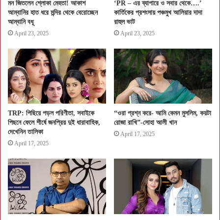
মন জিতলেন শ্লোকা মেহতা! আকাশ
‘PR – এর ব্যাপারে ও সবার থেকে….’
আম্বানির হাত ধরে মন্দির থেকে বেরোচ্ছেন
কার্তিকের প্রশংসায় পঞ্চমুখ আলিয়ার দাদা
আম্বানি বধূ
রাহুল ভাট
April 23, 2025
April 23, 2025
TRP: পিছিয়ে পড়ল পরিণীতা, সবাইকে
“ওরা প্রশ্ন করে- আমি কেমন মুসলিম, কয়টা
পিছনে ফেলে শীর্ষে জনপ্রিয় দুই ধারাবাহিক,
রোজা রাখি”-সোহা আলী খান
দেখেনিন তালিকা
April 17, 2025
April 17, 2025