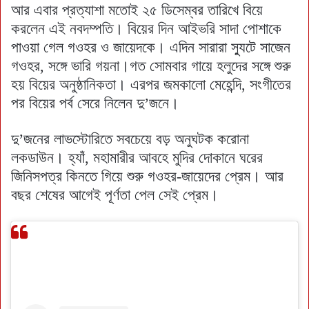
আর এবার প্রত্যাশা মতোই ২৫ ডিসেম্বর তারিখে বিয়ে
করলেন এই নবদম্পতি। বিয়ের দিন আইভরি সাদা পোশাকে
পাওয়া গেল গওহর ও জায়েদকে। এদিন সারারা স্যুটে সাজেন
গওহর, সঙ্গে ভারি গয়না।গত সোমবার গায়ে হলুদের সঙ্গে শুরু
হয় বিয়ের অনুষ্ঠানিকতা। এরপর জমকালো মেহেন্দি, সংগীতের
পর বিয়ের পর্ব সেরে নিলেন দু’জনে।
দু’জনের লাভস্টোরিতে সবচেয়ে বড় অনুঘটক করোনা
লকডাউন। হ্যাঁ, মহামারীর আবহে মুদির দোকানে ঘরের
জিনিসপত্র কিনতে গিয়ে শুরু গওহর-জায়েদের প্রেম। আর
বছর শেষের আগেই পূর্ণতা পেল সেই প্রেম।