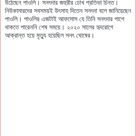
উঠেছেন পাওলি। সনৎদার জহুরীর চোখ প্রতিভা চিনত।
নিউকামারদের সবসময়ই উৎসাহ দিতেন সনৎদা বলে জানিয়েছেন
পাওলি। পাওলির এজটাই আফসোস যে তিনি সনৎদার পাশে
থাকতে পারেননি শেষ সময়ে। ২০২০ সালের হৃদরোগে
আক্রান্ত হয়ে মৃত্যু হয়েছিল সনৎ ঘোষের।