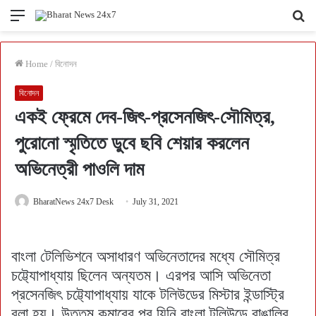
Menu
Se
fo
Home
/
বিনোদন
বিনোদন
একই ফ্রেমে দেব-জিৎ-প্রসেনজিৎ-সৌমিত্র,
পুরোনো স্মৃতিতে ডুবে ছবি শেয়ার করলেন
অভিনেত্রী পাওলি দাম
BharatNews 24x7 Desk
July 31, 2021
বাংলা টেলিভিশনে অসাধারণ অভিনেতাদের মধ্যে সৌমিত্র
চট্ট্যোপাধ্যায় ছিলেন অন্যতম। এরপর আসি অভিনেতা
প্রসেনজিৎ চট্ট্যোপাধ্যায় যাকে টলিউডের মিস্টার ইন্ডাস্ট্রি
বলা হয়। উত্তম কুমারের পর যিনি বাংলা টলিউডে বাঙালির