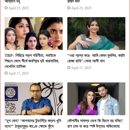
আম্বানি বধূ
রাহুল ভাট
April 23, 2025
April 23, 2025
TRP: পিছিয়ে পড়ল পরিণীতা, সবাইকে
“ওরা প্রশ্ন করে- আমি কেমন মুসলিম, কয়টা
পিছনে ফেলে শীর্ষে জনপ্রিয় দুই ধারাবাহিক,
রোজা রাখি”-সোহা আলী খান
দেখেনিন তালিকা
April 17, 2025
April 17, 2025
“চুপ কেন? ‘আপনাদের ইন্ডাস্ট্রি মদ্যপ-খুনি
কৌশানীর সাফল্য দেখে কি হিংসে হয় বনির?
বলে?” ঠাকুরপুকুর-কাণ্ডে ক্ষোভে ফুঁসে
রাগ ঢাক না করে স্পষ্ট উত্তর অভিনেতার