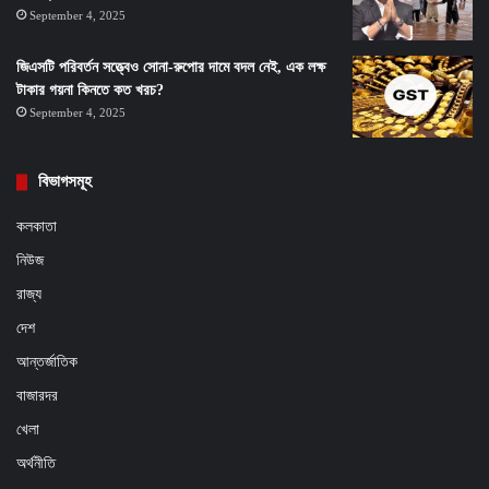
September 4, 2025
জিএসটি পরিবর্তন সত্ত্বেও সোনা-রুপোর দামে বদল নেই, এক লক্ষ
টাকার গয়না কিনতে কত খরচ?
September 4, 2025
বিভাগসমূহ
কলকাতা
নিউজ
রাজ্য
দেশ
আন্তর্জাতিক
বাজারদর
খেলা
অর্থনীতি