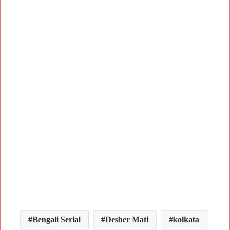
Bengali Serial
Desher Mati
kolkata