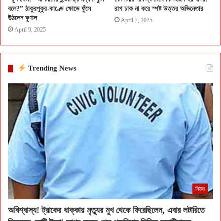
বলে?” ঠাকুরপুকুর-কাণ্ডে ক্ষোভে ফুঁসে
রাগ ঢাক না করে স্পষ্ট উত্তর অভিনেতার
উঠলেন কুণাল
April 7, 2025
April 9, 2025
Trending News
নিউজ
অবিশ্বাস্য! ট্রাকের ধাক্কায় মৃত্যুর মুখ থেকে ফিরেছিলেন, এবার লটারিতে