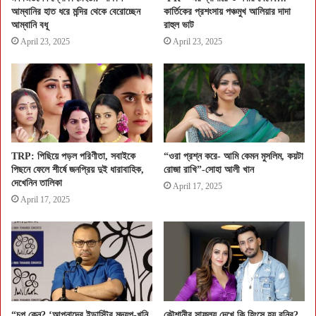
আম্বানির হাত ধরে মন্দির থেকে বেরোচ্ছেন
কার্তিকের প্রশংসায় পঞ্চমুখ আলিয়ার দাদা
আম্বানি বধূ
রাহুল ভাট
April 23, 2025
April 23, 2025
TRP: পিছিয়ে পড়ল পরিণীতা, সবাইকে
“ওরা প্রশ্ন করে- আমি কেমন মুসলিম, কয়টা
পিছনে ফেলে শীর্ষে জনপ্রিয় দুই ধারাবাহিক,
রোজা রাখি”-সোহা আলী খান
দেখেনিন তালিকা
April 17, 2025
April 17, 2025
“চুপ কেন? ‘আপনাদের ইন্ডাস্ট্রি মদ্যপ-খুনি
কৌশানীর সাফল্য দেখে কি হিংসে হয় বনির?