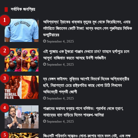
সর্বাধিক জনপ্রিয়
অবিশ্বাস্য! ট্রাকের ধাক্কায় মৃত্যুর মুখ থেকে ফিরেছিলেন, এবার
লটারিতে জিতলেন কোটি টাকা! ভাগ্য বদলে গেল পুরুলিয়ার সিভিক
ভলান্টিয়ারের
September 4, 2025
এই পুজোয় এক টুকরো পাঞ্জাব দেখতে চান? তাহলে দুর্গাপুরে চলে
আসুন! বাজিমাত করতে আসছে উর্বশী সর্বজনীন
September 4, 2025
দ্য বেঙ্গল ফাইলস: মুক্তির আগেই বিতর্কে বিবেক অগ্নিহোত্রীর
ছবি, নিরাপত্তা চেয়ে রাষ্ট্রপতির কাছে খোলা চিঠি লিখলেন
অভিনেত্রী পল্লবী জোশী
September 4, 2025
পাঞ্জাবের ভয়াবহ বন্যায় পাশে বলিউড: প্রার্থনা থেকে ত্রাণ,
সাহায্যের হাত বাড়িয়ে দিলেন শাহরুখ-আলিয়া
September 4, 2025
জিএসটি পরিবর্তন সত্ত্বেও সোনা-রুপোর দামে বদল নেই, এক লক্ষ