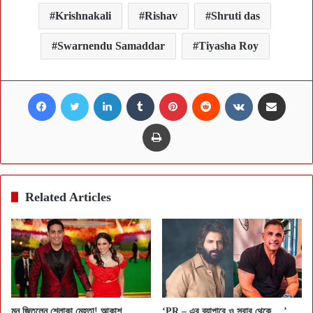
Krishnakali
Rishav
Shruti das
Swarnendu Samaddar
Tiyasha Roy
Facebook
Twitter
LinkedIn
Tumblr
Pinterest
Reddit
VKontakte
Share via Email
Print
Related Articles
মন জিতলেন শ্লোকা মেহতা! আকাশ
‘PR – এর ব্যাপারে ও সবার থেকে….’