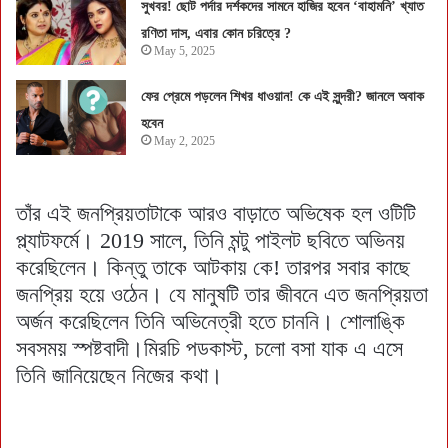
সুখবর! ছোট পর্দার দর্শকদের সামনে হাজির হবেন ‘বাহামনি’ খ্যাত
রণিতা দাস, এবার কোন চরিত্রে ?
May 5, 2025
ফের প্রেমে পড়লেন শিখর ধাওয়ান! কে এই সুন্দরী? জানলে অবাক
হবেন
May 2, 2025
তাঁর এই জনপ্রিয়তাটাকে আরও বাড়াতে অভিষেক হল ওটিটি
প্ল্যাটফর্মে। 2019 সালে, তিনি মন্টু পাইলট ছবিতে অভিনয়
করেছিলেন। কিন্তু তাকে আটকায় কে! তারপর সবার কাছে
জনপ্রিয় হয়ে ওঠেন। যে মানুষটি তার জীবনে এত জনপ্রিয়তা
অর্জন করেছিলেন তিনি অভিনেত্রী হতে চাননি। শোলাঙ্কি
সবসময় স্পষ্টবাদী।মিরচি পডকাস্ট, চলো বসা যাক এ এসে
তিনি জানিয়েছেন নিজের কথা।