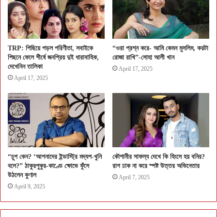
TRP: পিছিয়ে পড়ল পরিণীতা, সবাইকে
“ওরা প্রশ্ন করে- আমি কেমন মুসলিম, কয়টা
পিছনে ফেলে শীর্ষে জনপ্রিয় দুই ধারাবাহিক,
রোজা রাখি”-সোহা আলী খান
দেখেনিন তালিকা
April 17, 2025
April 17, 2025
“চুপ কেন? ‘আপনাদের ইন্ডাস্ট্রি মদ্যপ-খুনি
কৌশানীর সাফল্য দেখে কি হিংসে হয় বনির?
বলে?” ঠাকুরপুকুর-কাণ্ডে ক্ষোভে ফুঁসে
রাগ ঢাক না করে স্পষ্ট উত্তর অভিনেতার
উঠলেন কুণাল
April 7, 2025
April 9, 2025