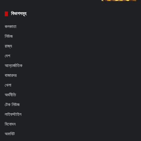
বিভাগসমূহ
কলকাতা
নিউজ
রাজ্য
দেশ
আন্তর্জাতিক
বাজারদর
খেলা
অর্থনীতি
টেক নিউজ
লাইফস্টাইল
বিনোদন
অফবিট