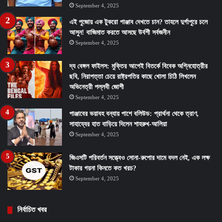
September 4, 2025
এই পুজোয় এক টুকরো পাঞ্জাব দেখতে চান? তাহলে দুর্গাপুরে চলে
আসুন! বাজিমাত করতে আসছে উর্বশী সর্বজনীন
September 4, 2025
দ্য বেঙ্গল ফাইলস: মুক্তির আগেই বিতর্কে বিবেক অগ্নিহোত্রীর
ছবি, নিরাপত্তা চেয়ে রাষ্ট্রপতির কাছে খোলা চিঠি লিখলেন
অভিনেত্রী পল্লবী জোশী
September 4, 2025
পাঞ্জাবের ভয়াবহ বন্যায় পাশে বলিউড: প্রার্থনা থেকে ত্রাণ,
সাহায্যের হাত বাড়িয়ে দিলেন শাহরুখ-আলিয়া
September 4, 2025
জিএসটি পরিবর্তন সত্ত্বেও সোনা-রুপোর দামে বদল নেই, এক লক্ষ
টাকার গয়না কিনতে কত খরচ?
September 4, 2025
নির্বাচিত খবর