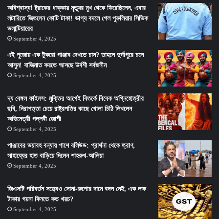
অবিশ্বাস্য! ট্রাকের ধাক্কায় মৃত্যুর মুখ থেকে ফিরেছিলেন, এবার
লটারিতে জিতলেন কোটি টাকা! ভাগ্য বদলে গেল পুরুলিয়ার সিভিক
ভলান্টিয়ারের
September 4, 2025
এই পুজোয় এক টুকরো পাঞ্জাব দেখতে চান? তাহলে দুর্গাপুরে চলে
আসুন! বাজিমাত করতে আসছে উর্বশী সর্বজনীন
September 4, 2025
দ্য বেঙ্গল ফাইলস: মুক্তির আগেই বিতর্কে বিবেক অগ্নিহোত্রীর
ছবি, নিরাপত্তা চেয়ে রাষ্ট্রপতির কাছে খোলা চিঠি লিখলেন
অভিনেত্রী পল্লবী জোশী
September 4, 2025
পাঞ্জাবের ভয়াবহ বন্যায় পাশে বলিউড: প্রার্থনা থেকে ত্রাণ,
সাহায্যের হাত বাড়িয়ে দিলেন শাহরুখ-আলিয়া
September 4, 2025
জিএসটি পরিবর্তন সত্ত্বেও সোনা-রুপোর দামে বদল নেই, এক লক্ষ
টাকার গয়না কিনতে কত খরচ?
September 4, 2025