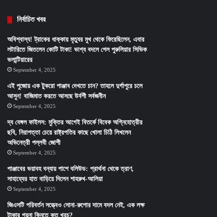
নির্বাচিত খবর
অবিশ্বাস্য! ট্রাকের ধাক্কায় মৃত্যুর মুখ থেকে ফিরেছিলেন, এবার
লটারিতে জিতলেন কোটি টাকা! ভাগ্য বদলে গেল পুরুলিয়ার সিভিক
ভলান্টিয়ারের
September 4, 2025
এই পুজোয় এক টুকরো পাঞ্জাব দেখতে চান? তাহলে দুর্গাপুরে চলে
আসুন! বাজিমাত করতে আসছে উর্বশী সর্বজনীন
September 4, 2025
দ্য বেঙ্গল ফাইলস: মুক্তির আগেই বিতর্কে বিবেক অগ্নিহোত্রীর
ছবি, নিরাপত্তা চেয়ে রাষ্ট্রপতির কাছে খোলা চিঠি লিখলেন
অভিনেত্রী পল্লবী জোশী
September 4, 2025
পাঞ্জাবের ভয়াবহ বন্যায় পাশে বলিউড: প্রার্থনা থেকে ত্রাণ,
সাহায্যের হাত বাড়িয়ে দিলেন শাহরুখ-আলিয়া
September 4, 2025
জিএসটি পরিবর্তন সত্ত্বেও সোনা-রুপোর দামে বদল নেই, এক লক্ষ
টাকার গয়না কিনতে কত খরচ?