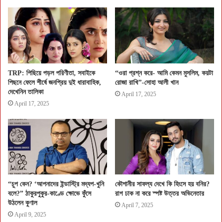
TRP: পিছিয়ে পড়ল পরিণীতা, সবাইকে
“ওরা প্রশ্ন করে- আমি কেমন মুসলিম, কয়টা
পিছনে ফেলে শীর্ষে জনপ্রিয় দুই ধারাবাহিক,
রোজা রাখি”-সোহা আলী খান
দেখেনিন তালিকা
April 17, 2025
April 17, 2025
“চুপ কেন? ‘আপনাদের ইন্ডাস্ট্রি মদ্যপ-খুনি
কৌশানীর সাফল্য দেখে কি হিংসে হয় বনির?
বলে?” ঠাকুরপুকুর-কাণ্ডে ক্ষোভে ফুঁসে
রাগ ঢাক না করে স্পষ্ট উত্তর অভিনেতার
উঠলেন কুণাল
April 7, 2025
April 9, 2025