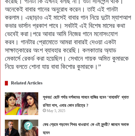
করেছি। গানটা কি এখনই বলছি না। ওটা সাসপেন্স থাক।
অনেকেই বাবার গানের অনুরোধ করেন। তাই এই গানটা
করলাম। এছাড়াও এই মাসেই বাবার গান নিয়ে দুটো ম্যাশআপ
কভার ভার্সান প্রকাশ পাবে। সবটাই এই বিশেষ মাসের কথা
ভেবেই করা।পরে আবার আমি নিজের গানে মনোসংযোগ
করব। গানটার প্রোমোতে আমরা বাবারই দেওয়া একটা
সাক্ষাত্কারের অংশ ব্যাবহার করেছি। কলকাতার অ্যাড
মেকার্সে রেকর্ড করা হয়েছিল। সেখানে গায়ক অমিত কুমারকে
নিয়ে বলতে শোনা যায় বাবা কিশোর কুমারকে।”
Related Articles
সুখবর! ছোট পর্দার দর্শকদের সামনে হাজির হবেন ‘বাহামনি’ খ্যাত
রণিতা দাস, এবার কোন চরিত্রে ?
May 5, 2025
ফের প্রেমে পড়লেন শিখর ধাওয়ান! কে এই সুন্দরী? জানলে অবাক
হবেন