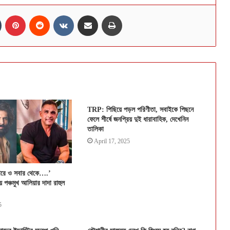
n
Tumblr
Pinterest
Reddit
VKontakte
Share via Email
Print
TRP: পিছিয়ে পড়ল পরিণীতা, সবাইকে পিছনে
ফেলে শীর্ষে জনপ্রিয় দুই ধারাবাহিক, দেখেনিন
তালিকা
April 17, 2025
ারে ও সবার থেকে….’
য় পঞ্চমুখ আলিয়ার দাদা রাহুল
5