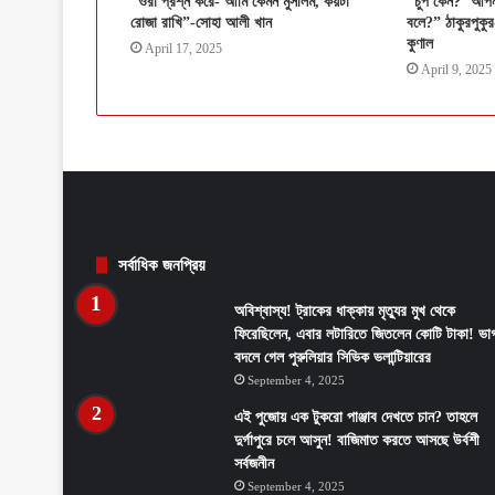
“ওরা প্রশ্ন করে- আমি কেমন মুসলিম, কয়টা
“চুপ কেন? ‘আপনাদ
রোজা রাখি”-সোহা আলী খান
বলে?” ঠাকুরপুকুর
কুণাল
April 17, 2025
April 9, 2025
সর্বাধিক জনপ্রিয়
অবিশ্বাস্য! ট্রাকের ধাক্কায় মৃত্যুর মুখ থেকে
ফিরেছিলেন, এবার লটারিতে জিতলেন কোটি টাকা! ভাগ
বদলে গেল পুরুলিয়ার সিভিক ভলান্টিয়ারের
September 4, 2025
এই পুজোয় এক টুকরো পাঞ্জাব দেখতে চান? তাহলে
দুর্গাপুরে চলে আসুন! বাজিমাত করতে আসছে উর্বশী
সর্বজনীন
September 4, 2025