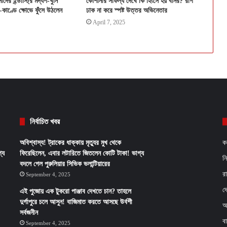
ের ইন্ডাস্ট্রি মদ্যপ-খুনি
কৌশানীর সাফল্য দেখে কি হিংসে হয় বনির? রাগ
-কাণ্ডে ক্ষোভে ফুঁসে উঠলেন
ঢাক না করে স্পষ্ট উত্তর অভিনেতার
April 7, 2025
নির্বাচিত খবর
অবিশ্বাস্য! ট্রাকের ধাক্কায় মৃত্যুর মুখ থেকে
ক
্য
ফিরেছিলেন, এবার লটারিতে জিতলেন কোটি টাকা! ভাগ্য
ন
বদলে গেল পুরুলিয়ার সিভিক ভলান্টিয়ারের
র
September 4, 2025
দ
এই পুজোয় এক টুকরো পাঞ্জাব দেখতে চান? তাহলে
দুর্গাপুরে চলে আসুন! বাজিমাত করতে আসছে উর্বশী
আ
সর্বজনীন
ব
September 4, 2025