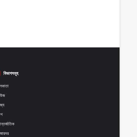
বিভাগসমূহ
লকাতা
িউজ
াজ্য
েশ
ন্তর্জাতিক
াজারদর