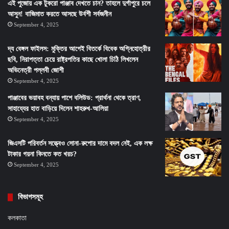
এই পুজোয় এক টুকরো পাঞ্জাব দেখতে চান? তাহলে দুর্গাপুরে চলে
আসুন! বাজিমাত করতে আসছে উর্বশী সর্বজনীন
September 4, 2025
দ্য বেঙ্গল ফাইলস: মুক্তির আগেই বিতর্কে বিবেক অগ্নিহোত্রীর
ছবি, নিরাপত্তা চেয়ে রাষ্ট্রপতির কাছে খোলা চিঠি লিখলেন
অভিনেত্রী পল্লবী জোশী
September 4, 2025
পাঞ্জাবের ভয়াবহ বন্যায় পাশে বলিউড: প্রার্থনা থেকে ত্রাণ,
সাহায্যের হাত বাড়িয়ে দিলেন শাহরুখ-আলিয়া
September 4, 2025
জিএসটি পরিবর্তন সত্ত্বেও সোনা-রুপোর দামে বদল নেই, এক লক্ষ
টাকার গয়না কিনতে কত খরচ?
September 4, 2025
বিভাগসমূহ
কলকাতা