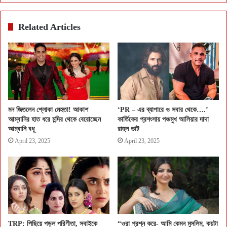
Related Articles
মন জিতলেন শ্লোকা মেহতা! আকাশ
‘PR – এর ব্যাপারে ও সবার থেকে….’
আম্বানির হাত ধরে মন্দির থেকে বেরোচ্ছেন
কার্তিকের প্রশংসায় পঞ্চমুখ আলিয়ার দাদা
আম্বানি বধূ
রাহুল ভাট
April 23, 2025
April 23, 2025
TRP: পিছিয়ে পড়ল পরিণীতা, সবাইকে
“ওরা প্রশ্ন করে- আমি কেমন মুসলিম, কয়টা