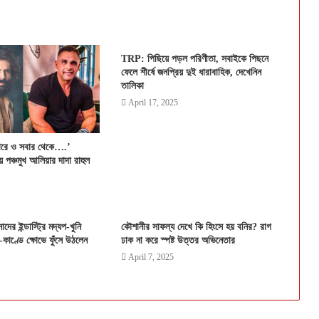
TRP: পিছিয়ে পড়ল পরিণীতা, সবাইকে পিছনে
ফেলে শীর্ষে জনপ্রিয় দুই ধারাবাহিক, দেখেনিন
তালিকা
April 17, 2025
ারে ও সবার থেকে….’
য় পঞ্চমুখ আলিয়ার দাদা রাহুল
ের ইন্ডাস্ট্রি মদ্যপ-খুনি
কৌশানীর সাফল্য দেখে কি হিংসে হয় বনির? রাগ
-কাণ্ডে ক্ষোভে ফুঁসে উঠলেন
ঢাক না করে স্পষ্ট উত্তর অভিনেতার
April 7, 2025