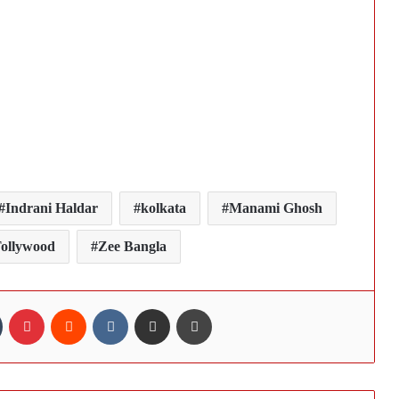
Indrani Haldar
kolkata
Manami Ghosh
ollywood
Zee Bangla
n
Tumblr
Pinterest
Reddit
VKontakte
Share via Email
Print