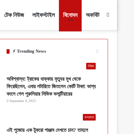
টেক নিউজ
লাইফস্টাইল
বিনোদন
অফবিট
Search
for
⚡ Trending News
নিউজ
অবিশ্বাস্য! ট্রাকের ধাক্কায় মৃত্যুর মুখ থেকে
ফিরেছিলেন, এবার লটারিতে জিতলেন কোটি টাকা! ভাগ্য
বদলে গেল পুরুলিয়ার সিভিক ভলান্টিয়ারের
September 4, 2025
কলকাতা
এই পুজোয় এক টুকরো পাঞ্জাব দেখতে চান? তাহলে