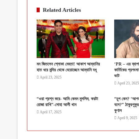
Related Articles
মন জিতলেন শ্লোকা মেহতা! আকাশ আম্বানির
‘PR – এর ব্যাপ
হাত ধরে মন্দির থেকে বেরোচ্ছেন আম্বানি বধূ
কার্তিকের প্রশংসা
ভাট
April 23, 2025
April 23, 2025
“ওরা প্রশ্ন করে- আমি কেমন মুসলিম, কয়টা
“চুপ কেন? ‘আপনাদ
রোজা রাখি”-সোহা আলী খান
বলে?” ঠাকুরপুকুর
কুণাল
April 17, 2025
April 9, 2025