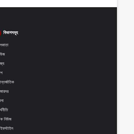
বিভাগসমূহ
লকাতা
িউজ
াজ্য
েশ
ন্তর্জাতিক
াজারদর
েলা
্থনীতি
েক নিউজ
াইফস্টাইল