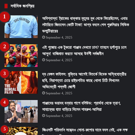
সর্বাধিক জনপ্রিয়
অবিশ্বাস্য! ট্রাকের ধাক্কায় মৃত্যুর মুখ থেকে ফিরেছিলেন, এবার
লটারিতে জিতলেন কোটি টাকা! ভাগ্য বদলে গেল পুরুলিয়ার সিভিক
ভলান্টিয়ারের
September 4, 2025
এই পুজোয় এক টুকরো পাঞ্জাব দেখতে চান? তাহলে দুর্গাপুরে চলে
আসুন! বাজিমাত করতে আসছে উর্বশী সর্বজনীন
September 4, 2025
দ্য বেঙ্গল ফাইলস: মুক্তির আগেই বিতর্কে বিবেক অগ্নিহোত্রীর
ছবি, নিরাপত্তা চেয়ে রাষ্ট্রপতির কাছে খোলা চিঠি লিখলেন
অভিনেত্রী পল্লবী জোশী
September 4, 2025
পাঞ্জাবের ভয়াবহ বন্যায় পাশে বলিউড: প্রার্থনা থেকে ত্রাণ,
সাহায্যের হাত বাড়িয়ে দিলেন শাহরুখ-আলিয়া
September 4, 2025
জিএসটি পরিবর্তন সত্ত্বেও সোনা-রুপোর দামে বদল নেই, এক লক্ষ