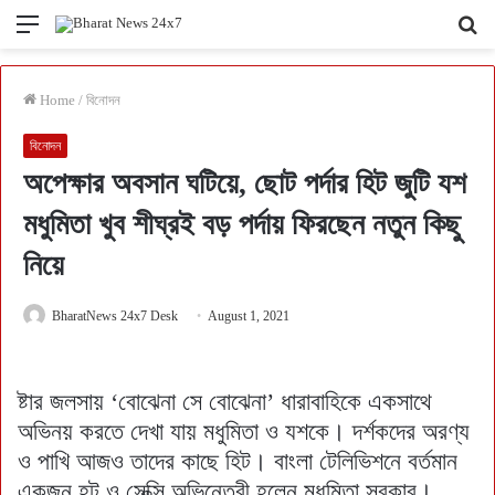
Menu
Se
fo
Home
/
বিনোদন
বিনোদন
অপেক্ষার অবসান ঘটিয়ে, ছোট পর্দার হিট জুটি যশ
মধুমিতা খুব শীঘ্রই বড় পর্দায় ফিরছেন নতুন কিছু
নিয়ে
BharatNews 24x7 Desk
August 1, 2021
ষ্টার জলসায় ‘বোঝেনা সে বোঝেনা’ ধারাবাহিকে একসাথে
অভিনয় করতে দেখা যায় মধুমিতা ও যশকে। দর্শকদের অরণ্য
ও পাখি আজও তাদের কাছে হিট। বাংলা টেলিভিশনে বর্তমান
একজন হট ও সেক্সি অভিনেত্রী হলেন মধুমিতা সরকার।