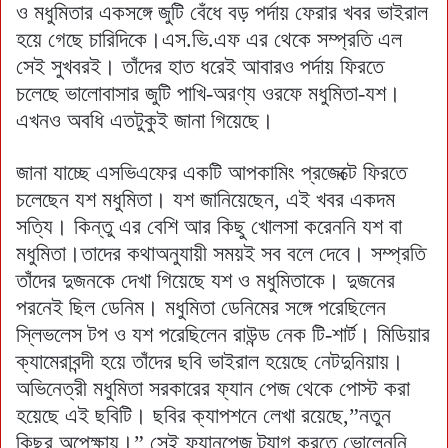
ও মধুমিতার একসঙ্গে জুটি বেঁধে বড় পর্দায় ফেরার খবর ভাইরাল
হয়ে গেছে চারিদিকে।এস.ভি.এফ এর থেকে সম্প্রতি এল
সেই সুখবরই। তাঁদের হাত ধরেই আবারও পর্দায় ফিরতে
চলেছে ভালোবাসার জুটি পাখি-অরণ্য ওরফে মধুমিতা-যশ।
এখনও অবধি এতটুকুই জানা গিয়েছে।
জানা যাচ্ছে এসভিএফের একটি আপকামিং প্রজেক্টে ফিরতে
চলেছেন যশ মধুমিতা। যশ জানিয়েছেন, এই খবর একদম
সত্যি। কিন্তু এর বেশি আর কিছু খোলসা করেননি যশ বা
মধুমিতা।তাদের কথাঅনুযায়ী সময়ই সব বলে দেবে। সম্প্রতি
তাঁদের দুজনকে দেখা গিয়েছে যশ ও মধুমিতাকে। দুজনের
পরনেই ছিল ডেনিম। মধুমিতা ডেনিমের সঙ্গে পরেছিলেন
স্লিভলেস টপ ও যশ পরেছিলেন রাউন্ড নেক টি-শার্ট। মিডিয়ার
ক্যামেরাবন্দী হয়ে তাঁদের ছবি ভাইরাল হয়েছে নেটদুনিয়ায়।
অভিনেত্রী মধুমিতা সরকারের ফ্যান পেজ থেকে পোস্ট করা
হয়েছে এই ছবিটি। ছবির ক্যাপশনে লেখা রয়েছে,”নতুন
কিছুর অপেক্ষায়।” সেই ফ্যানপেজ ট্যাগ করতে ভোলেননি