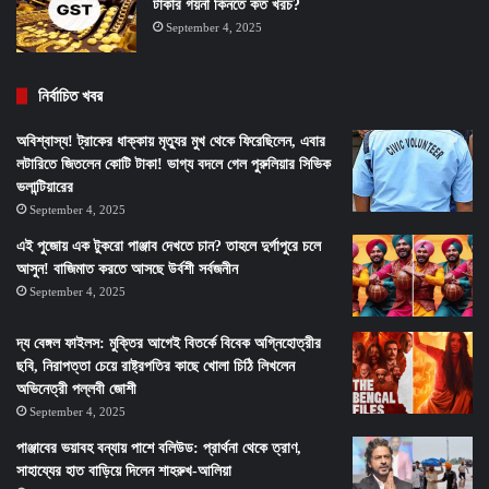
টাকার গয়না কিনতে কত খরচ?
September 4, 2025
নির্বাচিত খবর
অবিশ্বাস্য! ট্রাকের ধাক্কায় মৃত্যুর মুখ থেকে ফিরেছিলেন, এবার
লটারিতে জিতলেন কোটি টাকা! ভাগ্য বদলে গেল পুরুলিয়ার সিভিক
ভলান্টিয়ারের
September 4, 2025
এই পুজোয় এক টুকরো পাঞ্জাব দেখতে চান? তাহলে দুর্গাপুরে চলে
আসুন! বাজিমাত করতে আসছে উর্বশী সর্বজনীন
September 4, 2025
দ্য বেঙ্গল ফাইলস: মুক্তির আগেই বিতর্কে বিবেক অগ্নিহোত্রীর
ছবি, নিরাপত্তা চেয়ে রাষ্ট্রপতির কাছে খোলা চিঠি লিখলেন
অভিনেত্রী পল্লবী জোশী
September 4, 2025
পাঞ্জাবের ভয়াবহ বন্যায় পাশে বলিউড: প্রার্থনা থেকে ত্রাণ,
সাহায্যের হাত বাড়িয়ে দিলেন শাহরুখ-আলিয়া