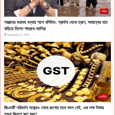
নিউজ
পাঞ্জাবের ভয়াবহ বন্যায় পাশে বলিউড: প্রার্থনা থেকে ত্রাণ, সাহায্যের হাত
বাড়িয়ে দিলেন শাহরুখ-আলিয়া
September 4, 2025
অর্থনীতি
জিএসটি পরিবর্তন সত্ত্বেও সোনা-রুপোর দামে বদল নেই, এক লক্ষ টাকার
গয়না কিনতে কত খরচ?