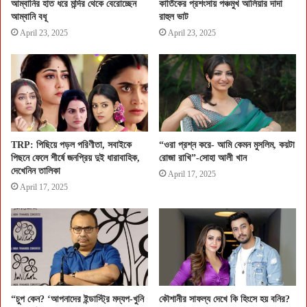
আম্বানির হাত ধরে মন্দির থেকে বেরোচ্ছেন
কার্তিকের প্রশংসায় পঞ্চমুখ আলিয়ার দাদা
আম্বানি বধূ
রাহুল ভাট
April 23, 2025
April 23, 2025
TRP: পিছিয়ে পড়ল পরিণীতা, সবাইকে
“ওরা প্রশ্ন করে- আমি কেমন মুসলিম, কয়টা
পিছনে ফেলে শীর্ষে জনপ্রিয় দুই ধারাবাহিক,
রোজা রাখি”-সোহা আলী খান
দেখেনিন তালিকা
April 17, 2025
April 17, 2025
“চুপ কেন? ‘আপনাদের ইন্ডাস্ট্রি মদ্যপ-খুনি
কৌশানীর সাফল্য দেখে কি হিংসে হয় বনির?