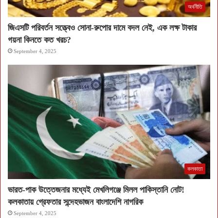
অর্থনীতি
জিএসটি পরিবর্তন সত্ত্বেও সোনা-রুপোর দামে বদল নেই, এক লক্ষ টাকার
গয়না কিনতে কত খরচ?
September 4, 2025
কলকাতা
ভারত-পাক উত্তেজনার মধ্যেই মেখলিগঞ্জে মিলল পাকিস্তানি নোট!
কলকাতায় গ্রেফতার সন্দেহভাজন বাংলাদেশি নাগরিক
September 4, 2025