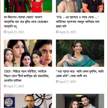
মন জিতলেন শ্লোকা মেহতা! আকাশ
‘PR – এর ব্যাপারে ও সবার থেকে….’
আম্বানির হাত ধরে মন্দির থেকে বেরোচ্ছেন
কার্তিকের প্রশংসায় পঞ্চমুখ আলিয়ার দাদা
আম্বানি বধূ
রাহুল ভাট
April 23, 2025
April 23, 2025
TRP: পিছিয়ে পড়ল পরিণীতা, সবাইকে
“ওরা প্রশ্ন করে- আমি কেমন মুসলিম, কয়টা
পিছনে ফেলে শীর্ষে জনপ্রিয় দুই ধারাবাহিক,
রোজা রাখি”-সোহা আলী খান
দেখেনিন তালিকা
April 17, 2025
April 17, 2025