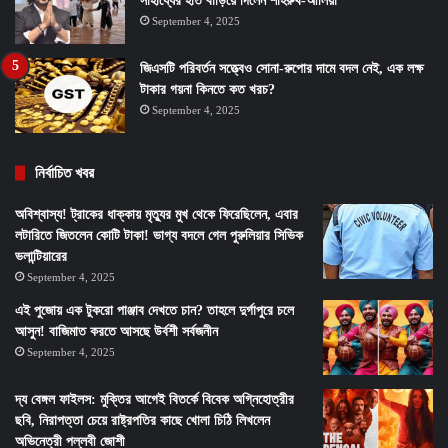
সাহায্যের হাত বাড়িয়ে দিলেন শাহরুখ-আলিয়া
September 4, 2025
জিএসটি পরিবর্তন সত্ত্বেও সোনা-রুপোর দামে বদল নেই, এক লক্ষ
টাকার গয়না কিনতে কত খরচ?
September 4, 2025
নির্বাচিত খবর
অবিশ্বাস্য! ট্রাকের ধাক্কায় মৃত্যুর মুখ থেকে ফিরেছিলেন, এবার
লটারিতে জিতলেন কোটি টাকা! ভাগ্য বদলে গেল পুরুলিয়ার সিভিক
ভলান্টিয়ারের
September 4, 2025
এই পুজোয় এক টুকরো পাঞ্জাব দেখতে চান? তাহলে দুর্গাপুরে চলে
আসুন! বাজিমাত করতে আসছে উর্বশী সর্বজনীন
September 4, 2025
দ্য বেঙ্গল ফাইলস: মুক্তির আগেই বিতর্কে বিবেক অগ্নিহোত্রীর
ছবি, নিরাপত্তা চেয়ে রাষ্ট্রপতির কাছে খোলা চিঠি লিখলেন
অভিনেত্রী পল্লবী জোশী