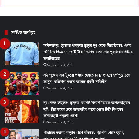
সর্বাধিক জনপ্রিয়
অবিশ্বাস্য! ট্রাকের ধাক্কায় মৃত্যুর মুখ থেকে ফিরেছিলেন, এবার
লটারিতে জিতলেন কোটি টাকা! ভাগ্য বদলে গেল পুরুলিয়ার সিভিক
ভলান্টিয়ারের
September 4, 2025
এই পুজোয় এক টুকরো পাঞ্জাব দেখতে চান? তাহলে দুর্গাপুরে চলে
আসুন! বাজিমাত করতে আসছে উর্বশী সর্বজনীন
September 4, 2025
দ্য বেঙ্গল ফাইলস: মুক্তির আগেই বিতর্কে বিবেক অগ্নিহোত্রীর
ছবি, নিরাপত্তা চেয়ে রাষ্ট্রপতির কাছে খোলা চিঠি লিখলেন
অভিনেত্রী পল্লবী জোশী
September 4, 2025
পাঞ্জাবের ভয়াবহ বন্যায় পাশে বলিউড: প্রার্থনা থেকে ত্রাণ,