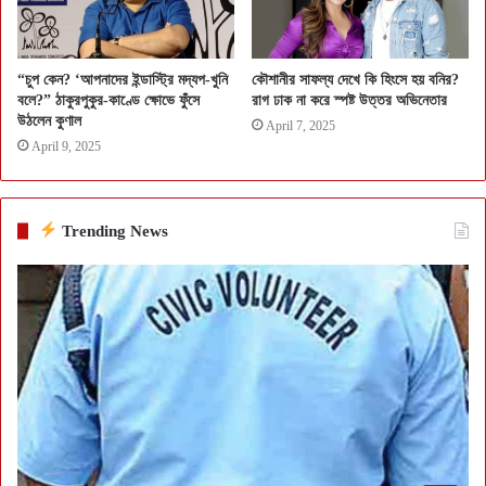
“চুপ কেন? ‘আপনাদের ইন্ডাস্ট্রি মদ্যপ-খুনি
কৌশানীর সাফল্য দেখে কি হিংসে হয় বনির?
বলে?” ঠাকুরপুকুর-কাণ্ডে ক্ষোভে ফুঁসে
রাগ ঢাক না করে স্পষ্ট উত্তর অভিনেতার
উঠলেন কুণাল
April 7, 2025
April 9, 2025
Trending News