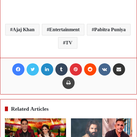
Ajaj Khan
Entertainment
Pabitra Puniya
TV
Facebook
Twitter
LinkedIn
Tumblr
Pinterest
Reddit
VKontakte
Share via Email
Print
Related Articles