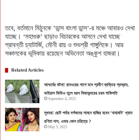
তবে, বর্তমানে মিঠুনকে ‛ডান্স বাংলা ডান্স’-র মঞ্চে আবারও দেখা
যাচ্ছে। ‘মহাগুরু’ ছাড়াও বিচারকের আসনে দেখা যাচ্ছে
শ্রাবন্তী চ্যাটার্জি, মৌনী রায় ও শুভশ্রী গাঙ্গুলিকে। আর
সঞ্চালকের ভূমিকায় রয়েছেন অভিনেতা অঙ্কুশ হাজরা।
Related Articles
আশ্চর্যের ঘটনা! রানওয়ের পাশে বসে প্রবীণ ব্যক্তির প্রস্রাব,
ভাইরাল ভিডিও তুলে ধরল বিমানবন্দরের চরম গাফিলতি
September 4, 2025
সুখবর! ছোট পর্দার দর্শকদের সামনে হাজির হবেন ‘বাহামনি’ খ্যাত
রণিতা দাস, এবার কোন চরিত্রে ?
May 5, 2025