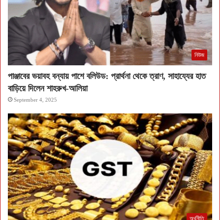
নিউজ
পাঞ্জাবের ভয়াবহ বন্যায় পাশে বলিউড: প্রার্থনা থেকে ত্রাণ, সাহায্যের হাত
বাড়িয়ে দিলেন শাহরুখ-আলিয়া
September 4, 2025
অর্থনীতি