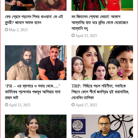
ফের প্রেমে পড়লেন শিখর ধাওয়ান! কে এই
মন জিতলেন শ্লোকা মেহতা! আকাশ
সুন্দরী? জানলে অবাক হবেন
আম্বানির হাত ধরে মন্দির থেকে বেরোচ্ছেন
আম্বানি বধূ
May 2, 2025
April 23, 2025
‘PR – এর ব্যাপারে ও সবার থেকে….’
TRP: পিছিয়ে পড়ল পরিণীতা, সবাইকে
কার্তিকের প্রশংসায় পঞ্চমুখ আলিয়ার দাদা
পিছনে ফেলে শীর্ষে জনপ্রিয় দুই ধারাবাহিক,
রাহুল ভাট
দেখেনিন তালিকা
April 23, 2025
April 17, 2025