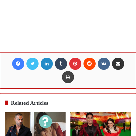
Facebook
Twitter
LinkedIn
Tumblr
Pinterest
Reddit
VKontakte
Share via Email
Print
Related Articles