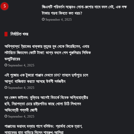
জিএসটি পরিবর্তন সত্ত্বেও সোনা-রুপোর দামে বদল নেই, এক লক্ষ
টাকার গয়না কিনতে কত খরচ?
September 4, 2025
নির্বাচিত খবর
অবিশ্বাস্য! ট্রাকের ধাক্কায় মৃত্যুর মুখ থেকে ফিরেছিলেন, এবার
লটারিতে জিতলেন কোটি টাকা! ভাগ্য বদলে গেল পুরুলিয়ার সিভিক
ভলান্টিয়ারের
September 4, 2025
এই পুজোয় এক টুকরো পাঞ্জাব দেখতে চান? তাহলে দুর্গাপুরে চলে
আসুন! বাজিমাত করতে আসছে উর্বশী সর্বজনীন
September 4, 2025
দ্য বেঙ্গল ফাইলস: মুক্তির আগেই বিতর্কে বিবেক অগ্নিহোত্রীর
ছবি, নিরাপত্তা চেয়ে রাষ্ট্রপতির কাছে খোলা চিঠি লিখলেন
অভিনেত্রী পল্লবী জোশী
September 4, 2025
পাঞ্জাবের ভয়াবহ বন্যায় পাশে বলিউড: প্রার্থনা থেকে ত্রাণ,
সাহায্যের হাত বাড়িয়ে দিলেন শাহরুখ-আলিয়া