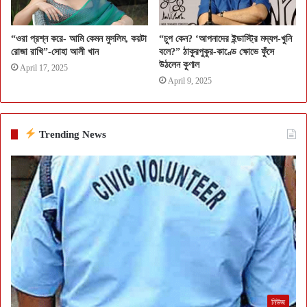
“ওরা প্রশ্ন করে- আমি কেমন মুসলিম, কয়টা
“চুপ কেন? ‘আপনাদের ইন্ডাস্ট্রি মদ্যপ-খুনি
রোজা রাখি”-সোহা আলী খান
বলে?” ঠাকুরপুকুর-কাণ্ডে ক্ষোভে ফুঁসে
উঠলেন কুণাল
April 17, 2025
April 9, 2025
Trending News
নিউজ