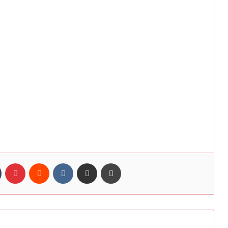
n
Tumblr
Pinterest
Reddit
VKontakte
Share via Email
Print