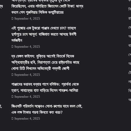
অবিশ্বাস্য! ট্রাকের ধাক্কায় মৃত্যুর মুখ থেকে
ক
্য
ফিরেছিলেন, এবার লটারিতে জিতলেন কোটি টাকা! ভাগ্য
ন
বদলে গেল পুরুলিয়ার সিভিক ভলান্টিয়ারের
র
September 4, 2025
দ
এই পুজোয় এক টুকরো পাঞ্জাব দেখতে চান? তাহলে
দুর্গাপুরে চলে আসুন! বাজিমাত করতে আসছে উর্বশী
আ
সর্বজনীন
ব
September 4, 2025
খ
দ্য বেঙ্গল ফাইলস: মুক্তির আগেই বিতর্কে বিবেক
অগ্নিহোত্রীর ছবি, নিরাপত্তা চেয়ে রাষ্ট্রপতির কাছে
অর
খোলা চিঠি লিখলেন অভিনেত্রী পল্লবী জোশী
ট
September 4, 2025
ল
পাঞ্জাবের ভয়াবহ বন্যায় পাশে বলিউড: প্রার্থনা থেকে
ত্রাণ, সাহায্যের হাত বাড়িয়ে দিলেন শাহরুখ-আলিয়া
ব
September 4, 2025
অ
ই,
জিএসটি পরিবর্তন সত্ত্বেও সোনা-রুপোর দামে বদল নেই,
এক লক্ষ টাকার গয়না কিনতে কত খরচ?
September 4, 2025