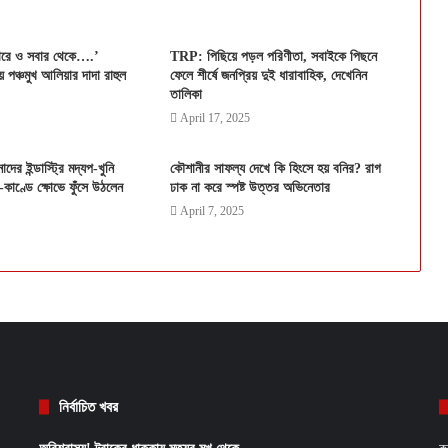
ারে ও সবার থেকে….’
TRP: পিছিয়ে পড়ল পরিণীতা, সবাইকে পিছনে
য় পঞ্চমুখ আলিয়ার দাদা রাহুল
ফেলে শীর্ষে জনপ্রিয় দুই ধারাবাহিক, দেখেনিন
তালিকা
April 17, 2025
ের ইন্ডাস্ট্রি মদ্যপ-খুনি
কৌশানীর সাফল্য দেখে কি হিংসে হয় বনির? রাগ
-কাণ্ডে ক্ষোভে ফুঁসে উঠলেন
ঢাক না করে স্পষ্ট উত্তর অভিনেতার
April 7, 2025
নির্বাচিত খবর