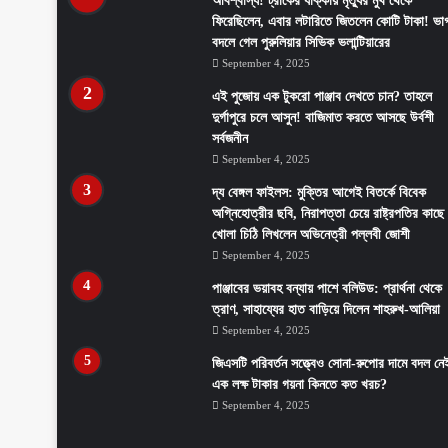
অবিশ্বাস্য! ট্রাকের ধাক্কায় মৃত্যুর মুখ থেকে
ফিরেছিলেন, এবার লটারিতে জিতলেন কোটি টাকা! ভাগ
বদলে গেল পুরুলিয়ার সিভিক ভলান্টিয়ারের
September 4, 2025
এই পুজোয় এক টুকরো পাঞ্জাব দেখতে চান? তাহলে
দুর্গাপুরে চলে আসুন! বাজিমাত করতে আসছে উর্বশী
সর্বজনীন
September 4, 2025
দ্য বেঙ্গল ফাইলস: মুক্তির আগেই বিতর্কে বিবেক
অগ্নিহোত্রীর ছবি, নিরাপত্তা চেয়ে রাষ্ট্রপতির কাছে
খোলা চিঠি লিখলেন অভিনেত্রী পল্লবী জোশী
September 4, 2025
পাঞ্জাবের ভয়াবহ বন্যায় পাশে বলিউড: প্রার্থনা থেকে
ত্রাণ, সাহায্যের হাত বাড়িয়ে দিলেন শাহরুখ-আলিয়া
September 4, 2025
জিএসটি পরিবর্তন সত্ত্বেও সোনা-রুপোর দামে বদল নে
এক লক্ষ টাকার গয়না কিনতে কত খরচ?
September 4, 2025