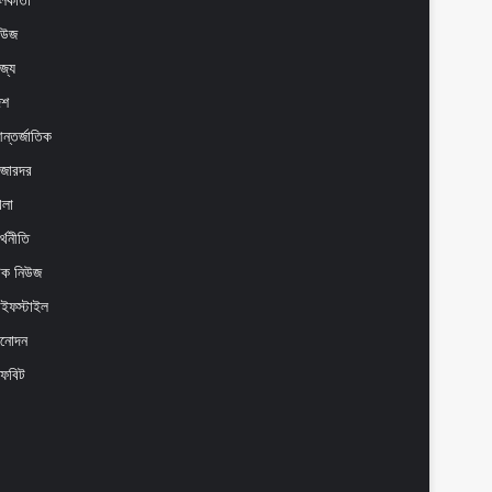
লকাতা
িউজ
াজ্য
েশ
ন্তর্জাতিক
াজারদর
েলা
্থনীতি
েক নিউজ
াইফস্টাইল
িনোদন
ফবিট