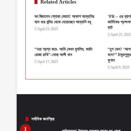
Related Articles
মন জিতলেন শ্লোকা মেহতা! আকাশ আম্বানির
‘PR – এর ব্যাপ
হাত ধরে মন্দির থেকে বেরোচ্ছেন আম্বানি বধূ
কার্তিকের প্রশংসা
ভাট
April 23, 2025
April 23, 2025
“ওরা প্রশ্ন করে- আমি কেমন মুসলিম, কয়টা
“চুপ কেন? ‘আপনাদ
রোজা রাখি”-সোহা আলী খান
বলে?” ঠাকুরপুকুর
কুণাল
April 17, 2025
April 9, 2025
সর্বাধিক জনপ্রিয়