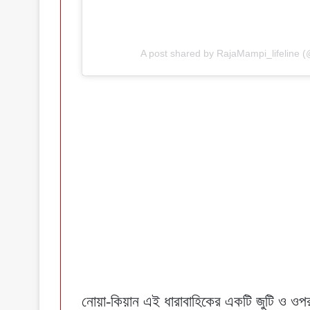
A post shared by RajaMampi_lifeline (
নোয়া-কিয়ান এই ধারাবাহিকের একটি জুটি ও ওপ