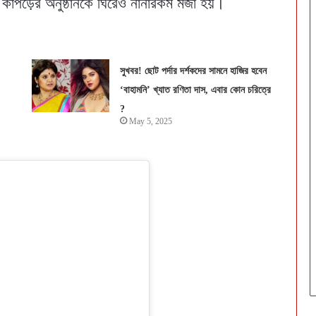
ত কাপড়ের অনুষ্ঠানকে ঘিরেও নানারকম মজা হয়।
সুখবর! ছোট পর্দার দর্শকদের সামনে হাজির হবেন
‘বাহামনি’ খ্যাত রণিতা দাস, এবার কোন চরিত্রে
?
May 5, 2025