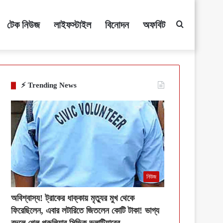
টেক নিউজ
লাইফস্টাইল
বিনোদন
অফবিট
Search
for
⚡ Trending News
নিউজ
অবিশ্বাস্য! ট্রাকের ধাক্কায় মৃত্যুর মুখ থেকে
ফিরেছিলেন, এবার লটারিতে জিতলেন কোটি টাকা! ভাগ্য
বদলে গেল পুরুলিয়ার সিভিক ভলান্টিয়ারের