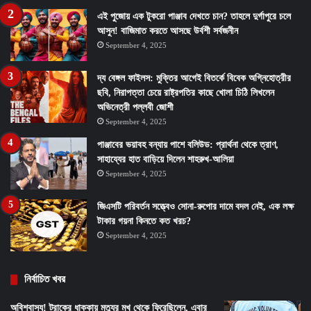
এই পুজোয় এক টুকরো পাঞ্জাব দেখতে চান? তাহলে দুর্গাপুরে চলে
আসুন! বাজিমাত করতে আসছে উর্বশী সর্বজনীন
September 4, 2025
দ্য বেঙ্গল ফাইলস: মুক্তির আগেই বিতর্কে বিবেক অগ্নিহোত্রীর
ছবি, নিরাপত্তা চেয়ে রাষ্ট্রপতির কাছে খোলা চিঠি লিখলেন
অভিনেত্রী পল্লবী জোশী
September 4, 2025
পাঞ্জাবের ভয়াবহ বন্যায় পাশে বলিউড: প্রার্থনা থেকে ত্রাণ,
সাহায্যের হাত বাড়িয়ে দিলেন শাহরুখ-আলিয়া
September 4, 2025
জিএসটি পরিবর্তন সত্ত্বেও সোনা-রুপোর দামে বদল নেই, এক লক্ষ
টাকার গয়না কিনতে কত খরচ?
September 4, 2025
নির্বাচিত খবর
অবিশ্বাস্য! ট্রাকের ধাক্কায় মৃত্যুর মুখ থেকে ফিরেছিলেন, এবার