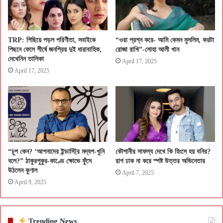
TRP: পিছিয়ে পড়ল পরিণীতা, সবাইকে
“ওরা প্রশ্ন করে- আমি কেমন মুসলিম, কয়টা
পিছনে ফেলে শীর্ষে জনপ্রিয় দুই ধারাবাহিক,
রোজা রাখি”-সোহা আলী খান
দেখেনিন তালিকা
April 17, 2025
April 17, 2025
“চুপ কেন? ‘আপনাদের ইন্ডাস্ট্রি মদ্যপ-খুনি
কৌশানীর সাফল্য দেখে কি হিংসে হয় বনির?
বলে?” ঠাকুরপুকুর-কাণ্ডে ক্ষোভে ফুঁসে
রাগ ঢাক না করে স্পষ্ট উত্তর অভিনেতার
উঠলেন কুণাল
April 7, 2025
April 9, 2025
Trending News