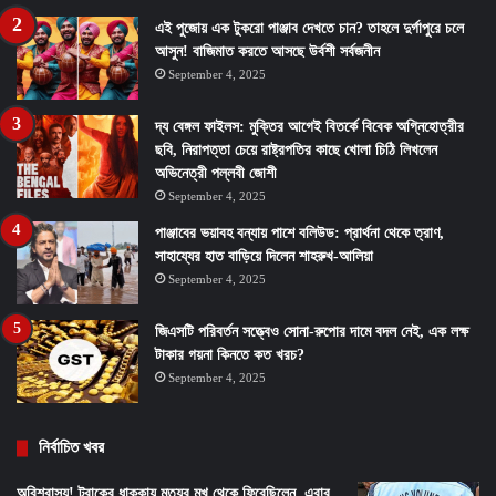
এই পুজোয় এক টুকরো পাঞ্জাব দেখতে চান? তাহলে দুর্গাপুরে চলে
আসুন! বাজিমাত করতে আসছে উর্বশী সর্বজনীন
September 4, 2025
দ্য বেঙ্গল ফাইলস: মুক্তির আগেই বিতর্কে বিবেক অগ্নিহোত্রীর
ছবি, নিরাপত্তা চেয়ে রাষ্ট্রপতির কাছে খোলা চিঠি লিখলেন
অভিনেত্রী পল্লবী জোশী
September 4, 2025
পাঞ্জাবের ভয়াবহ বন্যায় পাশে বলিউড: প্রার্থনা থেকে ত্রাণ,
সাহায্যের হাত বাড়িয়ে দিলেন শাহরুখ-আলিয়া
September 4, 2025
জিএসটি পরিবর্তন সত্ত্বেও সোনা-রুপোর দামে বদল নেই, এক লক্ষ
টাকার গয়না কিনতে কত খরচ?
September 4, 2025
নির্বাচিত খবর
অবিশ্বাস্য! ট্রাকের ধাক্কায় মৃত্যুর মুখ থেকে ফিরেছিলেন, এবার