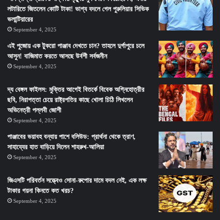
লটারিতে জিতলেন কোটি টাকা! ভাগ্য বদলে গেল পুরুলিয়ার সিভিক
ভলান্টিয়ারের
September 4, 2025
এই পুজোয় এক টুকরো পাঞ্জাব দেখতে চান? তাহলে দুর্গাপুরে চলে
আসুন! বাজিমাত করতে আসছে উর্বশী সর্বজনীন
September 4, 2025
দ্য বেঙ্গল ফাইলস: মুক্তির আগেই বিতর্কে বিবেক অগ্নিহোত্রীর
ছবি, নিরাপত্তা চেয়ে রাষ্ট্রপতির কাছে খোলা চিঠি লিখলেন
অভিনেত্রী পল্লবী জোশী
September 4, 2025
পাঞ্জাবের ভয়াবহ বন্যায় পাশে বলিউড: প্রার্থনা থেকে ত্রাণ,
সাহায্যের হাত বাড়িয়ে দিলেন শাহরুখ-আলিয়া
September 4, 2025
জিএসটি পরিবর্তন সত্ত্বেও সোনা-রুপোর দামে বদল নেই, এক লক্ষ
টাকার গয়না কিনতে কত খরচ?
September 4, 2025