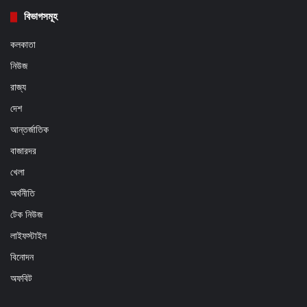
বিভাগসমূহ
কলকাতা
নিউজ
রাজ্য
দেশ
আন্তর্জাতিক
বাজারদর
খেলা
অর্থনীতি
টেক নিউজ
লাইফস্টাইল
বিনোদন
অফবিট