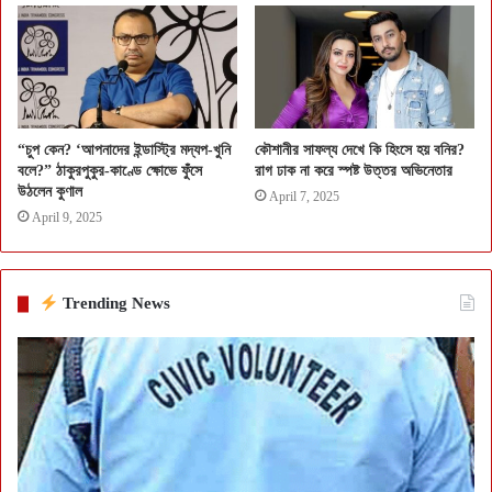
“চুপ কেন? ‘আপনাদের ইন্ডাস্ট্রি মদ্যপ-খুনি
কৌশানীর সাফল্য দেখে কি হিংসে হয় বনির?
বলে?” ঠাকুরপুকুর-কাণ্ডে ক্ষোভে ফুঁসে
রাগ ঢাক না করে স্পষ্ট উত্তর অভিনেতার
উঠলেন কুণাল
April 7, 2025
April 9, 2025
Trending News