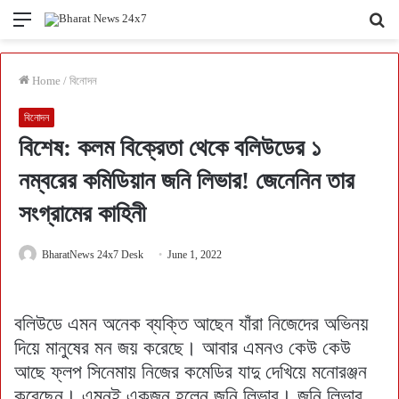
Menu
Se
fo
Home
/
বিনোদন
বিনোদন
বিশেষ: কলম বিক্রেতা থেকে বলিউডের ১
নম্বরের কমিডিয়ান জনি লিভার! জেনেনিন তার
সংগ্রামের কাহিনী
BharatNews 24x7 Desk
June 1, 2022
বলিউডে এমন অনেক ব্যক্তি আছেন যাঁরা নিজেদের অভিনয়
দিয়ে মানুষের মন জয় করেছে। আবার এমনও কেউ কেউ
আছে ফ্লপ সিনেমায় নিজের কমেডির যাদু দেখিয়ে মনোরঞ্জন
করেছেন। এমনই একজন হলেন জনি লিভার। জনি লিভার