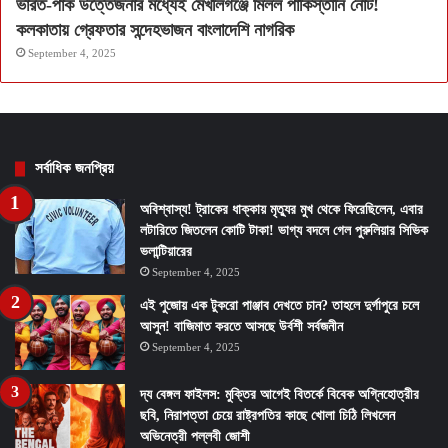
ভারত-পাক উত্তেজনার মধ্যেই মেখলিগঞ্জে মিলল পাকিস্তানি নোট!
কলকাতায় গ্রেফতার সন্দেহভাজন বাংলাদেশি নাগরিক
September 4, 2025
সর্বাধিক জনপ্রিয়
অবিশ্বাস্য! ট্রাকের ধাক্কায় মৃত্যুর মুখ থেকে ফিরেছিলেন, এবার
লটারিতে জিতলেন কোটি টাকা! ভাগ্য বদলে গেল পুরুলিয়ার সিভিক
ভলান্টিয়ারের
September 4, 2025
এই পুজোয় এক টুকরো পাঞ্জাব দেখতে চান? তাহলে দুর্গাপুরে চলে
আসুন! বাজিমাত করতে আসছে উর্বশী সর্বজনীন
September 4, 2025
দ্য বেঙ্গল ফাইলস: মুক্তির আগেই বিতর্কে বিবেক অগ্নিহোত্রীর
ছবি, নিরাপত্তা চেয়ে রাষ্ট্রপতির কাছে খোলা চিঠি লিখলেন
অভিনেত্রী পল্লবী জোশী