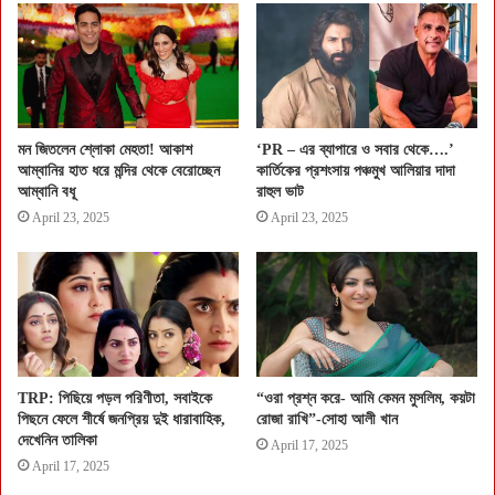
মন জিতলেন শ্লোকা মেহতা! আকাশ
‘PR – এর ব্যাপারে ও সবার থেকে….’
আম্বানির হাত ধরে মন্দির থেকে বেরোচ্ছেন
কার্তিকের প্রশংসায় পঞ্চমুখ আলিয়ার দাদা
আম্বানি বধূ
রাহুল ভাট
April 23, 2025
April 23, 2025
TRP: পিছিয়ে পড়ল পরিণীতা, সবাইকে
“ওরা প্রশ্ন করে- আমি কেমন মুসলিম, কয়টা
পিছনে ফেলে শীর্ষে জনপ্রিয় দুই ধারাবাহিক,
রোজা রাখি”-সোহা আলী খান
দেখেনিন তালিকা
April 17, 2025
April 17, 2025