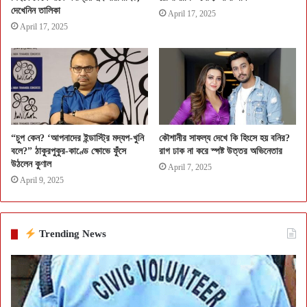
দেখেনিন তালিকা
April 17, 2025
April 17, 2025
“চুপ কেন? ‘আপনাদের ইন্ডাস্ট্রি মদ্যপ-খুনি
কৌশানীর সাফল্য দেখে কি হিংসে হয় বনির?
বলে?” ঠাকুরপুকুর-কাণ্ডে ক্ষোভে ফুঁসে
রাগ ঢাক না করে স্পষ্ট উত্তর অভিনেতার
উঠলেন কুণাল
April 7, 2025
April 9, 2025
Trending News