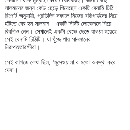
সেখানে থেকে মুম্বাই ফেরেন রোববারই। জানা গেছে
সালমানের জন্য কেউ ছেড়ে গিয়েছেন একটি বেনামি চিঠি।
রিপোর্ট অনুযায়ী, প্রতিদিন সকালে নিজের বডিগার্ডদের নিয়ে
হাঁটতে বের হন সালমান। একটি নির্দিষ্ট লোকেশনে গিয়ে
বিরতিও নেন। সেখানেই একটা বেঞ্চে ছেড়ে যাওয়া হয়েছে
সেই বেনামি চিঠিটি। যা খুঁজে পায় সালমানের
নিরাপত্তারক্ষীরা।
সেই কাগজে লেখা ছিল, ‘মুসেওয়ালা-র মতো অবস্থা করে
দেব’।