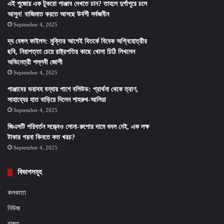
এই পুজোয় এক টুকরো পাঞ্জাব দেখতে চান? তাহলে দুর্গাপুরে চলে
আসুন! বাজিমাত করতে আসছে উর্বশী সর্বজনীন
September 4, 2025
দ্য বেঙ্গল ফাইলস: মুক্তির আগেই বিতর্কে বিবেক অগ্নিহোত্রীর
ছবি, নিরাপত্তা চেয়ে রাষ্ট্রপতির কাছে খোলা চিঠি লিখলেন
অভিনেত্রী পল্লবী জোশী
September 4, 2025
পাঞ্জাবের ভয়াবহ বন্যায় পাশে বলিউড: প্রার্থনা থেকে ত্রাণ,
সাহায্যের হাত বাড়িয়ে দিলেন শাহরুখ-আলিয়া
September 4, 2025
জিএসটি পরিবর্তন সত্ত্বেও সোনা-রুপোর দামে বদল নেই, এক লক্ষ
টাকার গয়না কিনতে কত খরচ?
September 4, 2025
বিভাগসমূহ
কলকাতা
নিউজ
রাজ্য