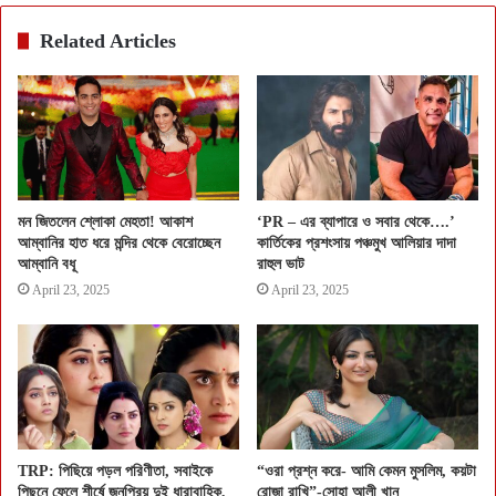
Related Articles
মন জিতলেন শ্লোকা মেহতা! আকাশ
‘PR – এর ব্যাপারে ও সবার থেকে….’
আম্বানির হাত ধরে মন্দির থেকে বেরোচ্ছেন
কার্তিকের প্রশংসায় পঞ্চমুখ আলিয়ার দাদা
আম্বানি বধূ
রাহুল ভাট
April 23, 2025
April 23, 2025
TRP: পিছিয়ে পড়ল পরিণীতা, সবাইকে
“ওরা প্রশ্ন করে- আমি কেমন মুসলিম, কয়টা
পিছনে ফেলে শীর্ষে জনপ্রিয় দুই ধারাবাহিক,
রোজা রাখি”-সোহা আলী খান