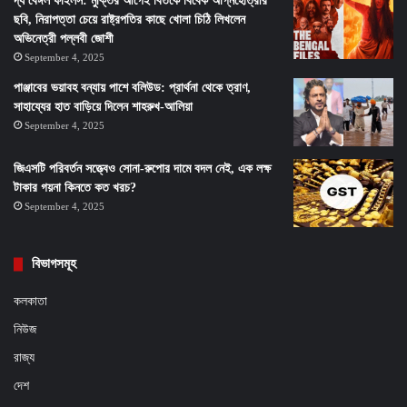
দ্য বেঙ্গল ফাইলস: মুক্তির আগেই বিতর্কে বিবেক অগ্নিহোত্রীর
ছবি, নিরাপত্তা চেয়ে রাষ্ট্রপতির কাছে খোলা চিঠি লিখলেন
অভিনেত্রী পল্লবী জোশী
September 4, 2025
পাঞ্জাবের ভয়াবহ বন্যায় পাশে বলিউড: প্রার্থনা থেকে ত্রাণ,
সাহায্যের হাত বাড়িয়ে দিলেন শাহরুখ-আলিয়া
September 4, 2025
জিএসটি পরিবর্তন সত্ত্বেও সোনা-রুপোর দামে বদল নেই, এক লক্ষ
টাকার গয়না কিনতে কত খরচ?
September 4, 2025
বিভাগসমূহ
কলকাতা
নিউজ
রাজ্য
দেশ