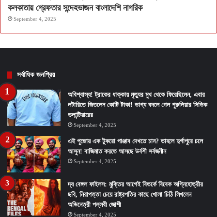
কলকাতায় গ্রেফতার সন্দেহভাজন বাংলাদেশি নাগরিক
September 4, 2025
সর্বাধিক জনপ্রিয়
অবিশ্বাস্য! ট্রাকের ধাক্কায় মৃত্যুর মুখ থেকে ফিরেছিলেন, এবার
লটারিতে জিতলেন কোটি টাকা! ভাগ্য বদলে গেল পুরুলিয়ার সিভিক
ভলান্টিয়ারের
September 4, 2025
এই পুজোয় এক টুকরো পাঞ্জাব দেখতে চান? তাহলে দুর্গাপুরে চলে
আসুন! বাজিমাত করতে আসছে উর্বশী সর্বজনীন
September 4, 2025
দ্য বেঙ্গল ফাইলস: মুক্তির আগেই বিতর্কে বিবেক অগ্নিহোত্রীর
ছবি, নিরাপত্তা চেয়ে রাষ্ট্রপতির কাছে খোলা চিঠি লিখলেন
অভিনেত্রী পল্লবী জোশী
September 4, 2025