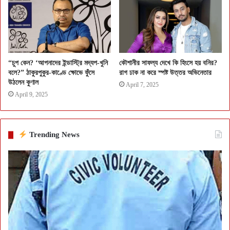
“চুপ কেন? ‘আপনাদের ইন্ডাস্ট্রি মদ্যপ-খুনি
কৌশানীর সাফল্য দেখে কি হিংসে হয় বনির?
বলে?” ঠাকুরপুকুর-কাণ্ডে ক্ষোভে ফুঁসে
রাগ ঢাক না করে স্পষ্ট উত্তর অভিনেতার
উঠলেন কুণাল
April 7, 2025
April 9, 2025
Trending News