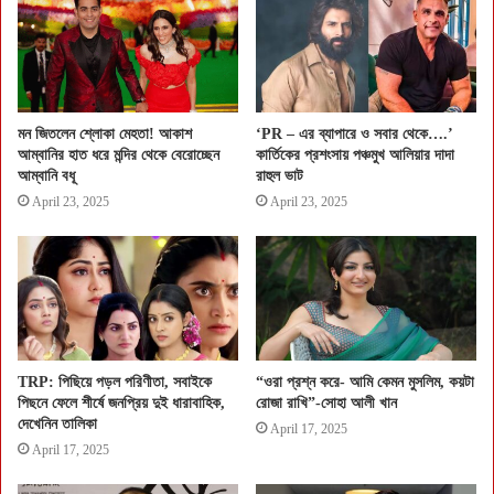
মন জিতলেন শ্লোকা মেহতা! আকাশ
‘PR – এর ব্যাপারে ও সবার থেকে….’
আম্বানির হাত ধরে মন্দির থেকে বেরোচ্ছেন
কার্তিকের প্রশংসায় পঞ্চমুখ আলিয়ার দাদা
আম্বানি বধূ
রাহুল ভাট
April 23, 2025
April 23, 2025
TRP: পিছিয়ে পড়ল পরিণীতা, সবাইকে
“ওরা প্রশ্ন করে- আমি কেমন মুসলিম, কয়টা
পিছনে ফেলে শীর্ষে জনপ্রিয় দুই ধারাবাহিক,
রোজা রাখি”-সোহা আলী খান
দেখেনিন তালিকা
April 17, 2025
April 17, 2025