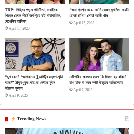
TRP: পিছিয়ে পড়ল পরিণীতা, সবাইকে
“ওরা প্রশ্ন করে- আমি কেমন মুসলিম, কয়টা
পিছনে ফেলে শীর্ষে জনপ্রিয় দুই ধারাবাহিক,
রোজা রাখি”-সোহা আলী খান
দেখেনিন তালিকা
April 17, 2025
April 17, 2025
“চুপ কেন? ‘আপনাদের ইন্ডাস্ট্রি মদ্যপ-খুনি
কৌশানীর সাফল্য দেখে কি হিংসে হয় বনির?
বলে?” ঠাকুরপুকুর-কাণ্ডে ক্ষোভে ফুঁসে
রাগ ঢাক না করে স্পষ্ট উত্তর অভিনেতার
উঠলেন কুণাল
April 7, 2025
April 9, 2025
Trending News