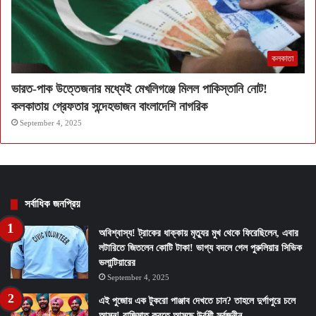
কলকাতা
ভারত-পাক উত্তেজনার মধ্যেই মেখলিগঞ্জে মিলল পাকিস্তানি নোট!
কলকাতায় গ্রেফতার সন্দেহভাজন বাংলাদেশি নাগরিক
September 4, 2025
সর্বাধিক জনপ্রিয়
অবিশ্বাস্য! ট্রাকের ধাক্কায় মৃত্যুর মুখ থেকে ফিরেছিলেন, এবার
লটারিতে জিতলেন কোটি টাকা! ভাগ্য বদলে গেল পুরুলিয়ার সিভিক
ভলান্টিয়ারের
September 4, 2025
এই পুজোয় এক টুকরো পাঞ্জাব দেখতে চান? তাহলে দুর্গাপুরে চলে
আসুন! বাজিমাত করতে আসছে উর্বশী সর্বজনীন