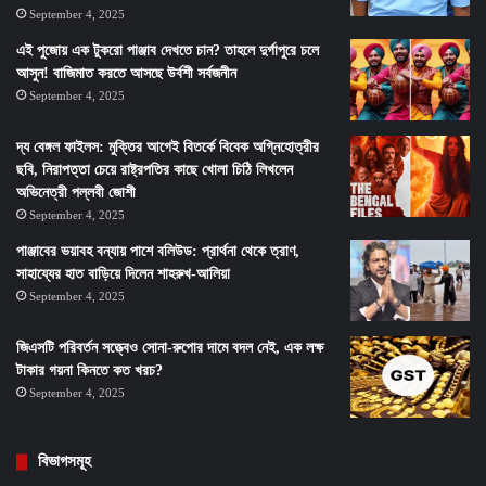
September 4, 2025
এই পুজোয় এক টুকরো পাঞ্জাব দেখতে চান? তাহলে দুর্গাপুরে চলে
আসুন! বাজিমাত করতে আসছে উর্বশী সর্বজনীন
September 4, 2025
দ্য বেঙ্গল ফাইলস: মুক্তির আগেই বিতর্কে বিবেক অগ্নিহোত্রীর
ছবি, নিরাপত্তা চেয়ে রাষ্ট্রপতির কাছে খোলা চিঠি লিখলেন
অভিনেত্রী পল্লবী জোশী
September 4, 2025
পাঞ্জাবের ভয়াবহ বন্যায় পাশে বলিউড: প্রার্থনা থেকে ত্রাণ,
সাহায্যের হাত বাড়িয়ে দিলেন শাহরুখ-আলিয়া
September 4, 2025
জিএসটি পরিবর্তন সত্ত্বেও সোনা-রুপোর দামে বদল নেই, এক লক্ষ
টাকার গয়না কিনতে কত খরচ?
September 4, 2025
বিভাগসমূহ