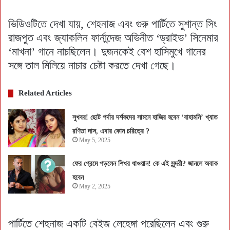
ভিডিওটিতে দেখা যায়, শেহনাজ এবং গুরু পার্টিতে সুশান্ত সিং
রাজপুত এবং জ্যাকলিন ফার্নান্দেজ অভিনীত ‘ড্রাইভ’ সিনেমার
‘মাখনা’ গানে নাচছিলেন। দুজনকেই বেশ হাসিমুখে গানের
সঙ্গে তাল মিলিয়ে নাচার চেষ্টা করতে দেখা গেছে।
Related Articles
সুখবর! ছোট পর্দার দর্শকদের সামনে হাজির হবেন ‘বাহামনি’ খ্যাত
রণিতা দাস, এবার কোন চরিত্রে ?
May 5, 2025
ফের প্রেমে পড়লেন শিখর ধাওয়ান! কে এই সুন্দরী? জানলে অবাক
হবেন
May 2, 2025
পার্টিতে শেহনাজ একটি বেইজ লেহেঙ্গা পরেছিলেন এবং গুরু