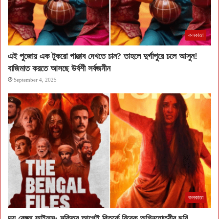
কলকাতা
এই পুজোয় এক টুকরো পাঞ্জাব দেখতে চান? তাহলে দুর্গাপুরে চলে আসুন!
বাজিমাত করতে আসছে উর্বশী সর্বজনীন
September 4, 2025
কলকাতা
দ্য বেঙ্গল ফাইলস: মুক্তির আগেই বিতর্কে বিবেক অগ্নিহোত্রীর ছবি,