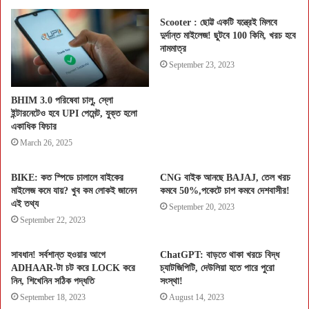
Scooter : ছোট্ট একটি যন্ত্রেই মিলবে
দুর্দান্ত মাইলেজ! ছুটবে 100 কিমি, খরচ হবে
নামমাত্র
September 23, 2023
BHIM 3.0 পরিষেবা চালু, স্লো
ইন্টারনেটেও হবে UPI পেমেন্ট, যুক্ত হলো
একাধিক ফিচার
March 26, 2025
BIKE: কত স্পিডে চালালে বাইকের
CNG বাইক আনছে BAJAJ, তেল খরচ
মাইলেজ কমে যায়? খুব কম লোকই জানেন
কমবে 50%,পকেটে চাপ কমবে দেশবাসীর!
এই তথ্য
September 20, 2023
September 22, 2023
সাবধান! সর্বশান্ত হওয়ার আগে
ChatGPT: বাড়তে থাকা খরচে বিদ্ধ
ADHAAR-টা চট করে LOCK করে
চ্যাটজিপিটি, দেউলিয়া হতে পারে পুরো
নিন, শিখেনিন সঠিক পদ্ধতি
সংস্থা!
September 18, 2023
August 14, 2023