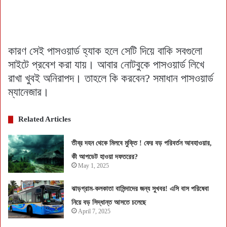
কারণ সেই পাসওয়ার্ড হ্যাক হলে সেটি দিয়ে বাকি সবগুলো
সাইটে প্রবেশ করা যায়। আবার নোটবুকে পাসওয়ার্ড লিখে
রাখা খুবই অনিরাপদ। তাহলে কি করবেন? সমাধান পাসওয়ার্ড
ম্যানেজার।
Related Articles
তীব্র দহন থেকে মিলবে মুক্তি ! ফের বড় পরিবর্তন আবহাওয়ার,
কী আপডেট হাওয়া দফতরের?
May 1, 2025
ঝাড়গ্রাম-কলকাতা বাসিন্দাদের জন্য সুখবর! এসি বাস পরিষেবা
নিয়ে বড় সিদ্ধান্ত আসতে চলেছে
April 7, 2025