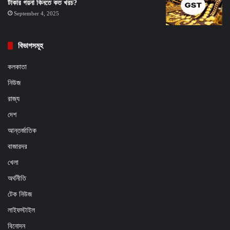
টাকার গয়না কিনতে কত খরচ?
September 4, 2025
বিভাগসমূহ
কলকাতা
নিউজ
রাজ্য
দেশ
আন্তর্জাতিক
বাজারদর
খেলা
অর্থনীতি
টেক নিউজ
লাইফস্টাইল
বিনোদন