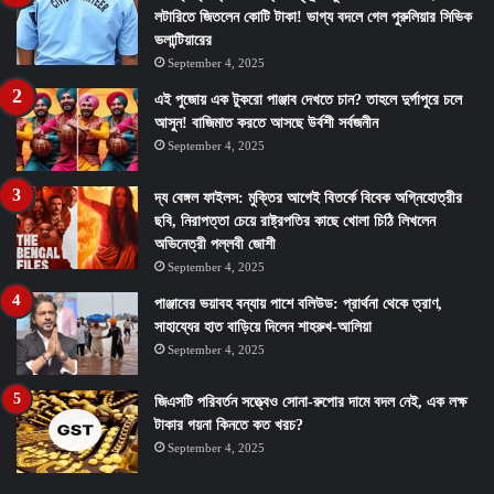
লটারিতে জিতলেন কোটি টাকা! ভাগ্য বদলে গেল পুরুলিয়ার সিভিক
ভলান্টিয়ারের
September 4, 2025
এই পুজোয় এক টুকরো পাঞ্জাব দেখতে চান? তাহলে দুর্গাপুরে চলে
আসুন! বাজিমাত করতে আসছে উর্বশী সর্বজনীন
September 4, 2025
দ্য বেঙ্গল ফাইলস: মুক্তির আগেই বিতর্কে বিবেক অগ্নিহোত্রীর
ছবি, নিরাপত্তা চেয়ে রাষ্ট্রপতির কাছে খোলা চিঠি লিখলেন
অভিনেত্রী পল্লবী জোশী
September 4, 2025
পাঞ্জাবের ভয়াবহ বন্যায় পাশে বলিউড: প্রার্থনা থেকে ত্রাণ,
সাহায্যের হাত বাড়িয়ে দিলেন শাহরুখ-আলিয়া
September 4, 2025
জিএসটি পরিবর্তন সত্ত্বেও সোনা-রুপোর দামে বদল নেই, এক লক্ষ
টাকার গয়না কিনতে কত খরচ?
September 4, 2025