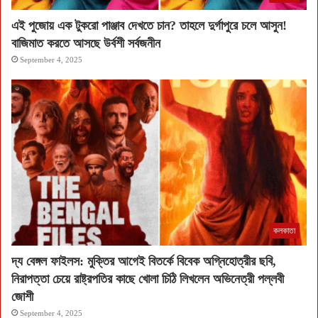
এই পুজোয় এক টুকরো পাঞ্জাব দেখতে চান? তাহলে দুর্গাপুরে চলে আসুন!
বাজিমাত করতে আসছে উর্বশী সর্বজনীন
September 4, 2025
কলকাতা
দ্য বেঙ্গল ফাইলস: মুক্তির আগেই বিতর্কে বিবেক অগ্নিহোত্রীর ছবি,
নিরাপত্তা চেয়ে রাষ্ট্রপতির কাছে খোলা চিঠি লিখলেন অভিনেত্রী পল্লবী
জোশী
September 4, 2025