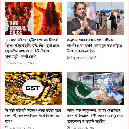
দ্য বেঙ্গল ফাইলস: মুক্তির আগেই বিতর্কে
পাঞ্জাবের ভয়াবহ বন্যায় পাশে বলিউড:
বিবেক অগ্নিহোত্রীর ছবি, নিরাপত্তা চেয়ে
প্রার্থনা থেকে ত্রাণ, সাহায্যের হাত বাড়িয়ে
রাষ্ট্রপতির কাছে খোলা চিঠি লিখলেন
দিলেন শাহরুখ-আলিয়া
অভিনেত্রী পল্লবী জোশী
September 4, 2025
September 4, 2025
জিএসটি পরিবর্তন সত্ত্বেও সোনা-রুপোর দামে
ভারত-পাক উত্তেজনার মধ্যেই মেখলিগঞ্জে
বদল নেই, এক লক্ষ টাকার গয়না কিনতে কত
মিলল পাকিস্তানি নোট! কলকাতায় গ্রেফতার
খরচ?
সন্দেহভাজন বাংলাদেশি নাগরিক
September 4, 2025
September 4, 2025