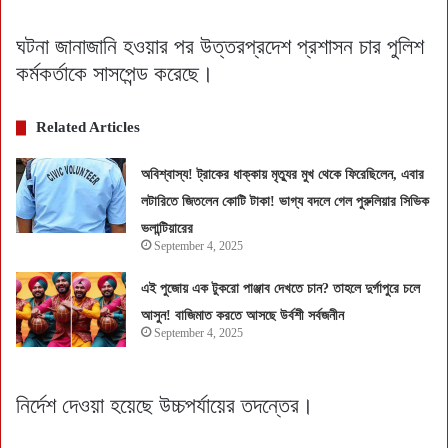
ঘটনা জানাজানি হওয়ার পর উত্তরপ্রদেশ প্রশাসন চার পুলিশ
কর্মকর্তাকে সাসপেন্ড করেছে।
Related Articles
অবিশ্বাস্য! ট্রাকের ধাক্কায় মৃত্যুর মুখ থেকে ফিরেছিলেন, এবার
লটারিতে জিতলেন কোটি টাকা! ভাগ্য বদলে গেল পুরুলিয়ার সিভিক
ভলান্টিয়ারের
September 4, 2025
এই পুজোয় এক টুকরো পাঞ্জাব দেখতে চান? তাহলে দুর্গাপুরে চলে
আসুন! বাজিমাত করতে আসছে উর্বশী সর্বজনীন
September 4, 2025
নির্দেশ দেওয়া হয়েছে উচ্চপর্যায়ের তদন্তের।