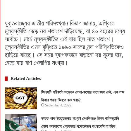
যুক্তরাজ্যের জাতীয় পরিসংখ্যান বিভাগ জানায়, এপ্রিলে
মূল্যস্ফীতি বেড়ে নয় শতাংশে দাঁড়িয়েছে, যা ৪০ বছরের মধ্যে
সর্বোচ্চ। মার্চে মূল্যস্ফীতির এই হার ছিল সাত শতাংশ।
মূল্যস্ফীতির এমন বৃদ্ধিতে ১৯৯০ সালের মন্দা পরিস্থিতিকেও
ছাড়িয়ে যাচ্ছে। সে সময় ব্যাপকভাবে বাড়ানো হয় সুদের হার,
বেড়ে যায় ঋণ খেলাপির সংখ্যা।
Related Articles
জিএসটি পরিবর্তন সত্ত্বেও সোনা-রুপোর দামে বদল নেই, এক লক্ষ
টাকার গয়না কিনতে কত খরচ?
September 4, 2025
ভারত-পাক উত্তেজনার মধ্যেই মেখলিগঞ্জে মিলল পাকিস্তানি
নোট! কলকাতায় গ্রেফতার সন্দেহভাজন বাংলাদেশি নাগরিক