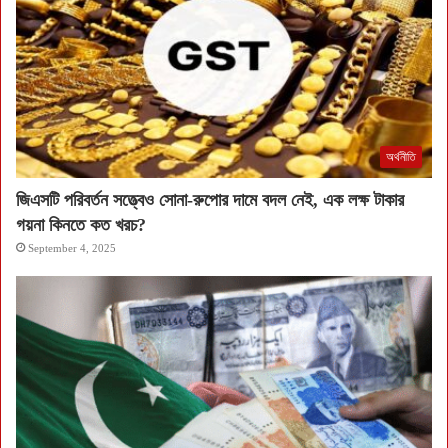
অর্থনীতি
জিএসটি পরিবর্তন সত্ত্বেও সোনা-রুপোর দামে বদল নেই, এক লক্ষ টাকার
গয়না কিনতে কত খরচ?
September 4, 2025