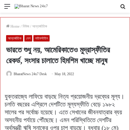
Menu
Se
fo
Home
/
নিউজ
/
আন্তর্জাতিক
আন্তর্জাতিক
দেশ
লাইফস্টাইল
ভারতে শুধু নয়, আমেরিকাতেও মুদ্রাস্ফীতির
রেকর্ড, সংসার চালাতে হিমশিম খাচ্ছে মানুষ
BharatNews 24x7 Desk
May 18, 2022
যুক্তরাজ্যে লাফিয়ে বাড়ছে নিত্য প্রয়োজনীয় দ্রব্যের মূল্য।
চলতি বছরের এপ্রিলে দেশটিতে মূল্যস্ফীতি বেড়ে ১৯৮২
সালের পর সর্বোচ্চ হয়েছে। এতে সেখানের জীবনযাত্রার ব্যয়
অসহনীয় পর্যায়ে পৌঁছেছে। এমন পরিস্থিতিতে দেশটির
অর্থমন্ত্রী ঋষি সুনাকের ওপর চাপ বাড়ছে। বুধবার (১৮ মে)