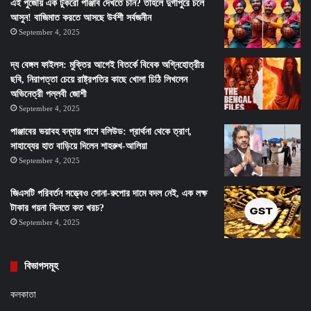
এই পুজোয় এক টুকরো পাঞ্জাব দেখতে চান? তাহলে দুর্গাপুরে চলে
আসুন! বাজিমাত করতে আসছে উর্বশী সর্বজনীন
September 4, 2025
দ্য বেঙ্গল ফাইলস: মুক্তির আগেই বিতর্কে বিবেক অগ্নিহোত্রীর
ছবি, নিরাপত্তা চেয়ে রাষ্ট্রপতির কাছে খোলা চিঠি লিখলেন
অভিনেত্রী পল্লবী জোশী
September 4, 2025
পাঞ্জাবের ভয়াবহ বন্যায় পাশে বলিউড: প্রার্থনা থেকে ত্রাণ,
সাহায্যের হাত বাড়িয়ে দিলেন শাহরুখ-আলিয়া
September 4, 2025
জিএসটি পরিবর্তন সত্ত্বেও সোনা-রুপোর দামে বদল নেই, এক লক্ষ
টাকার গয়না কিনতে কত খরচ?
September 4, 2025
বিভাগসমূহ
কলকাতা