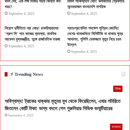
বদল নেই, এক লক্ষ টাকার গয়না কিনতে কত
মিলল পাকিস্তানি নোট! কলকাতায় গ্রেফতার
খরচ?
সন্দেহভাজন বাংলাদেশি নাগরিক
September 4, 2025
September 4, 2025
নিয়োগ দুর্নীতিতে নয়া মোড়! চাকরিহারাদের
স্বতঃপ্রণোদিত পদক্ষেপ সুপ্রিম কোর্টের!
‘গ্রুপ সি’ পদে কাজের ব্যবস্থা, মানবিক
দেশের থানাগুলিতে সিসিটিভি না থাকায় ক্ষুব্ধ
আবেদন মুখ্যমন্ত্রীর; তুঙ্গে রাজনৈতিক তরজা
আদালত, পুলিশি হেফাজতে মৃত্যু নিয়ে চরম
উদ্বেগ
September 4, 2025
September 4, 2025
⚡ Trending News
নিউজ
অবিশ্বাস্য! ট্রাকের ধাক্কায় মৃত্যুর মুখ থেকে ফিরেছিলেন, এবার লটারিতে
জিতলেন কোটি টাকা! ভাগ্য বদলে গেল পুরুলিয়ার সিভিক ভলান্টিয়ারের
September 4, 2025
কলকাতা