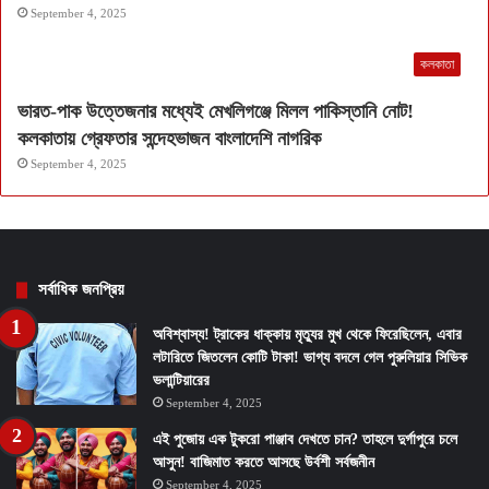
September 4, 2025
কলকাতা
ভারত-পাক উত্তেজনার মধ্যেই মেখলিগঞ্জে মিলল পাকিস্তানি নোট!
কলকাতায় গ্রেফতার সন্দেহভাজন বাংলাদেশি নাগরিক
September 4, 2025
সর্বাধিক জনপ্রিয়
অবিশ্বাস্য! ট্রাকের ধাক্কায় মৃত্যুর মুখ থেকে ফিরেছিলেন, এবার
লটারিতে জিতলেন কোটি টাকা! ভাগ্য বদলে গেল পুরুলিয়ার সিভিক
ভলান্টিয়ারের
September 4, 2025
এই পুজোয় এক টুকরো পাঞ্জাব দেখতে চান? তাহলে দুর্গাপুরে চলে
আসুন! বাজিমাত করতে আসছে উর্বশী সর্বজনীন
September 4, 2025