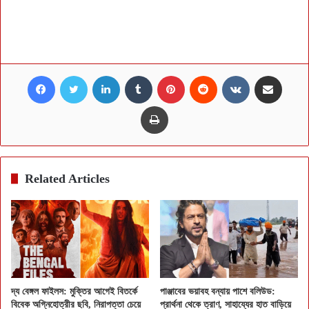
Facebook
Twitter
LinkedIn
Tumblr
Pinterest
Reddit
VKontakte
Share via Email
Print
Related Articles
দ্য বেঙ্গল ফাইলস: মুক্তির আগেই বিতর্কে
পাঞ্জাবের ভয়াবহ বন্যায় পাশে বলিউড:
বিবেক অগ্নিহোত্রীর ছবি, নিরাপত্তা চেয়ে
প্রার্থনা থেকে ত্রাণ, সাহায্যের হাত বাড়িয়ে