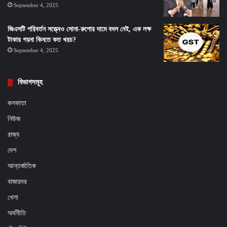
September 4, 2025
জিএসটি পরিবর্তন সত্ত্বেও সোনা-রুপোর দামে বদল নেই, এক লক্ষ
টাকার গয়না কিনতে কত খরচ?
September 4, 2025
বিভাগসমূহ
কলকাতা
নিউজ
রাজ্য
দেশ
আন্তর্জাতিক
বাজারদর
খেলা
অর্থনীতি