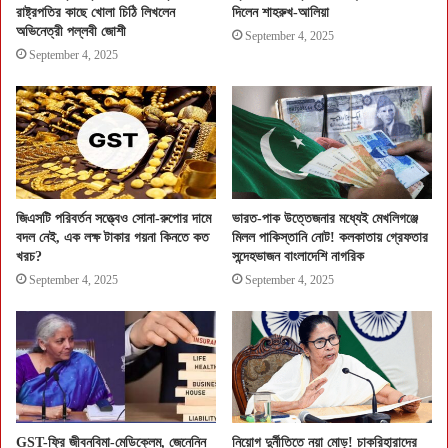
রাষ্ট্রপতির কাছে খোলা চিঠি লিখলেন
দিলেন শাহরুখ-আলিয়া
অভিনেত্রী পল্লবী জোশী
September 4, 2025
September 4, 2025
জিএসটি পরিবর্তন সত্ত্বেও সোনা-রুপোর দামে
ভারত-পাক উত্তেজনার মধ্যেই মেখলিগঞ্জে
বদল নেই, এক লক্ষ টাকার গয়না কিনতে কত
মিলল পাকিস্তানি নোট! কলকাতায় গ্রেফতার
খরচ?
সন্দেহভাজন বাংলাদেশি নাগরিক
September 4, 2025
September 4, 2025
GST-ফ্রি জীবনবিমা-মেডিক্লেম, জেনেনিন
নিয়োগ দুর্নীতিতে নয়া মোড়! চাকরিহারাদের