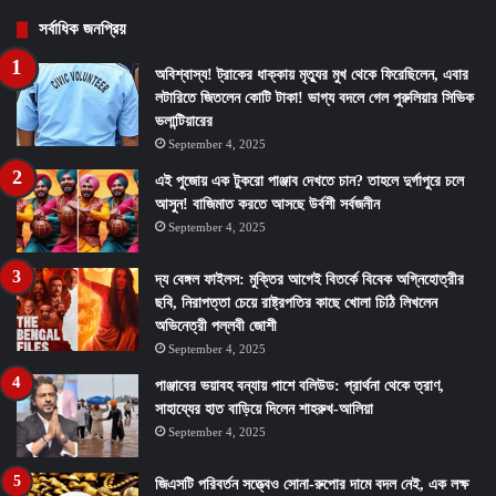
সর্বাধিক জনপ্রিয়
অবিশ্বাস্য! ট্রাকের ধাক্কায় মৃত্যুর মুখ থেকে ফিরেছিলেন, এবার
লটারিতে জিতলেন কোটি টাকা! ভাগ্য বদলে গেল পুরুলিয়ার সিভিক
ভলান্টিয়ারের
September 4, 2025
এই পুজোয় এক টুকরো পাঞ্জাব দেখতে চান? তাহলে দুর্গাপুরে চলে
আসুন! বাজিমাত করতে আসছে উর্বশী সর্বজনীন
September 4, 2025
দ্য বেঙ্গল ফাইলস: মুক্তির আগেই বিতর্কে বিবেক অগ্নিহোত্রীর
ছবি, নিরাপত্তা চেয়ে রাষ্ট্রপতির কাছে খোলা চিঠি লিখলেন
অভিনেত্রী পল্লবী জোশী
September 4, 2025
পাঞ্জাবের ভয়াবহ বন্যায় পাশে বলিউড: প্রার্থনা থেকে ত্রাণ,
সাহায্যের হাত বাড়িয়ে দিলেন শাহরুখ-আলিয়া
September 4, 2025
জিএসটি পরিবর্তন সত্ত্বেও সোনা-রুপোর দামে বদল নেই, এক লক্ষ