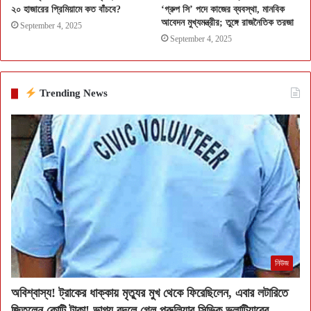
২০ হাজারের প্রিমিয়ামে কত বাঁচবে?
‘গ্রুপ সি’ পদে কাজের ব্যবস্থা, মানবিক
আবেদন মুখ্যমন্ত্রীর; তুঙ্গে রাজনৈতিক তরজা
September 4, 2025
September 4, 2025
Trending News
নিউজ
অবিশ্বাস্য! ট্রাকের ধাক্কায় মৃত্যুর মুখ থেকে ফিরেছিলেন, এবার লটারিতে
জিতলেন কোটি টাকা! ভাগ্য বদলে গেল পুরুলিয়ার সিভিক ভলান্টিয়ারের